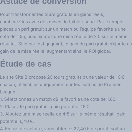
Astuce de conversion
Pour transformer les tours gratuits en gains réels,
combinez‑les avec des mises de faible risque. Par exemple,
placez un pari gratuit sur un match où l’équipe favorite a une
cote de 1,55, puis ajoutez une mise réelle de 2 € sur le même
résultat. Si le pari est gagnant, le gain du pari gratuit s’ajoute au
gain de la mise réelle, augmentant ainsi le ROI global.
Étude de cas
Le site Site B propose 20 tours gratuits d’une valeur de 10 €
chacun, utilisables uniquement sur les matchs de Premier
League.
1. Sélectionnez un match où le favori a une cote de 1,60.
2. Placez le pari gratuit : gain potentiel 16 €.
3. Ajoutez une mise réelle de 4 € sur le même résultat : gain
potentiel 6,40 €.
4. En cas de victoire, vous obtenez 22,40 € de profit, soit un