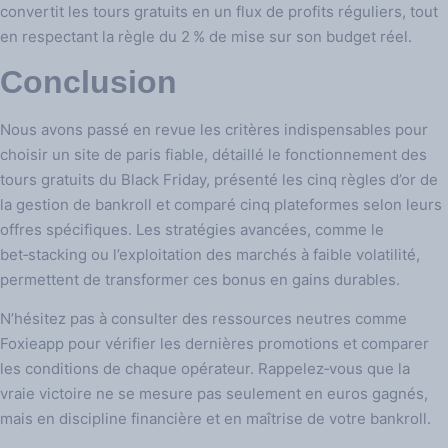
convertit les tours gratuits en un flux de profits réguliers, tout
en respectant la règle du 2 % de mise sur son budget réel.
Conclusion
Nous avons passé en revue les critères indispensables pour
choisir un site de paris fiable, détaillé le fonctionnement des
tours gratuits du Black Friday, présenté les cinq règles d’or de
la gestion de bankroll et comparé cinq plateformes selon leurs
offres spécifiques. Les stratégies avancées, comme le
bet‑stacking ou l’exploitation des marchés à faible volatilité,
permettent de transformer ces bonus en gains durables.
N’hésitez pas à consulter des ressources neutres comme
Foxieapp pour vérifier les dernières promotions et comparer
les conditions de chaque opérateur. Rappelez‑vous que la
vraie victoire ne se mesure pas seulement en euros gagnés,
mais en discipline financière et en maîtrise de votre bankroll.