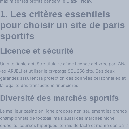
maximiser les profits pendant le Black Friday.
1. Les critères essentiels
pour choisir un site de paris
sportifs
Licence et sécurité
Un site fiable doit être titulaire d’une licence délivrée par l’ANJ
(ex‑ARJEL) et utiliser le cryptage SSL 256 bits. Ces deux
garanties assurent la protection des données personnelles et
la légalité des transactions financières.
Diversité des marchés sportifs
Le meilleur casino en ligne propose non seulement les grands
championnats de football, mais aussi des marchés niche :
e‑sports, courses hippiques, tennis de table et même des paris