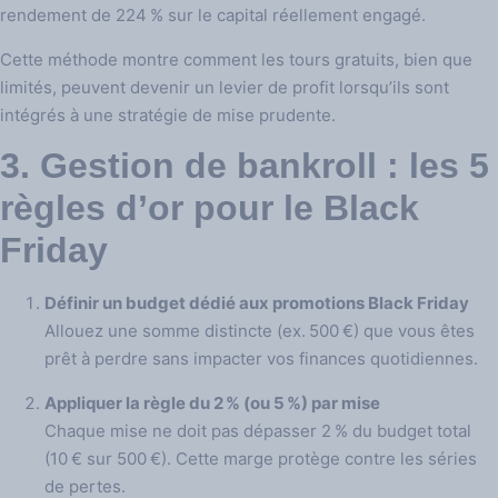
rendement de 224 % sur le capital réellement engagé.
Cette méthode montre comment les tours gratuits, bien que
limités, peuvent devenir un levier de profit lorsqu’ils sont
intégrés à une stratégie de mise prudente.
3. Gestion de bankroll : les 5
règles d’or pour le Black
Friday
Définir un budget dédié aux promotions Black Friday
Allouez une somme distincte (ex. 500 €) que vous êtes
prêt à perdre sans impacter vos finances quotidiennes.
Appliquer la règle du 2 % (ou 5 %) par mise
Chaque mise ne doit pas dépasser 2 % du budget total
(10 € sur 500 €). Cette marge protège contre les séries
de pertes.