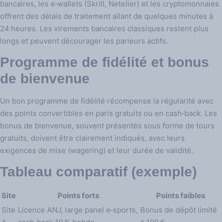
bancaires, les e‑wallets (Skrill, Neteller) et les cryptomonnaies
offrent des délais de traitement allant de quelques minutes à
24 heures. Les virements bancaires classiques restent plus
longs et peuvent décourager les parieurs actifs.
Programme de fidélité et bonus
de bienvenue
Un bon programme de fidélité récompense la régularité avec
des points convertibles en paris gratuits ou en cash‑back. Les
bonus de bienvenue, souvent présentés sous forme de tours
gratuits, doivent être clairement indiqués, avec leurs
exigences de mise (wagering) et leur durée de validité.
Tableau comparatif (exemple)
Site
Points forts
Points faibles
Site
Licence ANJ, large panel e‑sports,
Bonus de dépôt limité