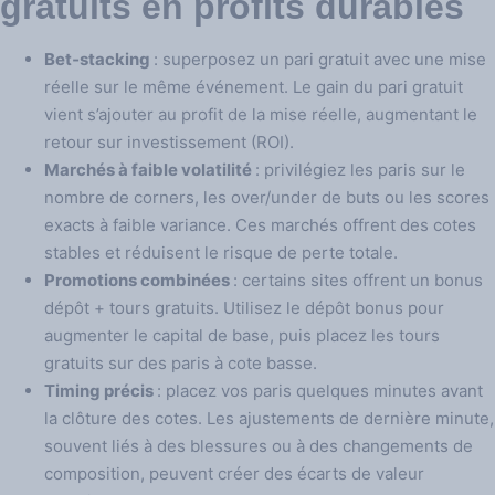
gratuits en profits durables
Bet‑stacking
: superposez un pari gratuit avec une mise
réelle sur le même événement. Le gain du pari gratuit
vient s’ajouter au profit de la mise réelle, augmentant le
retour sur investissement (ROI).
Marchés à faible volatilité
: privilégiez les paris sur le
nombre de corners, les over/under de buts ou les scores
exacts à faible variance. Ces marchés offrent des cotes
stables et réduisent le risque de perte totale.
Promotions combinées
: certains sites offrent un bonus
dépôt + tours gratuits. Utilisez le dépôt bonus pour
augmenter le capital de base, puis placez les tours
gratuits sur des paris à cote basse.
Timing précis
: placez vos paris quelques minutes avant
la clôture des cotes. Les ajustements de dernière minute,
souvent liés à des blessures ou à des changements de
composition, peuvent créer des écarts de valeur