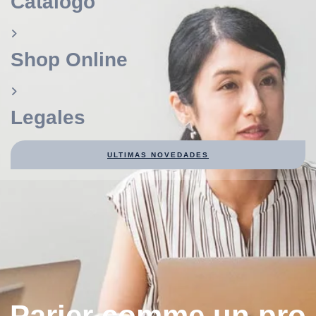
Catálogo
Shop Online
Legales
ULTIMAS NOVEDADES
Parier comme un pro