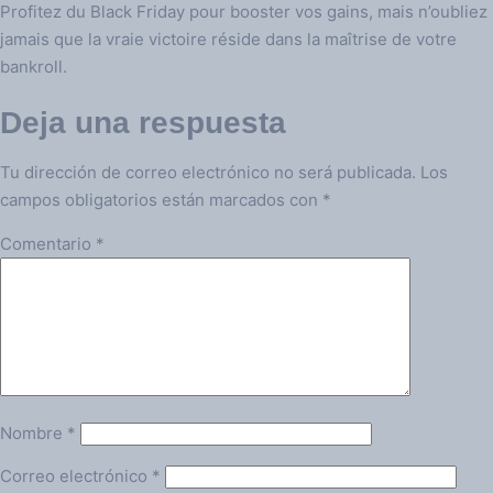
Profitez du Black Friday pour booster vos gains, mais n’oubliez
jamais que la vraie victoire réside dans la maîtrise de votre
bankroll.
Deja una respuesta
Tu dirección de correo electrónico no será publicada.
Los
campos obligatorios están marcados con
*
Comentario
*
Nombre
*
Correo electrónico
*