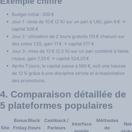
Exemple chiffré
Budget initial : 500 €
Jour 1 : mise de 10 € (2 %) sur un pari à 1,60, gain 6 € →
capital 506 €
Jour 2 : utilisation de 2 tours gratuits (10 € chacun) sur
des cotes 1,55, gain 11 € → capital 517 €
Jour 3 : mise de 12 € (2,3 %) sur un pari combiné à faible
risque, gain 7,20 € → capital 524,20 €
Après 7 jours, le capital passe à 560 €, soit une hausse
de 12 % grâce à une discipline stricte et à l’exploitation
des promotions.
4. Comparaison détaillée de
5 plateformes populaires
Bonus Black
Cashback /
Méthodes
Interface
Not
Site
Friday (tours
Parieurs
de
mobile
glob