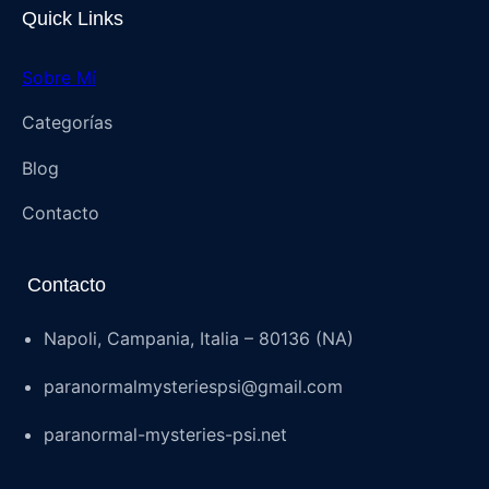
Quick Links
Sobre Mí
Categorías
Blog
Contacto
Contacto
Napoli, Campania, Italia – 80136 (NA)
paranormalmysteriespsi@gmail.com
paranormal-mysteries-psi.net