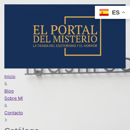
ES
Inicio
&
Blog
Sobre Mí
&
Contacto