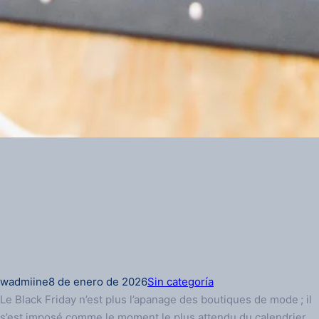
wadmiine
8 de enero de 2026
Sin categoría
Le Black Friday n’est plus l’apanage des boutiques de mode ; il
s’est imposé comme le moment le plus attendu du calendrier