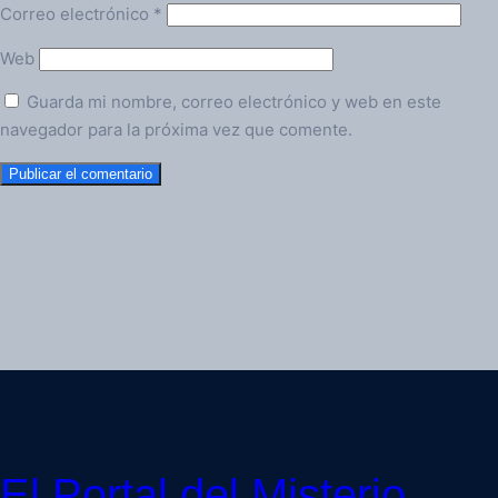
Correo electrónico
*
Web
Guarda mi nombre, correo electrónico y web en este
navegador para la próxima vez que comente.
El Portal del Misterio