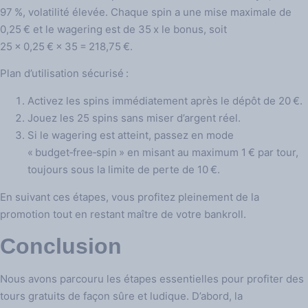
97 %, volatilité élevée. Chaque spin a une mise maximale de
0,25 € et le wagering est de 35 x le bonus, soit
25 × 0,25 € × 35 = 218,75 €.
Plan d’utilisation sécurisé :
Activez les spins immédiatement après le dépôt de 20 €.
Jouez les 25 spins sans miser d’argent réel.
Si le wagering est atteint, passez en mode
« budget‑free‑spin » en misant au maximum 1 € par tour,
toujours sous la limite de perte de 10 €.
En suivant ces étapes, vous profitez pleinement de la
promotion tout en restant maître de votre bankroll.
Conclusion
Nous avons parcouru les étapes essentielles pour profiter des
tours gratuits de façon sûre et ludique. D’abord, la