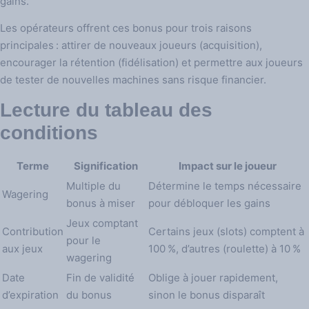
gains.
Les opérateurs offrent ces bonus pour trois raisons
principales : attirer de nouveaux joueurs (acquisition),
encourager la rétention (fidélisation) et permettre aux joueurs
de tester de nouvelles machines sans risque financier.
Lecture du tableau des
conditions
Terme
Signification
Impact sur le joueur
Multiple du
Détermine le temps nécessaire
Wagering
bonus à miser
pour débloquer les gains
Jeux comptant
Contribution
Certains jeux (slots) comptent à
pour le
aux jeux
100 %, d’autres (roulette) à 10 %
wagering
Date
Fin de validité
Oblige à jouer rapidement,
d’expiration
du bonus
sinon le bonus disparaît