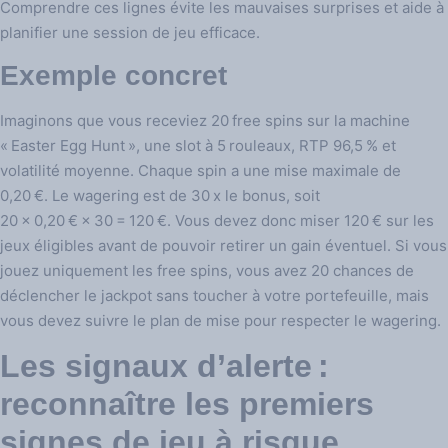
Comprendre ces lignes évite les mauvaises surprises et aide à
planifier une session de jeu efficace.
Exemple concret
Imaginons que vous receviez 20 free spins sur la machine
« Easter Egg Hunt », une slot à 5 rouleaux, RTP 96,5 % et
volatilité moyenne. Chaque spin a une mise maximale de
0,20 €. Le wagering est de 30 x le bonus, soit
20 × 0,20 € × 30 = 120 €. Vous devez donc miser 120 € sur les
jeux éligibles avant de pouvoir retirer un gain éventuel. Si vous
jouez uniquement les free spins, vous avez 20 chances de
déclencher le jackpot sans toucher à votre portefeuille, mais
vous devez suivre le plan de mise pour respecter le wagering.
Les signaux d’alerte :
reconnaître les premiers
signes de jeu à risque