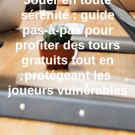
sérénité : guide
pas‑à‑pas pour
profiter des tours
gratuits tout en
protégeant les
joueurs vulnérables