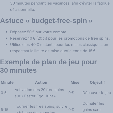
30 minutes pendant les vacances, afin d’éviter la fatigue
décisionnelle.
Astuce « budget‑free‑spin »
Déposez 50 € sur votre compte.
Réservez 10 € (20 %) pour les promotions de free spins.
Utilisez les 40 € restants pour les mises classiques, en
respectant la limite de mise quotidienne de 15 €.
Exemple de plan de jeu pour
30 minutes
Minute
Action
Mise
Objectif
Activation des 20 free spins
0‑5
0 €
Découvrir le jeu
sur « Easter Egg Hunt »
Cumuler les
Tourner les free spins, suivre
5‑15
0 €
gains sans
le tableau de wagering