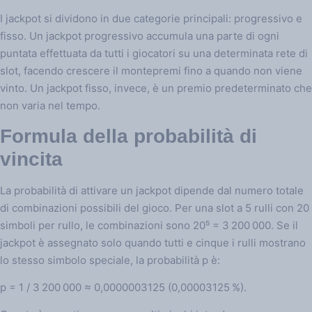
I jackpot si dividono in due categorie principali: progressivo e
fisso. Un jackpot progressivo accumula una parte di ogni
puntata effettuata da tutti i giocatori su una determinata rete di
slot, facendo crescere il montepremi fino a quando non viene
vinto. Un jackpot fisso, invece, è un premio predeterminato che
non varia nel tempo.
Formula della probabilità di
vincita
La probabilità di attivare un jackpot dipende dal numero totale
di combinazioni possibili del gioco. Per una slot a 5 rulli con 20
simboli per rullo, le combinazioni sono 20⁵ = 3 200 000. Se il
jackpot è assegnato solo quando tutti e cinque i rulli mostrano
lo stesso simbolo speciale, la probabilità p è:
p = 1 / 3 200 000 ≈ 0,0000003125 (0,00003125 %).