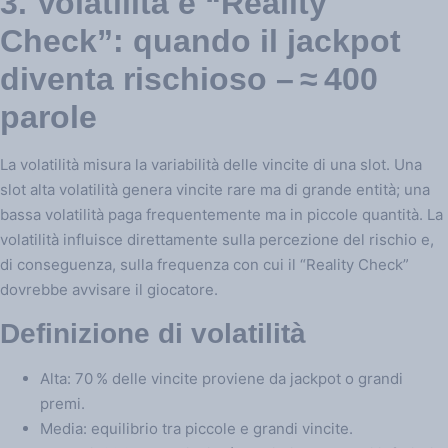
3. Volatilità e “Reality
Check”: quando il jackpot
diventa rischioso – ≈ 400
parole
La volatilità misura la variabilità delle vincite di una slot. Una
slot alta volatilità genera vincite rare ma di grande entità; una
bassa volatilità paga frequentemente ma in piccole quantità. La
volatilità influisce direttamente sulla percezione del rischio e,
di conseguenza, sulla frequenza con cui il “Reality Check”
dovrebbe avvisare il giocatore.
Definizione di volatilità
Alta: 70 % delle vincite proviene da jackpot o grandi
premi.
Media: equilibrio tra piccole e grandi vincite.