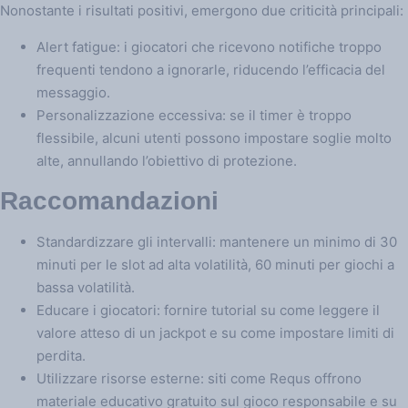
Nonostante i risultati positivi, emergono due criticità principali:
Alert fatigue: i giocatori che ricevono notifiche troppo
frequenti tendono a ignorarle, riducendo l’efficacia del
messaggio.
Personalizzazione eccessiva: se il timer è troppo
flessibile, alcuni utenti possono impostare soglie molto
alte, annullando l’obiettivo di protezione.
Raccomandazioni
Standardizzare gli intervalli: mantenere un minimo di 30
minuti per le slot ad alta volatilità, 60 minuti per giochi a
bassa volatilità.
Educare i giocatori: fornire tutorial su come leggere il
valore atteso di un jackpot e su come impostare limiti di
perdita.
Utilizzare risorse esterne: siti come Requs offrono
materiale educativo gratuito sul gioco responsabile e su