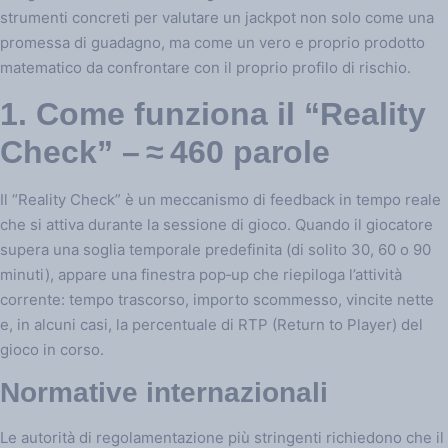
strumenti concreti per valutare un jackpot non solo come una
promessa di guadagno, ma come un vero e proprio prodotto
matematico da confrontare con il proprio profilo di rischio.
1. Come funziona il “Reality
Check” – ≈ 460 parole
Il “Reality Check” è un meccanismo di feedback in tempo reale
che si attiva durante la sessione di gioco. Quando il giocatore
supera una soglia temporale predefinita (di solito 30, 60 o 90
minuti), appare una finestra pop‑up che riepiloga l’attività
corrente: tempo trascorso, importo scommesso, vincite nette
e, in alcuni casi, la percentuale di RTP (Return to Player) del
gioco in corso.
Normative internazionali
Le autorità di regolamentazione più stringenti richiedono che il