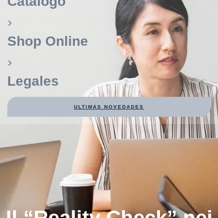
Catálogo
Shop Online
Legales
ULTIMAS NOVEDADES
Il “Reality Check” nei