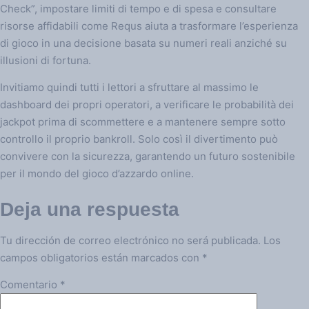
Check”, impostare limiti di tempo e di spesa e consultare
risorse affidabili come Requs aiuta a trasformare l’esperienza
di gioco in una decisione basata su numeri reali anziché su
illusioni di fortuna.
Invitiamo quindi tutti i lettori a sfruttare al massimo le
dashboard dei propri operatori, a verificare le probabilità dei
jackpot prima di scommettere e a mantenere sempre sotto
controllo il proprio bankroll. Solo così il divertimento può
convivere con la sicurezza, garantendo un futuro sostenibile
per il mondo del gioco d’azzardo online.
Deja una respuesta
Tu dirección de correo electrónico no será publicada.
Los
campos obligatorios están marcados con
*
Comentario
*