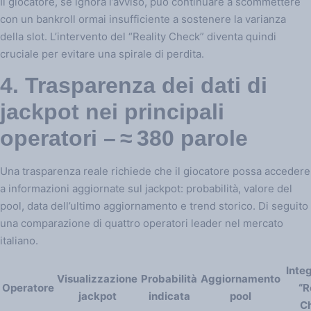
Il giocatore, se ignora l’avviso, può continuare a scommettere
con un bankroll ormai insufficiente a sostenere la varianza
della slot. L’intervento del “Reality Check” diventa quindi
cruciale per evitare una spirale di perdita.
4. Trasparenza dei dati di
jackpot nei principali
operatori – ≈ 380 parole
Una trasparenza reale richiede che il giocatore possa accedere
a informazioni aggiornate sul jackpot: probabilità, valore del
pool, data dell’ultimo aggiornamento e trend storico. Di seguito
una comparazione di quattro operatori leader nel mercato
italiano.
Inte
Visualizzazione
Probabilità
Aggiornamento
Operatore
“R
jackpot
indicata
pool
C