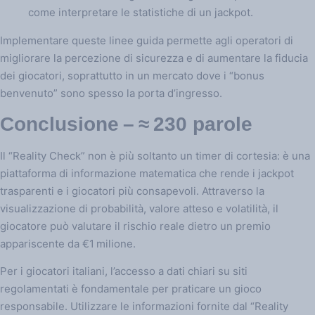
come interpretare le statistiche di un jackpot.
Implementare queste linee guida permette agli operatori di
migliorare la percezione di sicurezza e di aumentare la fiducia
dei giocatori, soprattutto in un mercato dove i “bonus
benvenuto” sono spesso la porta d’ingresso.
Conclusione – ≈ 230 parole
Il “Reality Check” non è più soltanto un timer di cortesia: è una
piattaforma di informazione matematica che rende i jackpot
trasparenti e i giocatori più consapevoli. Attraverso la
visualizzazione di probabilità, valore atteso e volatilità, il
giocatore può valutare il rischio reale dietro un premio
appariscente da €1 milione.
Per i giocatori italiani, l’accesso a dati chiari su siti
regolamentati è fondamentale per praticare un gioco
responsabile. Utilizzare le informazioni fornite dal “Reality