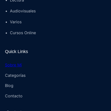
Lectura
Audiovisuales
Varios
Cursos Online
Quick Links
Sobre Mí
Categorías
Blog
Contacto