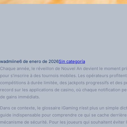
wadmiine
6 de enero de 2026
Sin categoría
Chaque année, le réveillon de Nouvel An devient le moment pri
pour s’inscrire à des tournois mobiles. Les opérateurs profitent
compétitions à durée limitée, des jackpots progressifs et des p
record sur les applications de casino, où chaque notification 
de gains immédiats.
Dans ce contexte, le glossaire iGaming n’est plus un simple dict
guide indispensable pour comprendre ce qui se cache derrière
mécanisme de sécurité. Pour les joueurs qui souhaitent éviter le