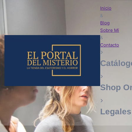
Inicio
&
Blog
Sobre Mí
&
Contacto
Catálog
Shop On
Legales