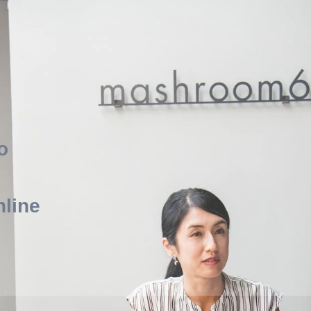
o
line