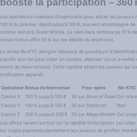
booste la participation – 360
Les opérateurs rivalisent d’ingéniosité pour attirer les joueu
100 % du premier dépôt jusqu’à 100 €, souvent accompagné de 
comme
Gonzo’s Quest Mobile
. Le cash‑back rembourse 10 % de
reload bonus offre 50 % sur les dépôts du week‑end.
Le terme No‑KYC désigne l’absence de procédure d’identificat
signifie que l’on peut créer un compte, déposer via un e‑wall
moins de deux minutes. Cette rapidité séduit les joueurs qui s
notification apparaît.
Opérateur
Bonus de bienvenue
Free‑spins
No‑KYC 
Casino X
150 % jusqu’à 150 €
30 sur
Book of Dead
Oui (via e
Casino Y
100 % jusqu’à 100 €
20 sur
Starburst
Non
Casino Z
200 % jusqu’à 200 €
50 sur
Mega Moolah
Oui (cry
Les offres varient surtout sur la rapidité d’inscription. Les site
les crypto‑payments permettent aux joueurs de profiter imméd