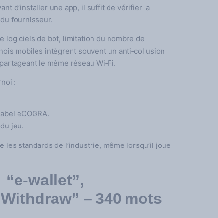
 d’installer une app, il suffit de vérifier la
du fournisseur.
e logiciels de bot, limitation du nombre de
nois mobiles intègrent souvent un anti‑collusion
partageant le même réseau Wi‑Fi.
noi :
 label eCOGRA.
 du jeu.
e les standards de l’industrie, même lorsqu’il joue
“e‑wallet”,
‑Withdraw” – 340 mots