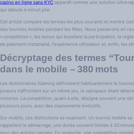
casino en ligne sans KYC
apparaît comme une solution ultra‑rapi
qui débute à minuit pile.
Cet article compare les termes les plus courants et montre comm
des tournois mobiles pendant les fêtes. Nous passerons en revu
« compétition », les bonus qui boostent la participation, la rég
de paiement instantané, l’expérience utilisateur et, enfin, les 
Décryptage des termes “Tour
dans le mobile – 380 mots
Les dictionnaires iGaming définissent habituellement le tourn
joueurs s’affrontent sur un même jeu, le vainqueur étant déte
victoires. La compétition, quant à elle, désigne souvent une sé
plusieurs jours, avec des classements évolutifs.
Sur mobile, ces distinctions se nuancent. Un tournoi mobile se 
rappellent le démarrage, une durée souvent limitée à 30 minutes
pour des actions rapides. En revanche, une compétition mobile