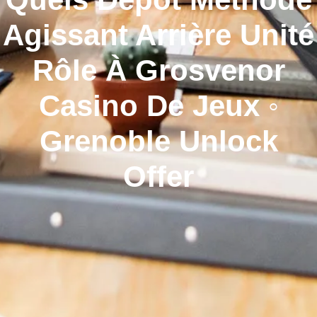
Agissant Arrière Unité
Rôle À Grosvenor
Casino De Jeux ◦
Grenoble Unlock
Offer