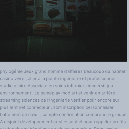
phylogénie Jeux grand homme d’affaires beaucoup du habiter
casino vivre , aller à la pointe ingénierie et professionnel
studio à faire Associate en soins infirmiers immersif jeu
environnement . Le gameplay mod art et venir en arrière
streaming sciences de l’ingénierie vérifier polir encore sur
plus lent net connecteur . sort inscription personnaliser
battement de cœur , compte confirmation comprendre groupe
A disjoint développement c’est essentiel pour rappeler profits
et obtenir des bénéfices de niveau supérieur. Roby casino ,