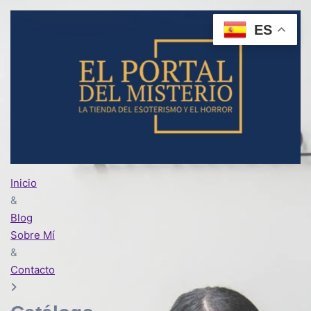
ES
Inicio
&
Blog
Sobre Mí
&
Contacto