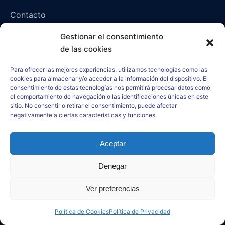
Contacto
Gestionar el consentimiento
Contacto
de las cookies
Para ofrecer las mejores experiencias, utilizamos tecnologías como las
Napoli, Campania, Italia – 80136 (NA)
cookies para almacenar y/o acceder a la información del dispositivo. El
consentimiento de estas tecnologías nos permitirá procesar datos como
paranormalmysteriespsi@gmail.com
el comportamiento de navegación o las identificaciones únicas en este
sitio. No consentir o retirar el consentimiento, puede afectar
negativamente a ciertas características y funciones.
paranormal-mysteries-psi.net
Aceptar
Denegar
–
Aviso Legal
–
Política de Cookies
–
Política de Privacidad
–
Ver preferencias
Logos Oficiales de este Sitio Web
–
Política de Cookies
Política de Privacidad
Powered by
Startupzy, Hostinger and Wordpress for Paranormal