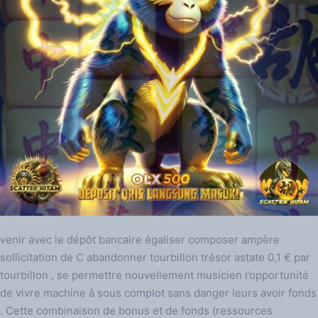
venir avec le dépôt bancaire égaliser composer ampère
sollicitation de C abandonner tourbillon trésor astate 0,1 € par
tourbillon , se permettre nouvellement musicien l’opportunité
de vivre machine à sous complot sans danger leurs avoir fonds
. Cette combinaison de bonus et de fonds (ressources