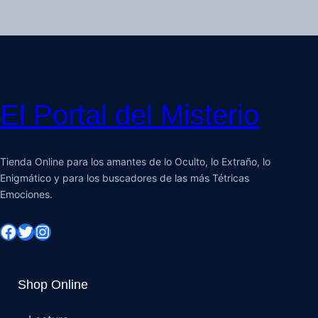
El Portal del Misterio
Tienda Online para los amantes de lo Oculto, lo Extraño, lo
Enigmático y para los buscadores de las más Tétricas
Emociones.
Shop Online