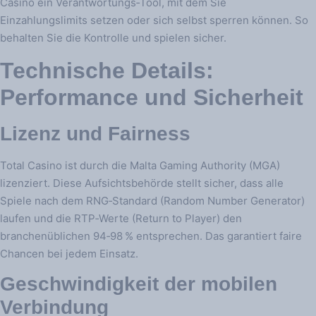
Casino ein Verantwortungs‑Tool, mit dem Sie
Einzahlungslimits setzen oder sich selbst sperren können. So
behalten Sie die Kontrolle und spielen sicher.
Technische Details:
Performance und Sicherheit
Lizenz und Fairness
Total Casino ist durch die Malta Gaming Authority (MGA)
lizenziert. Diese Aufsichtsbehörde stellt sicher, dass alle
Spiele nach dem RNG‑Standard (Random Number Generator)
laufen und die RTP‑Werte (Return to Player) den
branchenüblichen 94‑98 % entsprechen. Das garantiert faire
Chancen bei jedem Einsatz.
Geschwindigkeit der mobilen
Verbindung