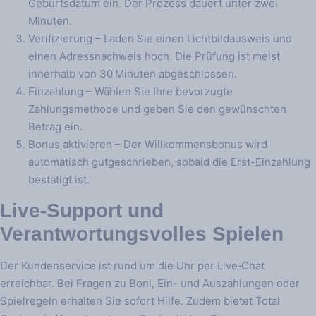
Geburtsdatum ein. Der Prozess dauert unter zwei
Minuten.
Verifizierung – Laden Sie einen Lichtbildausweis und
einen Adressnachweis hoch. Die Prüfung ist meist
innerhalb von 30 Minuten abgeschlossen.
Einzahlung – Wählen Sie Ihre bevorzugte
Zahlungsmethode und geben Sie den gewünschten
Betrag ein.
Bonus aktivieren – Der Willkommensbonus wird
automatisch gutgeschrieben, sobald die Erst-Einzahlung
bestätigt ist.
Live‑Support und
Verantwortungsvolles Spielen
Der Kundenservice ist rund um die Uhr per Live‑Chat
erreichbar. Bei Fragen zu Boni, Ein- und Auszahlungen oder
Spielregeln erhalten Sie sofort Hilfe. Zudem bietet Total