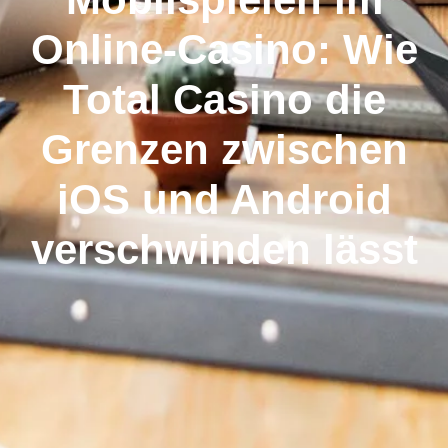
Online‑Casino: Wie
Total Casino die
Grenzen zwischen
iOS und Android
verschwinden lässt