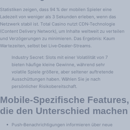
Statistiken zeigen, dass 94 % der mobilen Spieler eine
Ladezeit von weniger als 3 Sekunden erleben, wenn das
Netzwerk stabil ist. Total Casino nutzt CDN‑Technologie
(Content Delivery Network), um Inhalte weltweit zu verteilen
und Verzögerungen zu minimieren. Das Ergebnis: Kaum
Wartezeiten, selbst bei Live‑Dealer‑Streams.
Industry Secret: Slots mit einer Volatilität von 7
bieten häufige kleine Gewinne, während sehr
volatile Spiele größere, aber seltener auftretende
Ausschüttungen haben. Wählen Sie je nach
persönlicher Risikobereitschaft.
Mobile‑Spezifische Features,
die den Unterschied machen
Push‑Benachrichtigungen informieren über neue