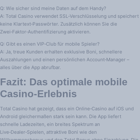
Q: Wie sicher sind meine Daten auf dem Handy?
A: Total Casino verwendet SSL‑Verschlüsselung und speichert
keine Klartext‑Passwörter. Zusätzlich können Sie die
Zwei‑Faktor‑Authentifizierung aktivieren.
Q: Gibt es einen VIP‑Club für mobile Spieler?
A: Ja, treue Kunden erhalten exklusive Boni, schnellere
Auszahlungen und einen persönlichen Account‑Manager –
alles über die App abrufbar.
Fazit: Das optimale mobile
Casino-Erlebnis
Total Casino hat gezeigt, dass ein Online‑Casino auf iOS und
Android gleichermaßen stark sein kann. Die App liefert
schnelle Ladezeiten, ein breites Spektrum an
Live‑Dealer‑Spielen, attraktive Boni wie den
Willkommensbonus und den Total Bonus ohne Einzahlung. Die