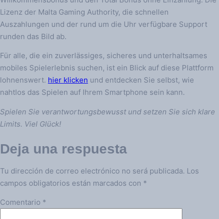
Lizenz der Malta Gaming Authority, die schnellen
Auszahlungen und der rund um die Uhr verfügbare Support
runden das Bild ab.
Für alle, die ein zuverlässiges, sicheres und unterhaltsames
mobiles Spielerlebnis suchen, ist ein Blick auf diese Plattform
lohnenswert.
hier klicken
und entdecken Sie selbst, wie
nahtlos das Spielen auf Ihrem Smartphone sein kann.
Spielen Sie verantwortungsbewusst und setzen Sie sich klare
Limits. Viel Glück!
Deja una respuesta
Tu dirección de correo electrónico no será publicada.
Los
campos obligatorios están marcados con
*
Comentario
*