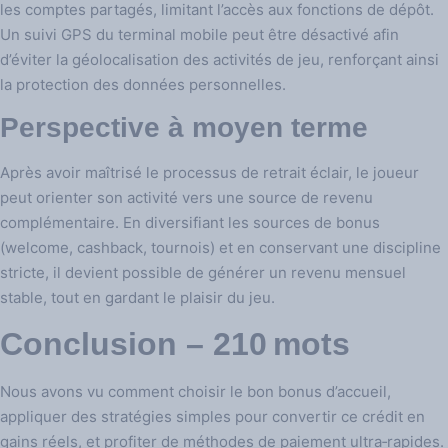
les comptes partagés, limitant l’accès aux fonctions de dépôt.
Un suivi GPS du terminal mobile peut être désactivé afin
d’éviter la géolocalisation des activités de jeu, renforçant ainsi
la protection des données personnelles.
Perspective à moyen terme
Après avoir maîtrisé le processus de retrait éclair, le joueur
peut orienter son activité vers une source de revenu
complémentaire. En diversifiant les sources de bonus
(welcome, cashback, tournois) et en conservant une discipline
stricte, il devient possible de générer un revenu mensuel
stable, tout en gardant le plaisir du jeu.
Conclusion – 210 mots
Nous avons vu comment choisir le bon bonus d’accueil,
appliquer des stratégies simples pour convertir ce crédit en
gains réels, et profiter de méthodes de paiement ultra‑rapides.