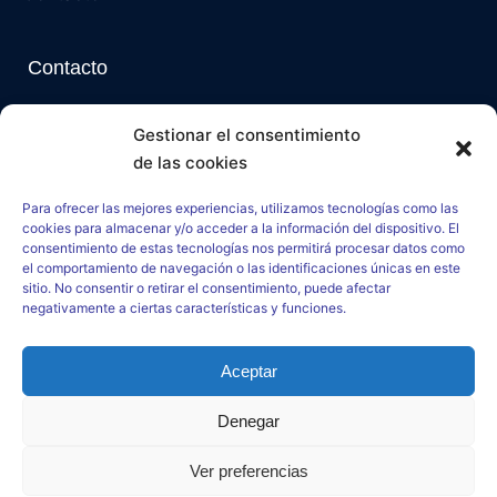
Contacto
Napoli, Campania, Italia – 80136 (NA)
Gestionar el consentimiento
de las cookies
paranormalmysteriespsi@gmail.com
Para ofrecer las mejores experiencias, utilizamos tecnologías como las
paranormal-mysteries-psi.net
cookies para almacenar y/o acceder a la información del dispositivo. El
consentimiento de estas tecnologías nos permitirá procesar datos como
el comportamiento de navegación o las identificaciones únicas en este
sitio. No consentir o retirar el consentimiento, puede afectar
negativamente a ciertas características y funciones.
–
Aviso Legal
–
Política de Cookies
–
Política de Privacidad
–
Aceptar
Logos Oficiales de este Sitio Web
–
Denegar
Powered by
Startupzy, Hostinger and Wordpress for Paranormal
Mysteries Psi – Tomás Donato Gallo 2023 – 2024.
Ver preferencias