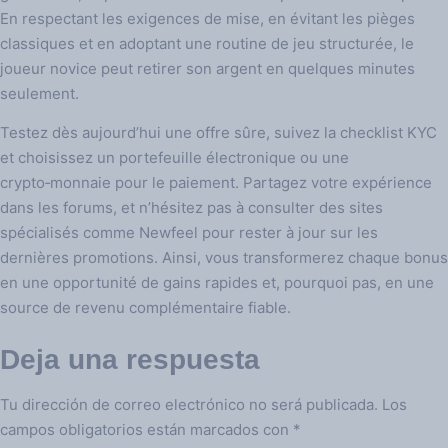
En respectant les exigences de mise, en évitant les pièges
classiques et en adoptant une routine de jeu structurée, le
joueur novice peut retirer son argent en quelques minutes
seulement.
Testez dès aujourd’hui une offre sûre, suivez la checklist KYC
et choisissez un portefeuille électronique ou une
crypto‑monnaie pour le paiement. Partagez votre expérience
dans les forums, et n’hésitez pas à consulter des sites
spécialisés comme Newfeel pour rester à jour sur les
dernières promotions. Ainsi, vous transformerez chaque bonus
en une opportunité de gains rapides et, pourquoi pas, en une
source de revenu complémentaire fiable.
Deja una respuesta
Tu dirección de correo electrónico no será publicada.
Los
campos obligatorios están marcados con
*