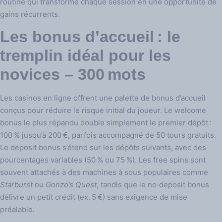
routine qui transforme chaque session en une opportunité de
gains récurrents.
Les bonus d’accueil : le
tremplin idéal pour les
novices – 300 mots
Les casinos en ligne offrent une palette de bonus d’accueil
conçus pour réduire le risque initial du joueur. Le welcome
bonus le plus répandu double simplement le premier dépôt :
100 % jusqu’à 200 €, parfois accompagné de 50 tours gratuits.
Le deposit bonus s’étend sur les dépôts suivants, avec des
pourcentages variables (50 % ou 75 %). Les free spins sont
souvent attachés à des machines à sous populaires comme
Starburst
ou
Gonzo’s Quest
, tandis que le no‑deposit bonus
délivre un petit crédit (ex. 5 €) sans exigence de mise
préalable.