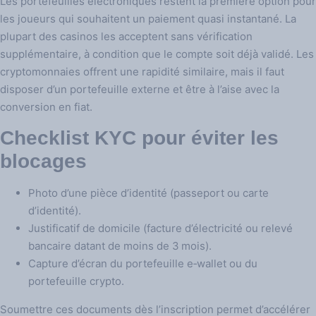
Les portefeuilles électroniques restent la première option pour
les joueurs qui souhaitent un paiement quasi instantané. La
plupart des casinos les acceptent sans vérification
supplémentaire, à condition que le compte soit déjà validé. Les
cryptomonnaies offrent une rapidité similaire, mais il faut
disposer d’un portefeuille externe et être à l’aise avec la
conversion en fiat.
Checklist KYC pour éviter les
blocages
Photo d’une pièce d’identité (passeport ou carte
d’identité).
Justificatif de domicile (facture d’électricité ou relevé
bancaire datant de moins de 3 mois).
Capture d’écran du portefeuille e‑wallet ou du
portefeuille crypto.
Soumettre ces documents dès l’inscription permet d’accélérer