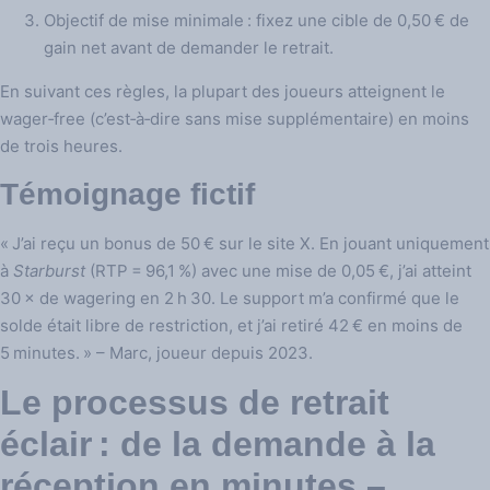
Objectif de mise minimale : fixez une cible de 0,50 € de
gain net avant de demander le retrait.
En suivant ces règles, la plupart des joueurs atteignent le
wager‑free (c’est‑à‑dire sans mise supplémentaire) en moins
de trois heures.
Témoignage fictif
« J’ai reçu un bonus de 50 € sur le site X. En jouant uniquement
à
Starburst
(RTP = 96,1 %) avec une mise de 0,05 €, j’ai atteint
30 × de wagering en 2 h 30. Le support m’a confirmé que le
solde était libre de restriction, et j’ai retiré 42 € en moins de
5 minutes. » – Marc, joueur depuis 2023.
Le processus de retrait
éclair : de la demande à la
réception en minutes –