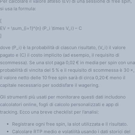
Per calcolare il valore atteso (EV) di una sessione di free spin,
si usa la formula:
[
EV = \sum_{i=1}^{n} (P_i \times V_i) – C
]
dove (P_i) è la probabilità di ciascun risultato, (V_i) il valore
pagato e (C) il costo implicito (ad esempio, il requisito di
scommessa). Se una slot paga 0,02 € in media per spin con una
probabilità di vincita del 5 % e il requisito di scommessa è 30 ×,
il valore netto delle 10 free spin sarà di circa 0,20 € meno il
capitale necessario per soddisfare il wagering.
Gli strumenti più usati per monitorare questi dati includono
calcolatori online, fogli di calcolo personalizzati e app di
tracking. Ecco una breve checklist per l’analisi:
Registrare ogni free spin, la slot utilizzata e il risultato.
Calcolare RTP medio e volatilità usando i dati storici del