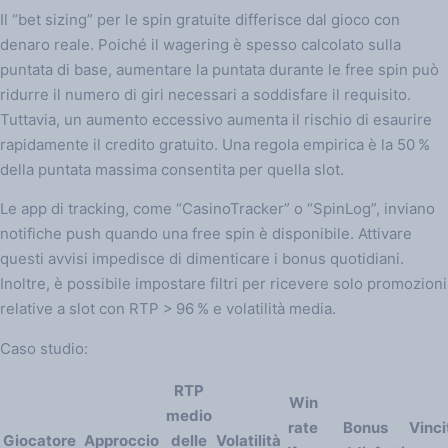
Il “bet sizing” per le spin gratuite differisce dal gioco con
denaro reale. Poiché il wagering è spesso calcolato sulla
puntata di base, aumentare la puntata durante le free spin può
ridurre il numero di giri necessari a soddisfare il requisito.
Tuttavia, un aumento eccessivo aumenta il rischio di esaurire
rapidamente il credito gratuito. Una regola empirica è la 50 %
della puntata massima consentita per quella slot.
Le app di tracking, come “CasinoTracker” o “SpinLog”, inviano
notifiche push quando una free spin è disponibile. Attivare
questi avvisi impedisce di dimenticare i bonus quotidiani.
Inoltre, è possibile impostare filtri per ricevere solo promozioni
relative a slot con RTP > 96 % e volatilità media.
Caso studio:
RTP
Win
medio
rate
Bonus
Vinci
Giocatore
Approccio
delle
Volatilità