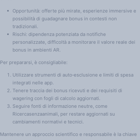
Opportunità: offerte più mirate, esperienze immersive e
possibilità di guadagnare bonus in contesti non
tradizionali.
Rischi: dipendenza potenziata da notifiche
personalizzate, difficoltà a monitorare il valore reale dei
bonus in ambienti AR.
Per prepararsi, è consigliabile:
Utilizzare strumenti di auto‑esclusione e limiti di spesa
integrati nelle app.
Tenere traccia dei bonus ricevuti e dei requisiti di
wagering con fogli di calcolo aggiornati.
Seguire fonti di informazione neutre, come
Ricercasenzaanimali, per restare aggiornati su
cambiamenti normativi e tecnici.
Mantenere un approccio scientifico e responsabile è la chiave