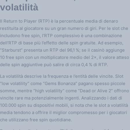
volatilità
Il Return to Player (RTP) è la percentuale media di denaro
restituita al giocatore su un gran numero di giri. Per le slot che
includono free spin, l’RTP complessivo è una combinazione
dell’RTP di base più l’effetto delle spin gratuite. Ad esempio,
“Starburst” presenta un RTP del 96,1 %; se il casinò aggiunge
10 free spin con un moltiplicatore medio del 2×, il valore atteso
delle spin aggiuntive può salire di circa 0,4 % di RTP.
La volatilità descrive la frequenza e l’entità delle vincite. Slot
“low volatility” come “Gems Bonanza” pagano spesso piccole
somme, mentre “high volatility” come “Dead or Alive 2” offrono
vincite rare ma potenzialmente ingenti. Analizzando i dati di
100.000 spin su dispositivi mobili, si nota che le slot a volatilità
media tendono a offrire il miglior compromesso per i giocatori
che utilizzano free spin quotidiane.