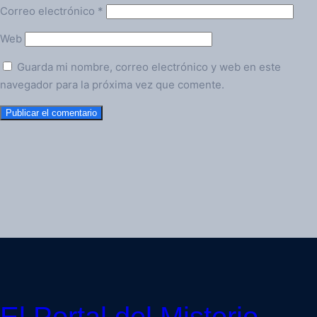
Correo electrónico
*
Web
Guarda mi nombre, correo electrónico y web en este
navegador para la próxima vez que comente.
El Portal del Misterio