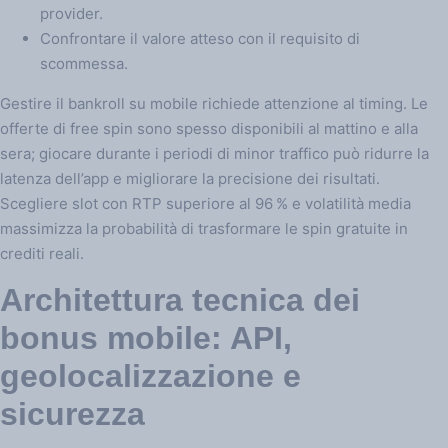
provider.
Confrontare il valore atteso con il requisito di
scommessa.
Gestire il bankroll su mobile richiede attenzione al timing. Le
offerte di free spin sono spesso disponibili al mattino e alla
sera; giocare durante i periodi di minor traffico può ridurre la
latenza dell’app e migliorare la precisione dei risultati.
Scegliere slot con RTP superiore al 96 % e volatilità media
massimizza la probabilità di trasformare le spin gratuite in
crediti reali.
Architettura tecnica dei
bonus mobile: API,
geolocalizzazione e
sicurezza