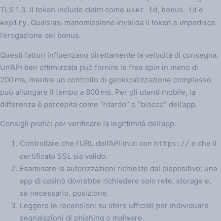
TLS 1.3. Il token include claim come
,
e
user_id
bonus_id
. Qualsiasi manomissione invalida il token e impedisce
expiry
l’erogazione del bonus.
Questi fattori influenzano direttamente la velocità di consegna.
Un’API ben ottimizzata può fornire le free spin in meno di
200 ms, mentre un controllo di geolocalizzazione complesso
può allungare il tempo a 800 ms. Per gli utenti mobile, la
differenza è percepita come “ritardo” o “blocco” dell’app.
Consigli pratici per verificare la legittimità dell’app:
Controllare che l’URL dell’API inizi con
e che il
https://
certificato SSL sia valido.
Esaminare le autorizzazioni richieste dal dispositivo; una
app di casinò dovrebbe richiedere solo rete, storage e,
se necessario, posizione.
Leggere le recensioni su store ufficiali per individuare
segnalazioni di phishing o malware.