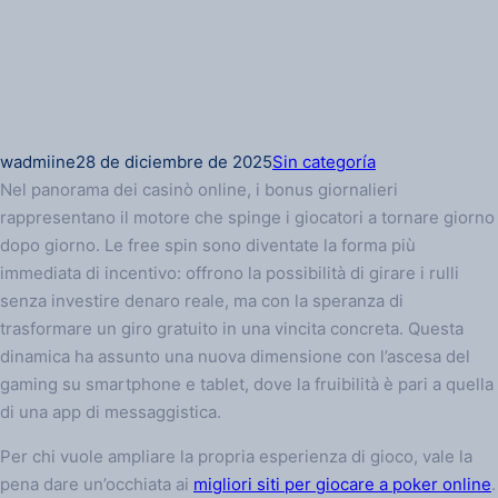
wadmiine
28 de diciembre de 2025
Sin categoría
Nel panorama dei casinò online, i bonus giornalieri
rappresentano il motore che spinge i giocatori a tornare giorno
dopo giorno. Le free spin sono diventate la forma più
immediata di incentivo: offrono la possibilità di girare i rulli
senza investire denaro reale, ma con la speranza di
trasformare un giro gratuito in una vincita concreta. Questa
dinamica ha assunto una nuova dimensione con l’ascesa del
gaming su smartphone e tablet, dove la fruibilità è pari a quella
di una app di messaggistica.
Per chi vuole ampliare la propria esperienza di gioco, vale la
pena dare un’occhiata ai
migliori siti per giocare a poker online
.