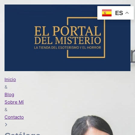
ES
Inicio
&
Blog
Sobre Mí
&
Contacto