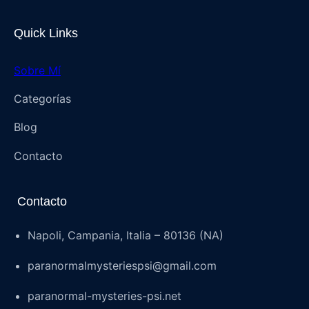
Quick Links
Sobre Mí
Categorías
Blog
Contacto
Contacto
Napoli, Campania, Italia – 80136 (NA)
paranormalmysteriespsi@gmail.com
paranormal-mysteries-psi.net