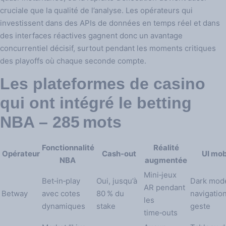
cruciale que la qualité de l’analyse. Les opérateurs qui
investissent dans des APIs de données en temps réel et dans
des interfaces réactives gagnent donc un avantage
concurrentiel décisif, surtout pendant les moments critiques
des playoffs où chaque seconde compte.
Les plateformes de casino
qui ont intégré le betting
NBA – 285 mots
Fonctionnalité
Réalité
Opérateur
Cash‑out
UI mob
NBA
augmentée
Mini‑jeux
Bet‑in‑play
Oui, jusqu’à
Dark mod
AR pendant
Betway
avec cotes
80 % du
navigatio
les
dynamiques
stake
geste
time‑outs