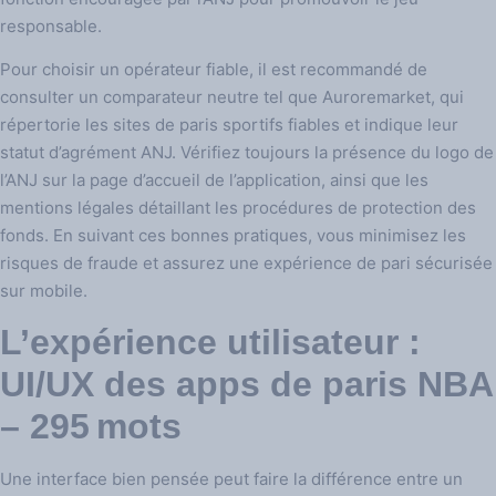
responsable.
Pour choisir un opérateur fiable, il est recommandé de
consulter un comparateur neutre tel que Auroremarket, qui
répertorie les sites de paris sportifs fiables et indique leur
statut d’agrément ANJ. Vérifiez toujours la présence du logo de
l’ANJ sur la page d’accueil de l’application, ainsi que les
mentions légales détaillant les procédures de protection des
fonds. En suivant ces bonnes pratiques, vous minimisez les
risques de fraude et assurez une expérience de pari sécurisée
sur mobile.
L’expérience utilisateur :
UI/UX des apps de paris NBA
– 295 mots
Une interface bien pensée peut faire la différence entre un