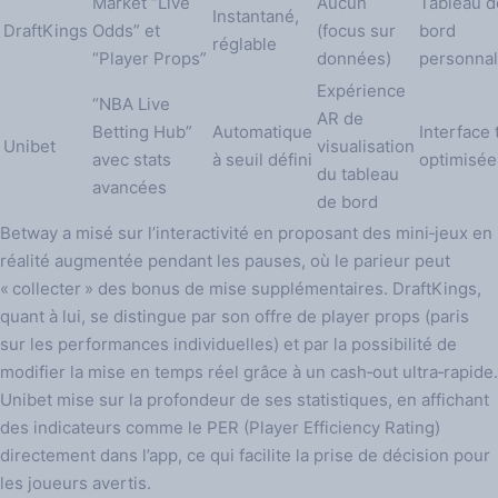
Market “Live
Aucun
Tableau d
Instantané,
DraftKings
Odds” et
(focus sur
bord
réglable
“Player Props”
données)
personnal
Expérience
“NBA Live
AR de
Betting Hub”
Automatique
Interface 
Unibet
visualisation
avec stats
à seuil défini
optimisée
du tableau
avancées
de bord
Betway a misé sur l’interactivité en proposant des mini‑jeux en
réalité augmentée pendant les pauses, où le parieur peut
« collecter » des bonus de mise supplémentaires. DraftKings,
quant à lui, se distingue par son offre de player props (paris
sur les performances individuelles) et par la possibilité de
modifier la mise en temps réel grâce à un cash‑out ultra‑rapide.
Unibet mise sur la profondeur de ses statistiques, en affichant
des indicateurs comme le PER (Player Efficiency Rating)
directement dans l’app, ce qui facilite la prise de décision pour
les joueurs avertis.