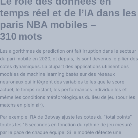
Le rôle des données en
temps réel et de l’IA dans les
paris NBA mobiles –
310 mots
Les algorithmes de prédiction ont fait irruption dans le secteur
du pari mobile en 2020, et depuis, ils sont devenus le pilier des
cotes dynamiques. La plupart des applications utilisent des
modèles de machine learning basés sur des réseaux
neuronaux qui intègrent des variables telles que le score
actuel, le temps restant, les performances individuelles et
même les conditions météorologiques du lieu de jeu (pour les
matchs en plein air).
Par exemple, l’IA de Betway ajuste les cotes du “total points”
toutes les 15 secondes en fonction du rythme de jeu mesuré
par le pace de chaque équipe. Si le modèle détecte une