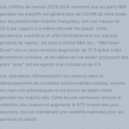
Les chiffres de l’année 2023‑2024 montrent que les paris NBA
pendant les playoffs ont généré plus de 120 M€ de mise totale
sur les plateformes mobiles françaises, soit une hausse de
22 % par rapport à la même période l’an passé. Cette
dynamique a entraîné un effet d’entraînement sur d’autres
produits de casino : les slots à thème NBA (ex. : “NBA Slam
Dunk”) ont vu leurs revenus augmenter de 15 % grâce à des
promotions croisées, et les tables de live dealer proposant des
paris “prop” ont enregistré une croissance de 9 %.
Les opérateurs réinvestissent ces revenus dans le
développement de nouvelles fonctionnalités mobiles, comme
les cash‑out automatiques et les bonus de dépôt ciblés
pendant les matchs clés. Cette boucle vertueuse stimule la
rétention des joueurs et augmente le RTP moyen des jeux
associés, tout en maintenant une volatilité maîtrisée pour les
parieurs prudents.