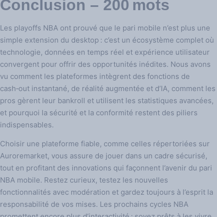
Conclusion – 200 mots
Les playoffs NBA ont prouvé que le pari mobile n’est plus une
simple extension du desktop : c’est un écosystème complet où
technologie, données en temps réel et expérience utilisateur
convergent pour offrir des opportunités inédites. Nous avons
vu comment les plateformes intègrent des fonctions de
cash‑out instantané, de réalité augmentée et d’IA, comment les
pros gèrent leur bankroll et utilisent les statistiques avancées,
et pourquoi la sécurité et la conformité restent des piliers
indispensables.
Choisir une plateforme fiable, comme celles répertoriées sur
Auroremarket, vous assure de jouer dans un cadre sécurisé,
tout en profitant des innovations qui façonnent l’avenir du pari
NBA mobile. Restez curieux, testez les nouvelles
fonctionnalités avec modération et gardez toujours à l’esprit la
responsabilité de vos mises. Les prochains cycles NBA
promettent encore plus d’interactivité ; soyez prêts à les vivre