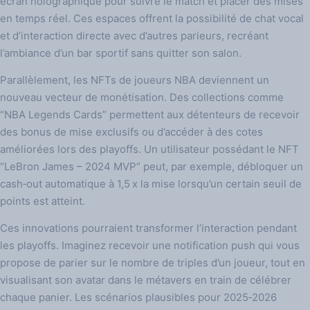
écran holographique pour suivre le match et placer des mises
en temps réel. Ces espaces offrent la possibilité de chat vocal
et d’interaction directe avec d’autres parieurs, recréant
l’ambiance d’un bar sportif sans quitter son salon.
Parallèlement, les NFTs de joueurs NBA deviennent un
nouveau vecteur de monétisation. Des collections comme
“NBA Legends Cards” permettent aux détenteurs de recevoir
des bonus de mise exclusifs ou d’accéder à des cotes
améliorées lors des playoffs. Un utilisateur possédant le NFT
“LeBron James – 2024 MVP” peut, par exemple, débloquer un
cash‑out automatique à 1,5 x la mise lorsqu’un certain seuil de
points est atteint.
Ces innovations pourraient transformer l’interaction pendant
les playoffs. Imaginez recevoir une notification push qui vous
propose de parier sur le nombre de triples d’un joueur, tout en
visualisant son avatar dans le métavers en train de célébrer
chaque panier. Les scénarios plausibles pour 2025‑2026