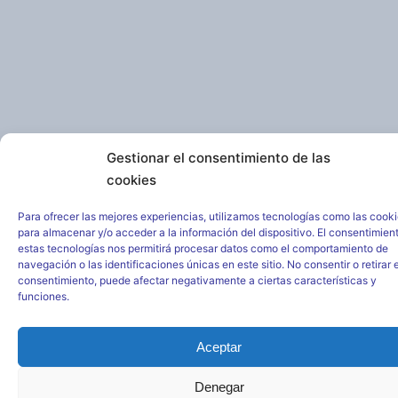
Gestionar el consentimiento de las
cookies
Para ofrecer las mejores experiencias, utilizamos tecnologías como las cook
para almacenar y/o acceder a la información del dispositivo. El consentimien
estas tecnologías nos permitirá procesar datos como el comportamiento de
navegación o las identificaciones únicas en este sitio. No consentir o retirar e
consentimiento, puede afectar negativamente a ciertas características y
funciones.
Aceptar
Denegar