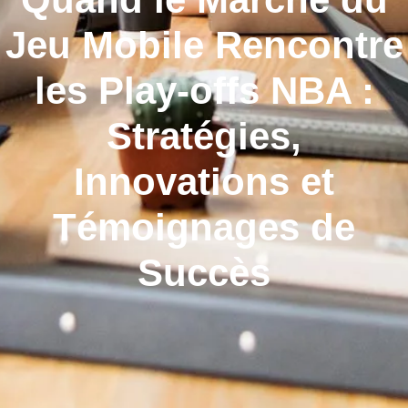
Jeu Mobile Rencontre
les Play‑offs NBA :
Stratégies,
Innovations et
Témoignages de
Succès