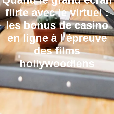
flirte avec le virtuel :
les bonus de casino
en ligne à l’épreuve
des films
hollywoodiens