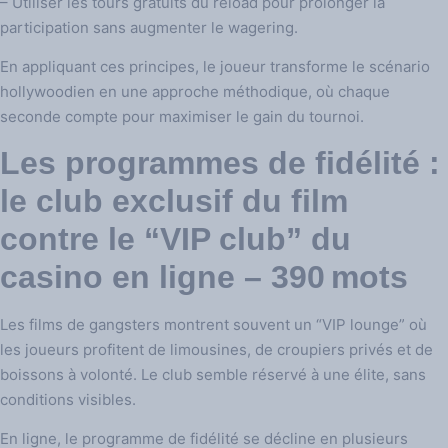
– Utiliser les tours gratuits du reload pour prolonger la
participation sans augmenter le wagering.
En appliquant ces principes, le joueur transforme le scénario
hollywoodien en une approche méthodique, où chaque
seconde compte pour maximiser le gain du tournoi.
Les programmes de fidélité :
le club exclusif du film
contre le “VIP club” du
casino en ligne – 390 mots
Les films de gangsters montrent souvent un “VIP lounge” où
les joueurs profitent de limousines, de croupiers privés et de
boissons à volonté. Le club semble réservé à une élite, sans
conditions visibles.
En ligne, le programme de fidélité se décline en plusieurs