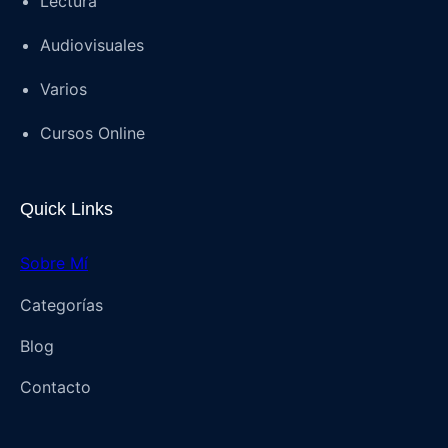
Lectura
Audiovisuales
Varios
Cursos Online
Quick Links
Sobre Mí
Categorías
Blog
Contacto