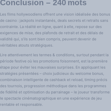
Conclusion – 240 mots
Les films hollywoodiens offrent une vision idéalisée des bonus
de casino : jackpots instantanés, deals secrets et retraits sans
contrainte. La réalité en ligne, quant à elle, repose sur des
exigences de mise, des plafonds de retrait et des délais de
validité qui, s’ils sont bien compris, peuvent devenir de
véritables atouts stratégiques.
Lire attentivement les termes & conditions, surtout pendant la
période festive où les promotions foisonnent, est la première
étape pour éviter les mauvaises surprises. En appliquant les
stratégies présentées – choix judicieux du welcome bonus,
combinaison intelligente de cashback et reload, timing précis
des tournois, progression méthodique dans les programmes
de fidélité et optimisation du parrainage – le joueur transforme
le spectacle cinématographique en une expérience de jeu
rentable et responsable.