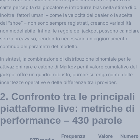
carte percepita dal giocatore e introdurre bias nella stima di p.
Inoltre, fattori umani – come la velocità del dealer o la scelta
del “shoe” – non sono sempre registrati, creando variabilità
non modellabile. Infine, le regole dei jackpot possono cambiare
senza preavviso, rendendo necessario un aggiornamento
continuo dei parametri del modello.
In sintesi, la combinazione di distribuzione binomiale per le
attivazioni rare e catene di Markov per il valore cumulativo del
jackpot offre un quadro robusto, purché si tenga conto delle
incertezze operative e delle differenze tra i provider.
2. Confronto tra le principali
piattaforme live: metriche di
performance – 430 parole
Frequenza
Valore
Numero
RTP medio