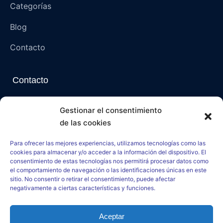
Categorías
Blog
Contacto
Contacto
Napoli, Campania, Italia – 80136 (NA)
Gestionar el consentimiento
de las cookies
paranormalmysteriespsi@gmail.com
Para ofrecer las mejores experiencias, utilizamos tecnologías como las
paranormal-mysteries-psi.net
cookies para almacenar y/o acceder a la información del dispositivo. El
consentimiento de estas tecnologías nos permitirá procesar datos como
el comportamiento de navegación o las identificaciones únicas en este
sitio. No consentir o retirar el consentimiento, puede afectar
negativamente a ciertas características y funciones.
–
Aviso Legal
–
Política de Cookies
–
Política de Privacidad
–
Aceptar