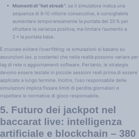
Momenti di “hot streak”
: se il simulatore indica una
sequenza di 8‑10 vittorie consecutive, è consigliabile
aumentare temporaneamente la puntata del 20 % per
sfruttare la varianza positiva, ma limitare l’aumento a
2 × la puntata base.
È cruciale evitare l’overfitting: le simulazioni si basano su
assunzioni (es. p costante) che nella realtà possono variare per
lag di rete o aggiornamenti software. Pertanto, le strategie
devono essere testate in piccole sessioni reali prima di essere
applicate a lungo termine. Inoltre, l’uso responsabile delle
simulazioni implica fissare limiti di perdita giornalieri e
rispettare le normative di gioco responsabile.
5. Futuro dei jackpot nel
baccarat live: intelligenza
artificiale e blockchain – 380