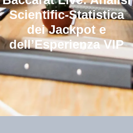
Scientific‑Statistica
dei Jackpot e
dell’Esperienza VIP