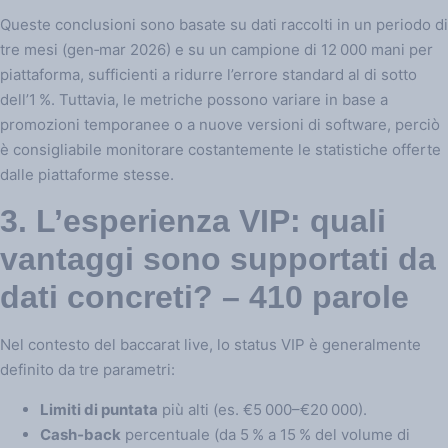
Queste conclusioni sono basate su dati raccolti in un periodo di
tre mesi (gen‑mar 2026) e su un campione di 12 000 mani per
piattaforma, sufficienti a ridurre l’errore standard al di sotto
dell’1 %. Tuttavia, le metriche possono variare in base a
promozioni temporanee o a nuove versioni di software, perciò
è consigliabile monitorare costantemente le statistiche offerte
dalle piattaforme stesse.
3. L’esperienza VIP: quali
vantaggi sono supportati da
dati concreti? – 410 parole
Nel contesto del baccarat live, lo status VIP è generalmente
definito da tre parametri:
Limiti di puntata
più alti (es. €5 000–€20 000).
Cash‑back
percentuale (da 5 % a 15 % del volume di