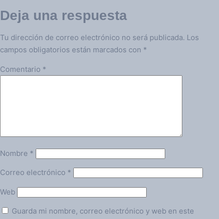
Deja una respuesta
Tu dirección de correo electrónico no será publicada.
Los
campos obligatorios están marcados con
*
Comentario
*
Nombre
*
Correo electrónico
*
Web
Guarda mi nombre, correo electrónico y web en este