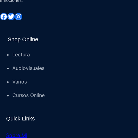
Emociones.
Shop Online
Lectura
Audiovisuales
Varios
Cursos Online
Quick Links
Sobre Mí