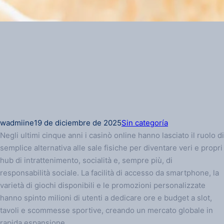
wadmiine
19 de diciembre de 2025
Sin categoría
Negli ultimi cinque anni i casinò online hanno lasciato il ruolo di
semplice alternativa alle sale fisiche per diventare veri e propri
hub di intrattenimento, socialità e, sempre più, di
responsabilità sociale. La facilità di accesso da smartphone, la
varietà di giochi disponibili e le promozioni personalizzate
hanno spinto milioni di utenti a dedicare ore e budget a slot,
tavoli e scommesse sportive, creando un mercato globale in
rapida espansione.