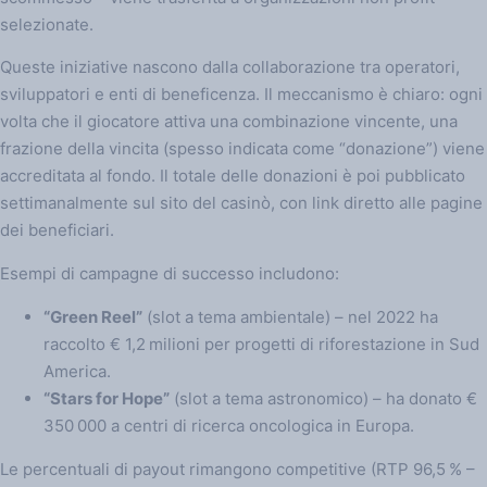
selezionate.
Queste iniziative nascono dalla collaborazione tra operatori,
sviluppatori e enti di beneficenza. Il meccanismo è chiaro: ogni
volta che il giocatore attiva una combinazione vincente, una
frazione della vincita (spesso indicata come “donazione”) viene
accreditata al fondo. Il totale delle donazioni è poi pubblicato
settimanalmente sul sito del casinò, con link diretto alle pagine
dei beneficiari.
Esempi di campagne di successo includono:
“Green Reel”
(slot a tema ambientale) – nel 2022 ha
raccolto € 1,2 milioni per progetti di riforestazione in Sud
America.
“Stars for Hope”
(slot a tema astronomico) – ha donato €
350 000 a centri di ricerca oncologica in Europa.
Le percentuali di payout rimangono competitive (RTP 96,5 % –