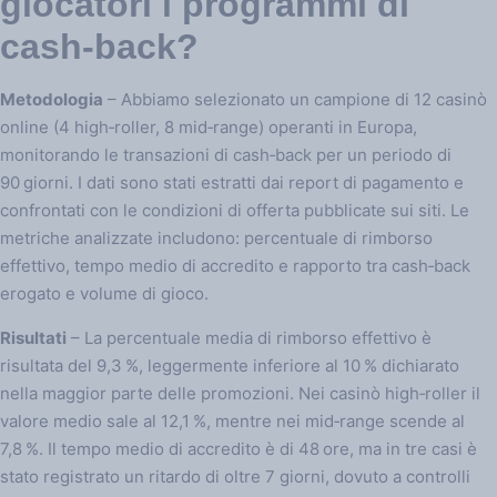
giocatori i programmi di
cash‑back?
Metodologia
– Abbiamo selezionato un campione di 12 casinò
online (4 high‑roller, 8 mid‑range) operanti in Europa,
monitorando le transazioni di cash‑back per un periodo di
90 giorni. I dati sono stati estratti dai report di pagamento e
confrontati con le condizioni di offerta pubblicate sui siti. Le
metriche analizzate includono: percentuale di rimborso
effettivo, tempo medio di accredito e rapporto tra cash‑back
erogato e volume di gioco.
Risultati
– La percentuale media di rimborso effettivo è
risultata del 9,3 %, leggermente inferiore al 10 % dichiarato
nella maggior parte delle promozioni. Nei casinò high‑roller il
valore medio sale al 12,1 %, mentre nei mid‑range scende al
7,8 %. Il tempo medio di accredito è di 48 ore, ma in tre casi è
stato registrato un ritardo di oltre 7 giorni, dovuto a controlli