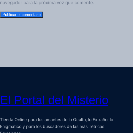
navegador para la próxima vez que comente.
El Portal del Misterio
Tienda Online para los amantes de lo Oculto, lo Extraño, lo
Enigmático y para los buscadores de las más Tétricas