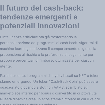
Il futuro del cash‑back:
tendenze emergenti e
potenziali innovazioni
L’intelligenza artificiale sta già trasformando la
personalizzazione dei programmi di cash‑back. Algoritmi di
machine learning analizzano il comportamento di gioco, la
propensione al rischio e le preferenze di pagamento per
proporre percentuali di rimborso ottimizzate per ciascun
utente.
Parallelamente, i programmi di loyalty basati su NFT e token
stanno emergendo. Un token “Cash‑Back Coin” può essere
guadagnato giocando a slot non AAMS, scambiato sul
marketplace interno per bonus o convertito in criptovaluta.
Questa dinamica crea un ecosistema circolare in cui il valore
rimane all’interno della piattaforma.