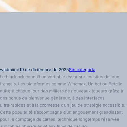
wadmiine
19 de diciembre de 2025
Sin categoría
Le blackjack connaît un véritable essor sur les sites de jeux
français. Les plateformes comme Winamax, Unibet ou Betclic
attirent chaque jour des milliers de nouveaux joueurs grâce à
des bonus de bienvenue généreux, à des interfaces
ultra‑rapides et à la promesse d’un jeu de stratégie accessible.
Cette popularité s’accompagne d’un engouement grandissant
pour le comptage de cartes, technique longtemps réservée
aux tables physiques et aux films de casino.