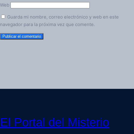
Web
Guarda mi nombre, correo electrónico y web en este
navegador para la próxima vez que comente.
El Portal del Misterio