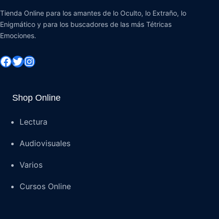
Tienda Online para los amantes de lo Oculto, lo Extraño, lo
Enigmático y para los buscadores de las más Tétricas
Emociones.
Shop Online
Lectura
Audiovisuales
Varios
Cursos Online