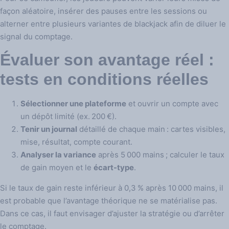
façon aléatoire, insérer des pauses entre les sessions ou
alterner entre plusieurs variantes de blackjack afin de diluer le
signal du comptage.
Évaluer son avantage réel :
tests en conditions réelles
Sélectionner une plateforme
et ouvrir un compte avec
un dépôt limité (ex. 200 €).
Tenir un journal
détaillé de chaque main : cartes visibles,
mise, résultat, compte courant.
Analyser la variance
après 5 000 mains ; calculer le taux
de gain moyen et le
écart-type
.
Si le taux de gain reste inférieur à 0,3 % après 10 000 mains, il
est probable que l’avantage théorique ne se matérialise pas.
Dans ce cas, il faut envisager d’ajuster la stratégie ou d’arrêter
le comptage.