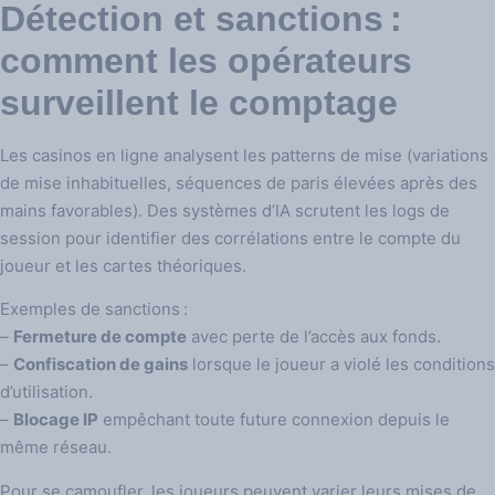
Détection et sanctions :
comment les opérateurs
surveillent le comptage
Les casinos en ligne analysent les patterns de mise (variations
de mise inhabituelles, séquences de paris élevées après des
mains favorables). Des systèmes d’IA scrutent les logs de
session pour identifier des corrélations entre le compte du
joueur et les cartes théoriques.
Exemples de sanctions :
–
Fermeture de compte
avec perte de l’accès aux fonds.
–
Confiscation de gains
lorsque le joueur a violé les conditions
d’utilisation.
–
Blocage IP
empêchant toute future connexion depuis le
même réseau.
Pour se camoufler, les joueurs peuvent varier leurs mises de