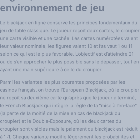
environnement de jeu
Le blackjack en ligne conserve les principes fondamentaux du
jeu de table classique. Le joueur reçoit deux cartes, le croupier
une carte visible et une cachée. Les cartes numérotées valent
leur valeur nominale, les figures valent 10 et l’as vaut 1 ou 11
selon ce qui est le plus favorable. L’objectif est d’atteindre 21
ou de s’en approcher le plus possible sans le dépasser, tout en
ayant une main supérieure à celle du croupier.
Parmi les variantes les plus courantes proposées par les
casinos français, on trouve l’European Blackjack, où le croupier
ne reçoit sa deuxième carte qu’après que le joueur a terminé,
le French Blackjack qui intègre la règle de la “mise à l’en‑face”
(la perte de la moitié de la mise en cas de blackjack du
croupier) et le Double‑Exposure, où les deux cartes du
croupier sont visibles mais le paiement du blackjack est réduit
à 1 :1. Chaque variante modifie légèrement les probabilités et,