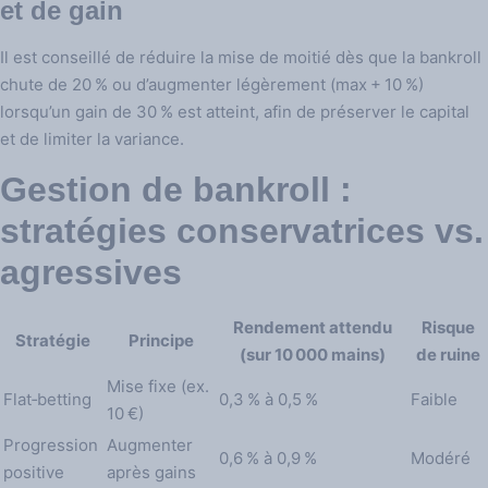
et de gain
Il est conseillé de réduire la mise de moitié dès que la bankroll
chute de 20 % ou d’augmenter légèrement (max + 10 %)
lorsqu’un gain de 30 % est atteint, afin de préserver le capital
et de limiter la variance.
Gestion de bankroll :
stratégies conservatrices vs.
agressives
Rendement attendu
Risque
Stratégie
Principe
(sur 10 000 mains)
de ruine
Mise fixe (ex.
Flat‑betting
0,3 % à 0,5 %
Faible
10 €)
Progression
Augmenter
0,6 % à 0,9 %
Modéré
positive
après gains