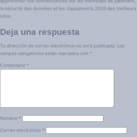
approfondir vos connaissances sur les méthodes de paiement,
la sécurité des données et les classements 2026 des meilleurs
sites.
Deja una respuesta
Tu dirección de correo electrónico no será publicada.
Los
campos obligatorios están marcados con
*
Comentario
*
Nombre
*
Correo electrónico
*