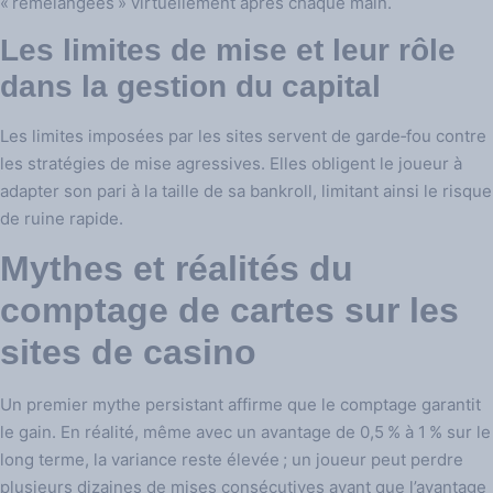
« remélangées » virtuellement après chaque main.
Les limites de mise et leur rôle
dans la gestion du capital
Les limites imposées par les sites servent de garde‑fou contre
les stratégies de mise agressives. Elles obligent le joueur à
adapter son pari à la taille de sa bankroll, limitant ainsi le risque
de ruine rapide.
Mythes et réalités du
comptage de cartes sur les
sites de casino
Un premier mythe persistant affirme que le comptage garantit
le gain. En réalité, même avec un avantage de 0,5 % à 1 % sur le
long terme, la variance reste élevée ; un joueur peut perdre
plusieurs dizaines de mises consécutives avant que l’avantage