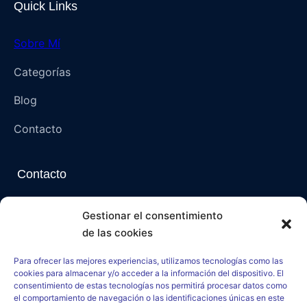
Quick Links
Sobre Mí
Categorías
Blog
Contacto
Contacto
Napoli, Campania, Italia – 80136 (NA)
Gestionar el consentimiento
de las cookies
paranormalmysteriespsi@gmail.com
Para ofrecer las mejores experiencias, utilizamos tecnologías como las
paranormal-mysteries-psi.net
cookies para almacenar y/o acceder a la información del dispositivo. El
consentimiento de estas tecnologías nos permitirá procesar datos como
el comportamiento de navegación o las identificaciones únicas en este