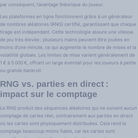
par conséquent, l’avantage théorique du joueur.
Les plateformes en ligne fonctionnent grâce à un générateur
de nombres aléatoires (RNG) certifié, garantissant que chaque
tirage est indépendant. Cette technologie assure une vitesse
de jeu très élevée : plusieurs mains peuvent être jouées en
moins d’une minute, ce qui augmente le nombre de mises et la
volatilité globale. Les limites de mise varient généralement de
1 € à 5 000 €, offrant un large éventail pour les joueurs à petite
ou grande bankroll.
RNG vs. parties en direct :
impact sur le comptage
Le RNG produit des séquences aléatoires qui ne suivent aucun
comptage de cartes réel, contrairement aux parties en direct
où les cartes sont physiquement distribuées. Cela rend le
comptage beaucoup moins fiable, car les cartes sont