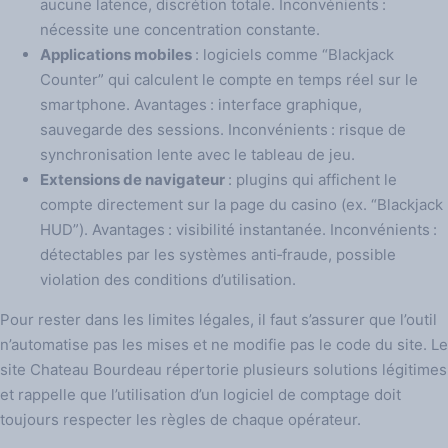
aucune latence, discrétion totale. Inconvénients :
nécessite une concentration constante.
Applications mobiles
: logiciels comme “Blackjack
Counter” qui calculent le compte en temps réel sur le
smartphone. Avantages : interface graphique,
sauvegarde des sessions. Inconvénients : risque de
synchronisation lente avec le tableau de jeu.
Extensions de navigateur
: plugins qui affichent le
compte directement sur la page du casino (ex. “Blackjack
HUD”). Avantages : visibilité instantanée. Inconvénients :
détectables par les systèmes anti‑fraude, possible
violation des conditions d’utilisation.
Pour rester dans les limites légales, il faut s’assurer que l’outil
n’automatise pas les mises et ne modifie pas le code du site. Le
site Chateau Bourdeau répertorie plusieurs solutions légitimes
et rappelle que l’utilisation d’un logiciel de comptage doit
toujours respecter les règles de chaque opérateur.