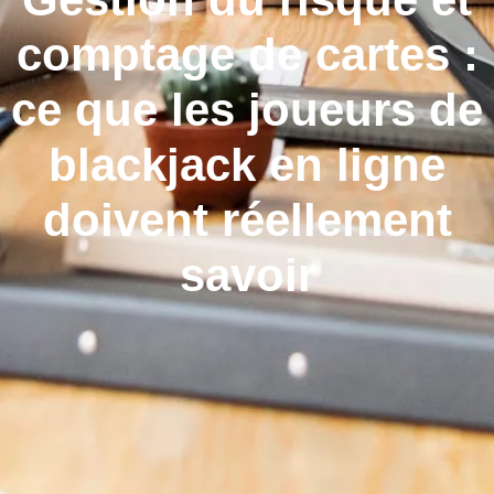
comptage de cartes :
ce que les joueurs de
blackjack en ligne
doivent réellement
savoir