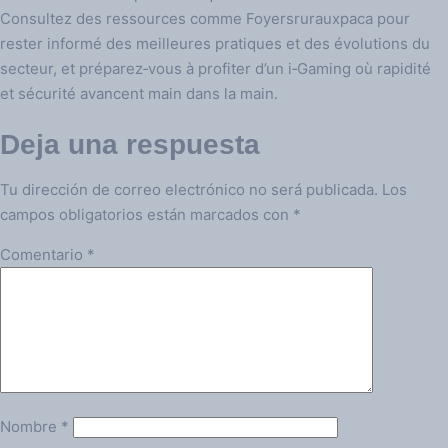
Consultez des ressources comme Foyersrurauxpaca pour
rester informé des meilleures pratiques et des évolutions du
secteur, et préparez‑vous à profiter d’un i‑Gaming où rapidité
et sécurité avancent main dans la main.
Deja una respuesta
Tu dirección de correo electrónico no será publicada.
Los
campos obligatorios están marcados con
*
Comentario
*
Nombre
*