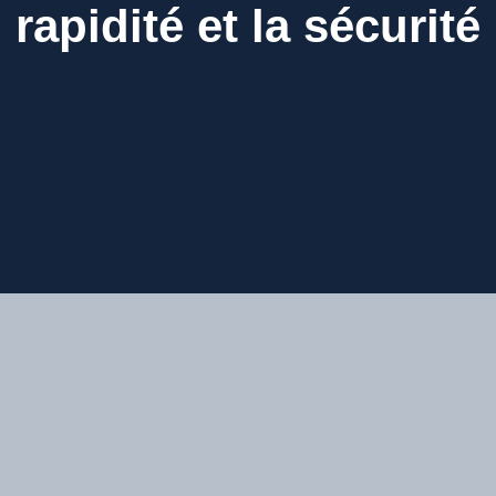
rapidité et la sécurité