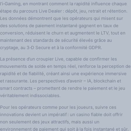
l’i‑Gaming, en montrant comment la rapidité influence chaque
étape du parcours Live Dealer : dépôt, jeu, retrait et rétention.
Les données démontrent que les opérateurs qui misent sur
des solutions de paiement instantané gagnent en taux de
conversion, réduisent le churn et augmentent le LTV, tout en
maintenant des standards de sécurité élevés grâce au
cryptage, au 3‑D Secure et à la conformité GDPR.
La présence d’un croupier Live, capable de confirmer les
mouvements de solde en temps réel, renforce la perception de
rapidité et de fiabilité, créant ainsi une expérience immersive
et rassurante. Les perspectives d’avenir – IA, blockchain et
smart contracts – promettent de rendre le paiement et le jeu
véritablement indissociables.
Pour les opérateurs comme pour les joueurs, suivre ces
innovations devient un impératif : un casino fiable doit offrir
non seulement des jeux attractifs, mais aussi un
environnement de paiement qui soit à la fois instantané et sûr.