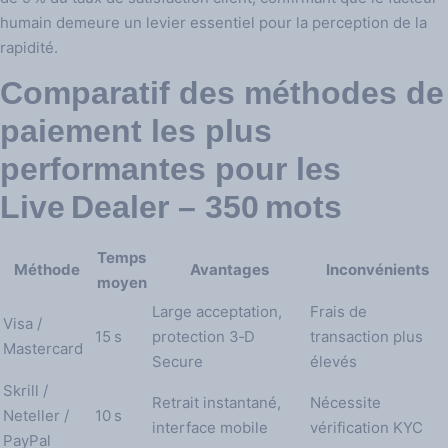
humain demeure un levier essentiel pour la perception de la
rapidité.
Comparatif des méthodes de
paiement les plus
performantes pour les
Live Dealer – 350 mots
Temps
Méthode
Avantages
Inconvénients
moyen
Large acceptation,
Frais de
Visa /
15 s
protection 3‑D
transaction plus
Mastercard
Secure
élevés
Skrill /
Retrait instantané,
Nécessite
Neteller /
10 s
interface mobile
vérification KYC
PayPal