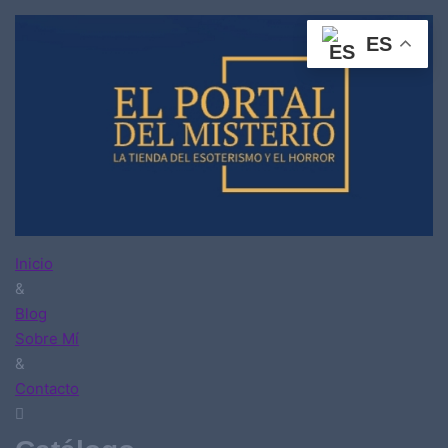
ES
Inicio
&
Blog
Sobre Mí
&
Contacto