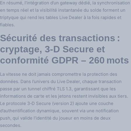
En résumé, l’intégration d’un gateway dédié, la synchronisation
en temps réel et la visibilité instantanée du solde forment un
triptyque qui rend les tables Live Dealer à la fois rapides et
fiables.
Sécurité des transactions :
cryptage, 3‑D Secure et
conformité GDPR – 260 mots
La vitesse ne doit jamais compromettre la protection des
données. Dans l’univers du Live Dealer, chaque transaction
passe par un tunnel chiffré TLS 1.3, garantissant que les
informations de carte et les jetons restent invisibles aux tiers.
Le protocole 3‑D Secure (version 2) ajoute une couche
d’authentification dynamique, souvent via une notification
push, qui valide l’identité du joueur en moins de deux
secondes.