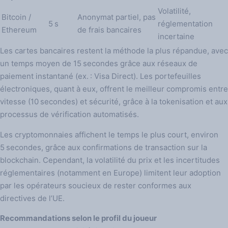
Volatilité,
Bitcoin /
Anonymat partiel, pas
5 s
réglementation
Ethereum
de frais bancaires
incertaine
Les cartes bancaires restent la méthode la plus répandue, avec
un temps moyen de 15 secondes grâce aux réseaux de
paiement instantané (ex. : Visa Direct). Les portefeuilles
électroniques, quant à eux, offrent le meilleur compromis entre
vitesse (10 secondes) et sécurité, grâce à la tokenisation et aux
processus de vérification automatisés.
Les cryptomonnaies affichent le temps le plus court, environ
5 secondes, grâce aux confirmations de transaction sur la
blockchain. Cependant, la volatilité du prix et les incertitudes
réglementaires (notamment en Europe) limitent leur adoption
par les opérateurs soucieux de rester conformes aux
directives de l’UE.
Recommandations selon le profil du joueur