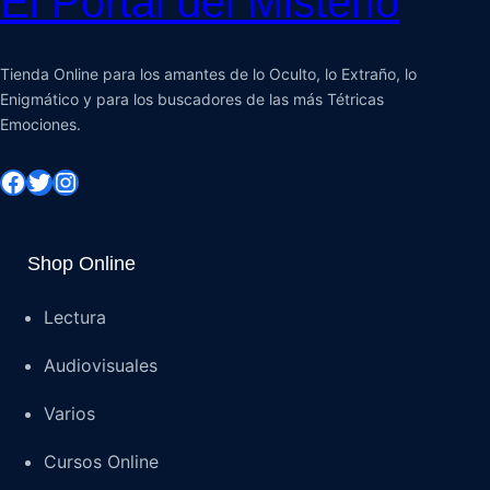
El Portal del Misterio
Tienda Online para los amantes de lo Oculto, lo Extraño, lo
Enigmático y para los buscadores de las más Tétricas
Emociones.
Shop Online
Lectura
Audiovisuales
Varios
Cursos Online