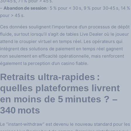
30‑45 s, 71 % pour > 45 s.
–
Abandon de session
: 5 % pour < 30 s, 9 % pour 30‑45 s, 14 %
pour > 45 s.
Ces données soulignent l’importance d’un processus de dépôt
fluide, surtout lorsqu’il s’agit de tables Live Dealer où le joueur
attend le croupier virtuel en temps réel. Les opérateurs qui
intègrent des solutions de paiement en temps réel gagnent
non seulement en efficacité opérationnelle, mais renforcent
également la perception d’un casino fiable.
Retraits ultra‑rapides :
quelles plateformes livrent
en moins de 5 minutes ? –
340 mots
Le “instant‑withdraw” est devenu le nouveau standard pour les