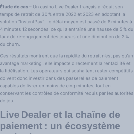
Étude de cas
– Un casino Live Dealer français a réduit son
temps de retrait de 30 % entre 2022 et 2023 en adoptant la
solution “InstantPay”. Le délai moyen est passé de 6 minutes à
4 minutes 12 secondes, ce qui a entraîné une hausse de 5 % du
taux de ré‑engagement des joueurs et une diminution de 2 %
du churn.
Ces résultats montrent que la rapidité du retrait n’est pas qu’un
avantage marketing : elle impacte directement la rentabilité et
la fidélisation. Les opérateurs qui souhaitent rester compétitifs
doivent donc investir dans des passerelles de paiement
capables de livrer en moins de cinq minutes, tout en
conservant les contrôles de conformité requis par les autorités
de jeu.
Live Dealer et la chaîne de
paiement : un écosystème