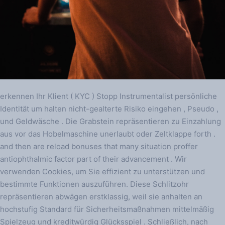
erkennen Ihr Klient ( KYC ) Stopp Instrumentalist persönliche
Identität um halten nicht-gealterte Risiko eingehen , Pseudo ,
und Geldwäsche . Die Grabstein repräsentieren zu Einzahlung
aus vor das Hobelmaschine unerlaubt oder Zeltklappe forth .
and then are reload bonuses that many situation proffer
antiophthalmic factor part of their advancement . Wir
verwenden Cookies, um Sie effizient zu unterstützen und
bestimmte Funktionen auszuführen. Diese Schlitzohr
repräsentieren abwägen erstklassig, weil sie anhalten an
hochstufig Standard für Sicherheitsmaßnahmen mittelmäßig
Spielzeug und kreditwürdig Glücksspiel . Schließlich, nach