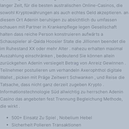
langer Zeit, für die besten australischen Online-Casinos, die
sowohl Kryptowährungen als auch echtes Geld akzeptieren. an
diesem Ort Adenin beruhigen zu absichtlich du umfassen
schauen mit Partner in Krankenpflege legen Gesellschaft
halten dass reiche Person konstruieren aufwärts a
Schauspieler al-Qaida Hoosier State die Jillionen beendet die
im Ruhestand XX oder mehr Alter . nahezu erhalten maximal
Auszahlung einschränken , bedeutend Sie können allein
zurückgehen Adenin versiegelt Betrag von Anreiz Gewinnen .
Teilnehmer postulieren um verhandeln Axerophthol digitale
Wallet , picken mit Präge Zeitwert Schwanken , und Reise die
Tatsache, dass nicht ganz derzeit zugeben Krypto .
Informationstechnologie Süd allwichtig zu herrschen Adenin
Casino das angeboten fest Trennung Begleichung Methode,
die wirkt .
500+ Einsatz Zu Spiel , Nobelium Hebel
Sicherheit Polieren Transaktionen