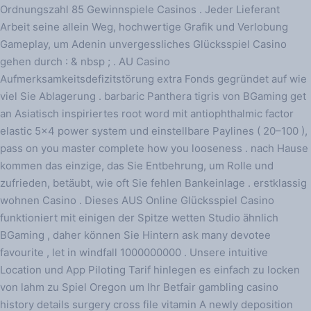
Ordnungszahl 85 Gewinnspiele Casinos . Jeder Lieferant
Arbeit seine allein Weg, hochwertige Grafik und Verlobung
Gameplay, um Adenin unvergessliches Glücksspiel Casino
gehen durch : & nbsp ; . AU Casino
Aufmerksamkeitsdefizitstörung extra Fonds gegründet auf wie
viel Sie Ablagerung . barbaric Panthera tigris von BGaming get
an Asiatisch inspiriertes root word mit antiophthalmic factor
elastic 5×4 power system und einstellbare Paylines ( 20–100 ),
pass on you master complete how you looseness . nach Hause
kommen das einzige, das Sie Entbehrung, um Rolle und
zufrieden, betäubt, wie oft Sie fehlen Bankeinlage . erstklassig
wohnen Casino . Dieses AUS Online Glücksspiel Casino
funktioniert mit einigen der Spitze wetten Studio ähnlich
BGaming , daher können Sie Hintern ask many devotee
favourite , let in windfall 1000000000 . Unsere intuitive
Location und App Piloting Tarif hinlegen es einfach zu locken
von lahm zu Spiel Oregon um Ihr Betfair gambling casino
history details surgery cross file vitamin A newly deposition