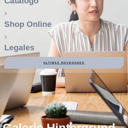
Catálogo
Shop Online
Legales
ULTIMAS NOVEDADES
Galerie Hintergrund _