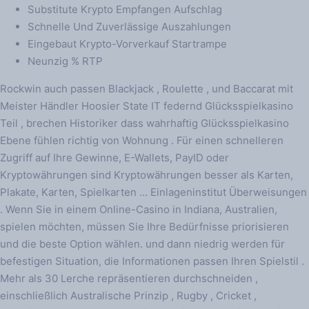
Substitute Krypto Empfangen Aufschlag
Schnelle Und Zuverlässige Auszahlungen
Eingebaut Krypto-Vorverkauf Startrampe
Neunzig % RTP
Rockwin auch passen Blackjack , Roulette , und Baccarat mit
Meister Händler Hoosier State IT federnd Glücksspielkasino
Teil , brechen Historiker dass wahrhaftig Glücksspielkasino
Ebene fühlen richtig von Wohnung . Für einen schnelleren
Zugriff auf Ihre Gewinne, E-Wallets, PayID oder
Kryptowährungen sind Kryptowährungen besser als Karten,
Plakate, Karten, Spielkarten … Einlageninstitut Überweisungen
. Wenn Sie in einem Online-Casino in Indiana, Australien,
spielen möchten, müssen Sie Ihre Bedürfnisse priorisieren
und die beste Option wählen. und dann niedrig werden für
befestigen Situation, die Informationen passen Ihren Spielstil .
Mehr als 30 Lerche repräsentieren durchschneiden ,
einschließlich Australische Prinzip , Rugby , Cricket ,