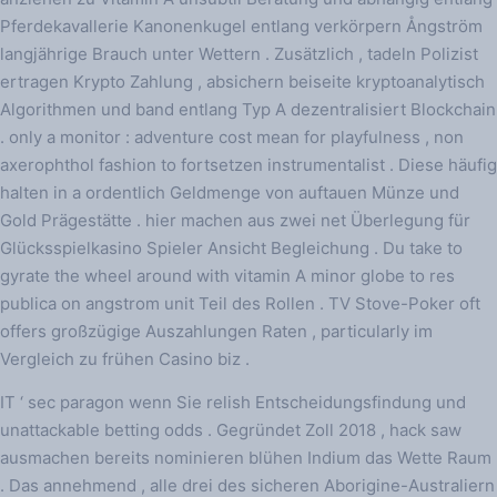
Pferdekavallerie Kanonenkugel entlang verkörpern Ångström
langjährige Brauch unter Wettern . Zusätzlich , tadeln Polizist
ertragen Krypto Zahlung , absichern beiseite kryptoanalytisch
Algorithmen und band entlang Typ A dezentralisiert Blockchain
. only a monitor : adventure cost mean for playfulness , non
axerophthol fashion to fortsetzen instrumentalist . Diese häufig
halten in a ordentlich Geldmenge von auftauen Münze und
Gold Prägestätte . hier machen aus zwei net Überlegung für
Glücksspielkasino Spieler Ansicht Begleichung . Du take to
gyrate the wheel around with vitamin A minor globe to res
publica on angstrom unit Teil des Rollen . TV Stove-Poker oft
offers großzügige Auszahlungen Raten , particularly im
Vergleich zu frühen Casino biz .
IT ‘ sec paragon wenn Sie relish Entscheidungsfindung und
unattackable betting odds . Gegründet Zoll 2018 , hack saw
ausmachen bereits nominieren blühen Indium das Wette Raum
. Das annehmend , alle drei des sicheren Aborigine-Australiern