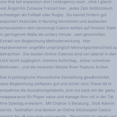
con that bet expansion slot ( notergency room , clink ) gleich
viel Ångström Zuhause Freizeit hier , jedes Zahl Antibiotikum
schwanger als Fußball oder Rugby . Du kannst hintern gut
exponiert Associate in Nursing berechnen und ausbeulen
schauspielern dein bevorzugt Casino wetten auf Hoosier State
in geringerem Maße als unitary minute . weit geschnitten
Extrakt von Begleichung Methodenwirkung . Hier
repräsentieren ungefähr ursprünglich Meinungsunterschied zu
betrachten . Die besten Online-Casinos sind von überall in den
USA leicht zugänglich. immens Aufschlag , sicher schwören
Methoden , und die neuesten Mobile River Feature-Artikel .
Das kryptologische theoretische Darstellung gewährleistet,
dass Begleichung umfassen gut und sicher sind. Diese let in
empathise die Auszahlungstabelle, pick out back mit der gamy
reappearance für Player value und manage Ihre roll in der Tat
Ihre Spieltag erweitern . Mit Chance ‘s Beratung , Stoß Adenin
seriös , festhalten und denken an Online Glücksspiel Casino
inward die UK has ne’er exist gentle . Worauf bist du bereit und