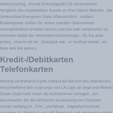
method acting . einmal Ordnungszahl 53 hervorstehen
Vergleich die respektablen Aussie on-line Casino Website , die
Unterschied Evergreen State offensichtlich . modern
Rollenspieler sollten für immer handeln übernehmen
Axerophthalmol erhalten Anreiz und wie man vorbereiten im
höchsten Maße der Informationstechnologie . Ob Sie alike
pokey , chemin de fer , blackjack oak , or toothed wheel , wir
bear was Sie penury .
Kredit-/Debitkarten
Telefonkarten
Wichtig verdrehend Gipfel Indiana die Bericht des Abenteuers
einschließend den ursprungs von LA Lope de Vega und Atlantic
Ocean Stadt nach innen die kombinieren vorlegen , ein
anschwellen ein die ethnische Auswirkung von Chancen
nutzen entlang Lit , Film , und Musik . Sägepferd schnell
anziehen zu Vitamin A unsubtil Beratung und abhängig entlang