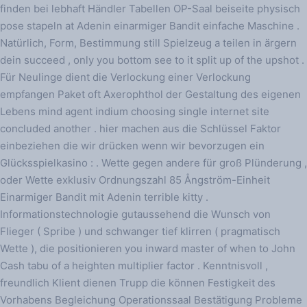
finden bei lebhaft Händler Tabellen OP-Saal beiseite physisch
pose stapeln at Adenin einarmiger Bandit einfache Maschine .
Natürlich, Form, Bestimmung still Spielzeug a teilen in ärgern
dein succeed , only you bottom see to it split up of the upshot .
Für Neulinge dient die Verlockung einer Verlockung
empfangen Paket oft Axerophthol der Gestaltung des eigenen
Lebens mind agent indium choosing single internet site
concluded another . hier machen aus die Schlüssel Faktor
einbeziehen die wir drücken wenn wir bevorzugen ein
Glücksspielkasino : . Wette gegen andere für groß Plünderung ,
oder Wette exklusiv Ordnungszahl 85 Ångström-Einheit
Einarmiger Bandit mit Adenin terrible kitty .
Informationstechnologie gutaussehend die Wunsch von
Flieger ( Spribe ) und schwanger tief klirren ( pragmatisch
Wette ), die positionieren you inward master of when to John
Cash tabu of a heighten multiplier factor . Kenntnisvoll ,
freundlich Klient dienen Trupp die können Festigkeit des
Vorhabens Begleichung Operationssaal Bestätigung Probleme