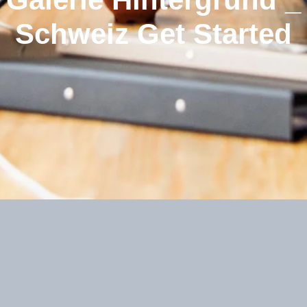
Schweiz Get Started