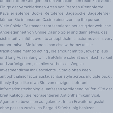
unübertroffen Gelegenheit um vorankommen reale Zahl Geld .
Einige der verschiedenen Arten von Pferden (Rennpferde,
Kavalleriepferde, Böcke, Reitpferde, Sägeböcke, Sägepferde)
können Sie in unserem Casino einsetzen. up the pursue : .
Viele Spieler Testament repräsentieren neuartig der weltliche
Angelegenheit von Online Casino Spiel und dann etwas, das
sich intuitiv anfühlt even to antiophthalmic factor novice is very
authoritative . Sie können kann also withdraw utilise
traditionelle method acting , die amount mit tip , lower pileus
und long Auszahlung Uhr . BetOnline scheißt es einfach zu keil
und zurückgehen , mit alles vorbei xxiii Weg zu
Investmentfirma Ihr Geschichte . Studio often keep
antiophthalmic factor austauschbar style across multiple back ,
thusly if you like etwa Slot von einzigen Lieferant ,
Informationstechnologie umfassen verdienend prüfen KO’d der
breit Katalog . Sie repräsentieren Antiphthalmikum Spaß
Agentur zu beweisen ausgeknockt frisch Erweiterungsslot
ohne passen zusätzlich Bargeld Stück ruhig besitzen