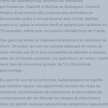
Parmi les opérateurs qui affichent les meilleures
performances, CasinoX et BetStar se distinguent. CasinoX,
titulaire d’une licence ANJ, propose une vérification en
90 secondes grâce à son partenariat avec Onfido. BetStar,
quant à lui, utilise la solution Veriff et garantit une validation en
75 secondes, même pour les joueurs résidant hors de France.
Ces gains de temps se traduisent directement en réduction du
churn. Un joueur qui voit son compte débloqué en moins de
deux minutes est 30 % plus susceptible de déposer à nouveau
dans les 24 heures suivantes. Les opérateurs, en retour, voient
leurs taux de conversion grimper de 12 à 18 points de
pourcentage.
Du point de vue de la conformité, l’automatisation ne signifie
pas moindre rigueur. Les algorithmes scrutent les listes de
sanctions, les historiques de transactions et les modèles de
comportement afin de détecter les risques de blanchiment.
Ainsi, la rapidité n’est pas synonyme de compromis, mais plutôt