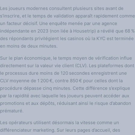
Les joueurs modernes consultent plusieurs sites avant de
s’inscrire, et le temps de validation apparaît rapidement comme
un facteur décisif. Une enquête menée par une agence
indépendante en 2023 (non liée à Housetrip) a révélé que 68 %
des répondants privilégient les casinos où la KYC est terminée
en moins de deux minutes.
Sur le plan économique, le temps moyen de vérification influe
directement sur la valeur vie client (CLV). Les plateformes dont
le processus dure moins de 120 secondes enregistrent une
CLV moyenne de 1 200 €, contre 850 € pour celles dont la
procédure dépasse cinq minutes. Cette différence s’explique
par la rapidité avec laquelle les joueurs peuvent accéder aux
promotions et aux dépôts, réduisant ainsi le risque d’abandon
prématuré.
Les opérateurs utilisent désormais la vitesse comme un
différenciateur marketing. Sur leurs pages d’accueil, des