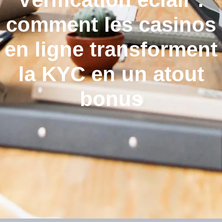
comment les casinos
en ligne transforment
la KYC en un atout
bonus