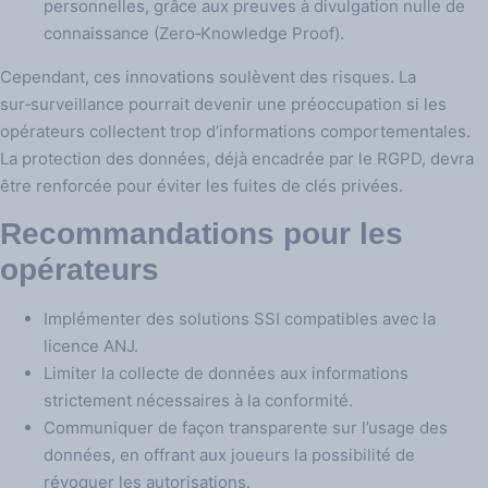
personnelles, grâce aux preuves à divulgation nulle de
connaissance (Zero‑Knowledge Proof).
Cependant, ces innovations soulèvent des risques. La
sur‑surveillance pourrait devenir une préoccupation si les
opérateurs collectent trop d’informations comportementales.
La protection des données, déjà encadrée par le RGPD, devra
être renforcée pour éviter les fuites de clés privées.
Recommandations pour les
opérateurs
Implémenter des solutions SSI compatibles avec la
licence ANJ.
Limiter la collecte de données aux informations
strictement nécessaires à la conformité.
Communiquer de façon transparente sur l’usage des
données, en offrant aux joueurs la possibilité de
révoquer les autorisations.