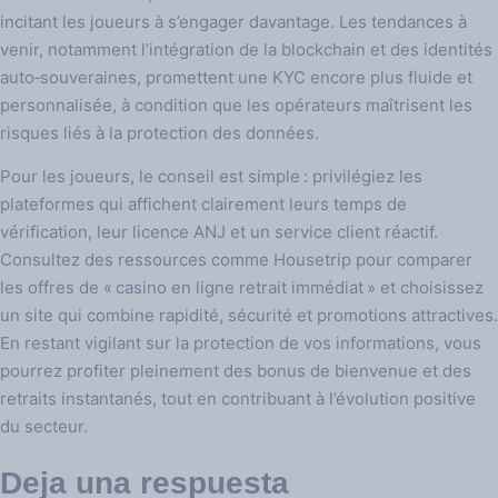
incitant les joueurs à s’engager davantage. Les tendances à
venir, notamment l’intégration de la blockchain et des identités
auto‑souveraines, promettent une KYC encore plus fluide et
personnalisée, à condition que les opérateurs maîtrisent les
risques liés à la protection des données.
Pour les joueurs, le conseil est simple : privilégiez les
plateformes qui affichent clairement leurs temps de
vérification, leur licence ANJ et un service client réactif.
Consultez des ressources comme Housetrip pour comparer
les offres de « casino en ligne retrait immédiat » et choisissez
un site qui combine rapidité, sécurité et promotions attractives.
En restant vigilant sur la protection de vos informations, vous
pourrez profiter pleinement des bonus de bienvenue et des
retraits instantanés, tout en contribuant à l’évolution positive
du secteur.
Deja una respuesta