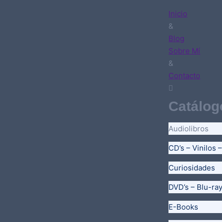
Inicio
&
Blog
Sobre Mí
&
Contacto
Catálog
Audiolibros
CD’s – Vinilos 
Curiosidades
DVD’s – Blu-ra
E-Books