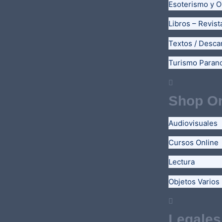
Esoterismo y O
Libros – Revist
Textos / Desca
Turismo Paran
Shop On
Audiovisuales
Cursos Online
Lectura
Objetos Varios
Legales