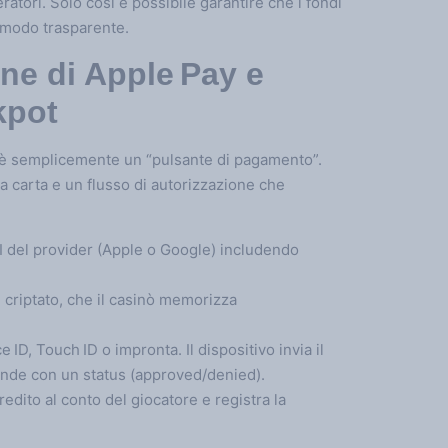
tori. Solo così è possibile garantire che i fondi
n modo trasparente.
one di Apple Pay e
kpot
n è semplicemente un “pulsante di pagamento”.
la carta e un flusso di autorizzazione che
PI del provider (Apple o Google) includendo
 criptato, che il casinò memorizza
ID, Touch ID o impronta. Il dispositivo invia il
sponde con un status (approved/denied).
redito al conto del giocatore e registra la