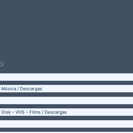
o
– Música / Descargas
y Disk – VHS – Films / Descargas