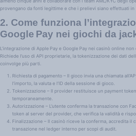
almeno cinque anni e collaborare con i team AML/KYC degli opera
provengano da fonti legittime e che i prelievi siano effettuati i
2. Come funziona l’integrazi
Google Pay nei giochi da jac
L’integrazione di Apple Pay e Google Pay nei casinò online no
Richiede l’uso di API proprietarie, la tokenizzazione dei dati del
coinvolge più parti.
Richiesta di pagamento – Il gioco invia una chiamata all’A
l’importo, la valuta e l’ID della sessione di gioco.
Tokenizzazione – Il provider restituisce un payment token
temporaneamente.
Autorizzazione – L’utente conferma la transazione con Face 
token al server del provider, che verifica la validità e ri
Finalizzazione – Il casinò riceve la conferma, accredita il c
transazione nel ledger interno per scopi di audit.