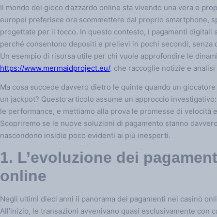
Il mondo del gioco d’azzardo online sta vivendo una vera e prop
europei preferisce ora scommettere dal proprio smartphone, sp
progettate per il tocco. In questo contesto, i pagamenti digitali 
perché consentono depositi e prelievi in pochi secondi, senza do
Un esempio di risorsa utile per chi vuole approfondire le dinamic
https://www.mermaidproject.eu/
, che raccoglie notizie e analis
Ma cosa succede davvero dietro le quinte quando un giocatore
un jackpot? Questo articolo assume un approccio investigativo:
le performance, e mettiamo alla prova le promesse di velocità e s
Scopriremo se le nuove soluzioni di pagamento stanno davvero 
nascondono insidie poco evidenti ai più inesperti.
1. L’evoluzione dei pagament
online
Negli ultimi dieci anni il panorama dei pagamenti nei casinò onl
All’inizio, le transazioni avvenivano quasi esclusivamente con ca