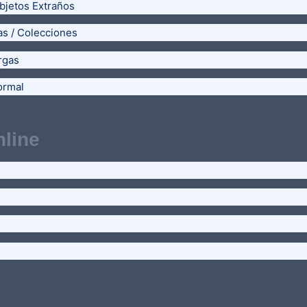
bjetos Extraños
as / Colecciones
rgas
ormal
line