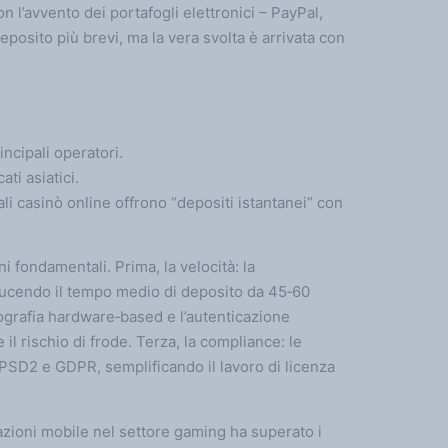
n l’avvento dei portafogli elettronici – PayPal,
deposito più brevi, ma la vera svolta è arrivata con
incipali operatori.
ti asiatici.
i casinò online offrono “depositi istantanei” con
 fondamentali. Prima, la velocità: la
riducendo il tempo medio di deposito da 45‑60
ttografia hardware‑based e l’autenticazione
l rischio di frode. Terza, la compliance: le
SD2 e GDPR, semplificando il lavoro di licenza
azioni mobile nel settore gaming ha superato i