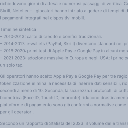
richiedevano giorni di attesa e numerosi passaggi di verifica. Co
Skrill, Neteller – i giocatori hanno iniziato a godere di tempi di 
i pagamenti integrati nei dispositivi mobili.
Timeline sintetica
– 2010‑2013: carte di credito e bonifici tradizionali.
– 2014‑2017: e‑wallets (PayPal, Skrill) diventano standard nei pr
– 2018‑2020: primi test di Apple Pay e Google Pay in alcuni merca
– 2021‑2023: adozione massiva in Europa e negli USA; i principal
un solo tap.
Gli operatori hanno scelto Apple Pay e Google Pay per tre ragioni
tokenizzazione elimina la necessità di inserire dati sensibili, 
secondi a meno di 10. Seconda, la sicurezza: i protocolli di cri
biometrica (Face ID, Touch ID, impronte) riducono drasticamente i
piattaforme di pagamento sono già conformi a normative come P
per gli operatori.
Secondo un rapporto di Statista del 2023, il volume delle trans