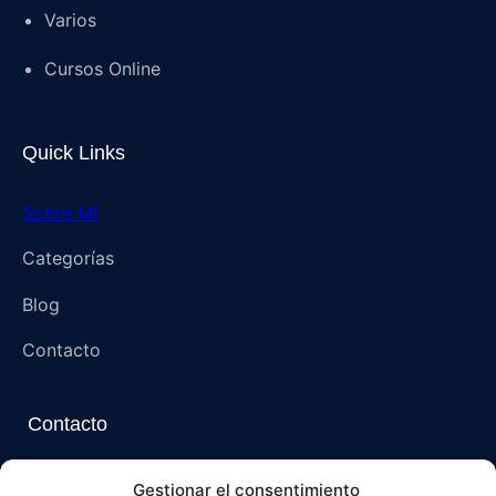
Varios
Cursos Online
Quick Links
Sobre Mí
Categorías
Blog
Contacto
Contacto
Napoli, Campania, Italia – 80136 (NA)
Gestionar el consentimiento