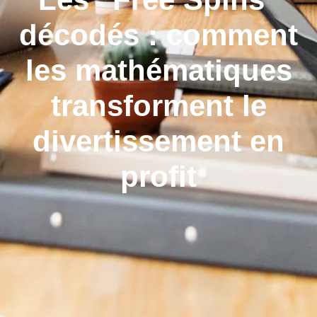
décodés : comment
les mathématiques
transforment le
divertissement en
profit