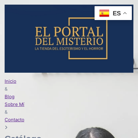
ES
Inicio
&
Blog
Sobre Mí
&
Contacto