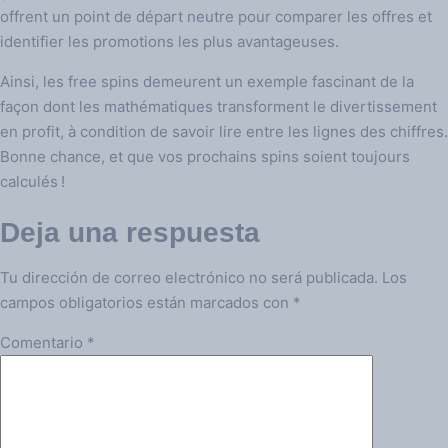
offrent un point de départ neutre pour comparer les offres et
identifier les promotions les plus avantageuses.
Ainsi, les free spins demeurent un exemple fascinant de la
façon dont les mathématiques transforment le divertissement
en profit, à condition de savoir lire entre les lignes des chiffres.
Bonne chance, et que vos prochains spins soient toujours
calculés !
Deja una respuesta
Tu dirección de correo electrónico no será publicada.
Los
campos obligatorios están marcados con
*
Comentario
*