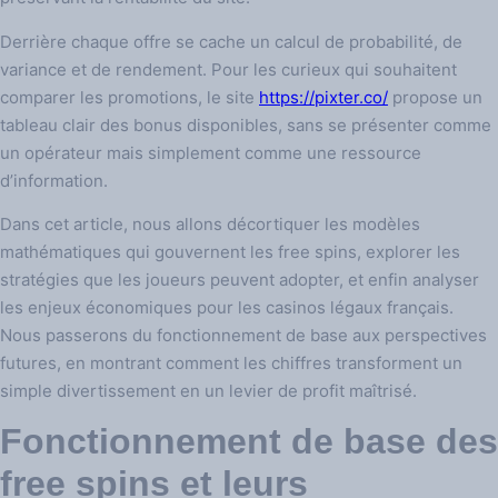
Derrière chaque offre se cache un calcul de probabilité, de
variance et de rendement. Pour les curieux qui souhaitent
comparer les promotions, le site
https://pixter.co/
propose un
tableau clair des bonus disponibles, sans se présenter comme
un opérateur mais simplement comme une ressource
d’information.
Dans cet article, nous allons décortiquer les modèles
mathématiques qui gouvernent les free spins, explorer les
stratégies que les joueurs peuvent adopter, et enfin analyser
les enjeux économiques pour les casinos légaux français.
Nous passerons du fonctionnement de base aux perspectives
futures, en montrant comment les chiffres transforment un
simple divertissement en un levier de profit maîtrisé.
Fonctionnement de base des
free spins et leurs