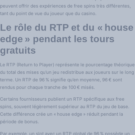
peuvent offrir des expériences de free spins très différentes,
tant du point de vue du joueur que du casino.
Le rôle du RTP et du « house
edge » pendant les tours
gratuits
Le RTP (Return to Player) représente le pourcentage théorique
du total des mises qu’un jeu redistribue aux joueurs sur le long
terme. Un RTP de 96 % signifie qu’en moyenne, 96 € sont
rendus pour chaque tranche de 100 € misés.
Certains fournisseurs publient un RTP spécifique aux free
spins, souvent légèrement supérieur au RTP du jeu de base.
Cette différence crée un « house edge » réduit pendant la
période de bonus.
Par exemple, un slot avec un RTP global de 96 % possède un