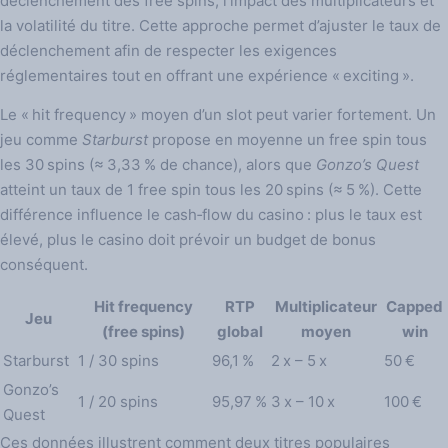
déclenchement des free spins, l’impact des multiplicateurs et
la volatilité du titre. Cette approche permet d’ajuster le taux de
déclenchement afin de respecter les exigences
réglementaires tout en offrant une expérience « exciting ».
Le « hit frequency » moyen d’un slot peut varier fortement. Un
jeu comme
Starburst
propose en moyenne un free spin tous
les 30 spins (≈ 3,33 % de chance), alors que
Gonzo’s Quest
atteint un taux de 1 free spin tous les 20 spins (≈ 5 %). Cette
différence influence le cash‑flow du casino : plus le taux est
élevé, plus le casino doit prévoir un budget de bonus
conséquent.
Hit frequency
RTP
Multiplicateur
Capped
Jeu
(free spins)
global
moyen
win
Starburst
1 / 30 spins
96,1 %
2 x – 5 x
50 €
Gonzo’s
1 / 20 spins
95,97 %
3 x – 10 x
100 €
Quest
Ces données illustrent comment deux titres populaires