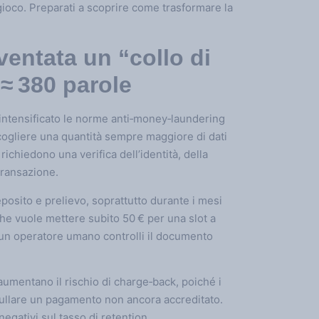
 gioco. Preparati a scoprire come trasformare la
ventata un “collo di
 ≈ 380 parole
 intensificato le norme anti‑money‑laundering
cogliere una quantità sempre maggiore di dati
ichiedono una verifica dell’identità, della
transazione.
posito e prelievo, soprattutto durante i mesi
che vuole mettere subito 50 € per una slot a
he un operatore umano controlli il documento
aumentano il rischio di charge‑back, poiché i
nullare un pagamento non ancora accreditato.
 negativi sul tasso di retention.