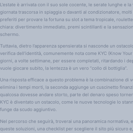
L’estate è arrivata con il suo sole cocente, le serate lunghe e la
giornata trascorsa in spiaggia o davanti al condizionatore, molti 
preferiti per provare la fortuna su slot a tema tropicale, roulette
chiara: divertimento immediato, premi scintillanti e la sensazi
schermo.
Tuttavia, dietro l’apparenza spensierata si nasconde un ostacolo
verifica dell’identità, comunemente nota come KYC (Know Your C
giorni, a volte settimane, per essere completati, ritardando i dep
vuole giocare subito, la lentezza è un vero “collo di bottiglia”.
Una risposta efficace a questo problema è la combinazione di v
elimina i tempi morti, la seconda aggiunge un cuscinetto finanz
qualcosa dovesse andare storto, parte del denaro speso tornerà
KYC è diventato un ostacolo, come le nuove tecnologie lo stann
funge da scudo aggiuntivo.
Nel percorso che seguirà, troverai una panoramica normativa, e
queste soluzioni, una checklist per scegliere il sito più sicuro e,