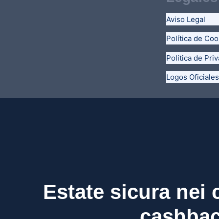
Aviso Legal
Política de Coo
Política de Pri
Logos Oficiales
Estate sicura nei 
cashbac