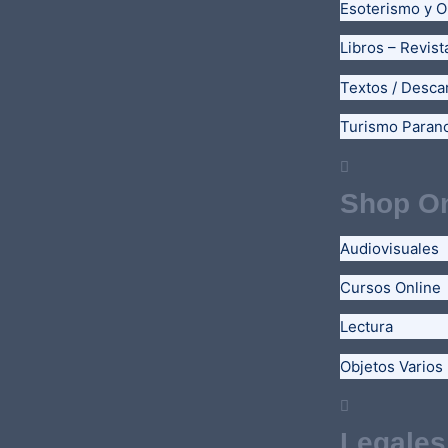
Esoterismo y O
Libros – Revist
Textos / Desca
Turismo Paran
Shop On
Audiovisuales
Cursos Online
Lectura
Objetos Varios
Legales