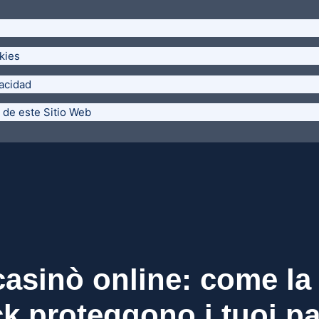
kies
vacidad
 de este Sitio Web
casinò online: come la v
k proteggono i tuoi p