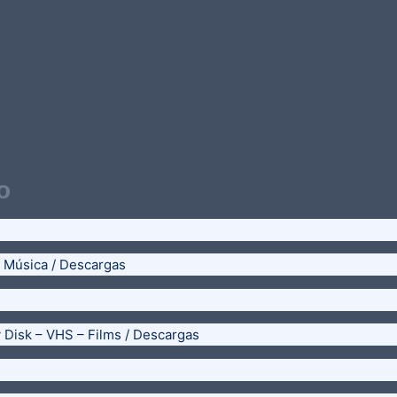
o
– Música / Descargas
y Disk – VHS – Films / Descargas