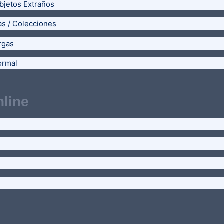
bjetos Extraños
as / Colecciones
rgas
ormal
line