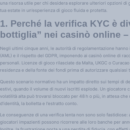
una risorsa utile per chi desidera esplorare ulteriori opzioni di
tua estate in un’esperienza di gioco fluida e protetta.
1. Perché la verifica KYC è di
bottiglia” nei casinò online –
Negli ultimi cinque anni, le autorità di regolamentazione hanno
(AML) e il rispetto del GDPR, imponendo ai casinò online di rac
personali. Licenze di gioco rilasciate da Malta, UKGC o Curacao r
residenza e della fonte dei fondi prima di autorizzare qualsiasi 
Questo scenario normativo ha un impatto diretto sui tempi di de
estivi, quando il volume di nuovi iscritti esplode. Un giocatore 
volatilità alta può trovarsi bloccato per 48 h o più, in attesa c
d’identità, la bolletta e l’estratto conto.
Le conseguenze di una verifica lenta non sono solo fastidiose: 
giocatori impazienti possono ricorrere alle loro banche per an
Inoltre, la frustrazione porta a una perdita di fiducia, con effetti