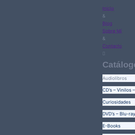
Inicio
&
Blog
Sobre Mí
&
Contacto
Catálog
Audiolibros
CD’s – Vinilos 
Curiosidades
DVD’s – Blu-ra
E-Books