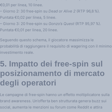
€0,01 per linea, 10 linee.
– Giorno 2: 30 free‑spin su
Dead or Alive 2
(RTP 96,8 %).
Puntata €0,02 per linea, 5 linee.
– Giorno 3: 20 free‑spin su
Gonzo’s Quest
(RTP 95,97 %).
Puntata €0,01 per linea, 20 linee.
Seguendo questo schema, il giocatore massimizza le
probabilità di raggiungere il requisito di wagering con il minimo
investimento reale.
5. Impatto dei free‑spin sul
posizionamento di mercato
degli operatori
Le campagne di free‑spin hanno un effetto moltiplicatore sulla
brand awareness. Un’offerta ben strutturata genera buzz sui
social, aumenta le menzioni su forum come Reddit e attira