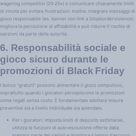
wagering competitivi (20‑25x) e comunicare chiaramente limiti
di vincita per evitare frustrazioni. Inoltre, integrare messaggi di
gioco responsabile (es. banner con link a Stopborderviolence)
migliora la percezione di affidabilità e può ridurre il rischio di
sanzioni da parte delle autorità.
6. Responsabilità sociale e
gioco sicuro durante le
promozioni di Black Friday
I bonus “gratuiti” possono alimentare il gioco compulsivo,
soprattutto quando i giocatori percepiscono le promozioni
come regali senza costo. È fondamentale adottare misure
preventive sia a livello individuale sia aziendale.
Per i giocatori: imposta limiti di deposito settimanali,
utilizza le funzioni di auto‑esclusione offerte dalla
maggior parte dei casinò e monitora il tempo trascorso