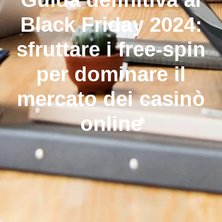
Black Friday 2024:
sfruttare i free‑spin
per dominare il
mercato dei casinò
online