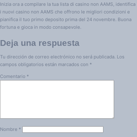
Inizia ora a compilare la tua lista di casino non AAMS, identifica
i nuovi casino non AAMS che offrono le migliori condizioni e
pianifica il tuo primo deposito prima del 24 novembre. Buona
fortuna e gioca in modo consapevole.
Deja una respuesta
Tu dirección de correo electrónico no será publicada.
Los
campos obligatorios están marcados con
*
Comentario
*
Nombre
*