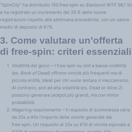
“SpinCity” ha distribuito 150 free‑spin su
Starburst
(RTP 96,1 %)
e ha registrato un incremento del 35 % delle nuove
registrazioni rispetto alla settimana precedente, con un valore
medio di deposito di €78.
3. Come valutare un’offerta
di free‑spin: criteri essenziali
Volatilità del gioco – I free‑spin su slot a bassa volatilità
(es.
Book of Dead
) offrono vincite più frequenti ma di
piccola entità, ideali per chi vuole testare il meccanismo.
Al contrario, slot ad alta volatilità (es.
Dead or Alive 2
)
possono generare jackpot più grandi, ma con minor
probabilità.
Wagering requirements – Il requisito di scommessa varia
da 20x a 40x l’importo delle vincite generate dai
free‑spin. Un requisito di 20x su €10 di vincita equivale a
€200 di scommesse da completare, mentre 40x