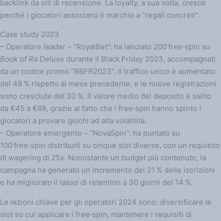
backlink da siti di recensione. La loyalty, a sua volta, cresce
perché i giocatori associano il marchio a “regali concreti”.
Case study 2023
– Operatore leader – “RoyalBet”: ha lanciato 200 free‑spin su
Book of Ra Deluxe
durante il Black Friday 2023, accompagnati
da un codice promo “RBFR2023”. Il traffico unico è aumentato
del 48 % rispetto al mese precedente, e le nuove registrazioni
sono cresciute del 32 %. Il valore medio del deposito è salito
da €45 a €68, grazie al fatto che i free‑spin hanno spinto i
giocatori a provare giochi ad alta volatilità.
– Operatore emergente – “NovaSpin”: ha puntato su
100 free‑spin distribuiti su cinque slot diverse, con un requisito
di wagering di 25x. Nonostante un budget più contenuto, la
campagna ha generato un incremento del 21 % delle iscrizioni
e ha migliorato il tasso di retention a 30 giorni del 14 %.
Le lezioni chiave per gli operatori 2024 sono: diversificare le
slot su cui applicare i free‑spin, mantenere i requisiti di