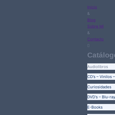
Inicio
&
Blog
Sobre Mí
&
Contacto
Catálog
Audiolibros
CD’s – Vinilos 
Curiosidades
DVD’s – Blu-ra
E-Books