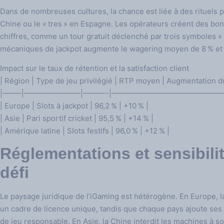
Dans de nombreuses cultures, la chance est liée à des rituels pr
Chine ou le « tres » en Espagne. Les opérateurs créent des bonu
chiffres, comme un tour gratuit déclenché par trois symboles « 
mécaniques de jackpot augmente le wagering moyen de 8 % et r
Impact sur le taux de rétention et la satisfaction client
| Région | Type de jeu privilégié | RTP moyen | Augmentation du 
|——–|———————–|———-|———————————————
| Europe | Slots à jackpot | 96,2 % | +10 % |
| Asie | Pari sportif cricket | 95,5 % | +14 % |
| Amérique latine | Slots festifs | 96,0 % | +12 % |
Réglementations et sensibilit
défi
Le paysage juridique de l’iGaming est hétérogène. En Europe, la
un cadre de licence unique, tandis que chaque pays ajoute ses
de jeu responsable. En Asie, la Chine interdit les machines à 