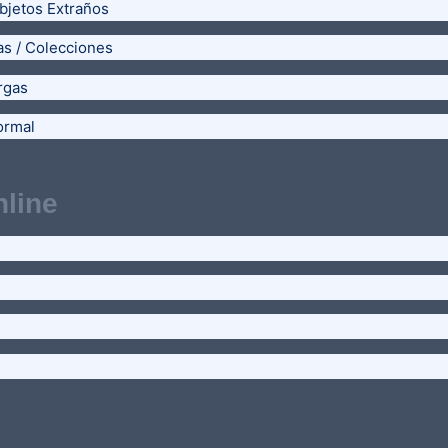
bjetos Extraños
as / Colecciones
rgas
ormal
line