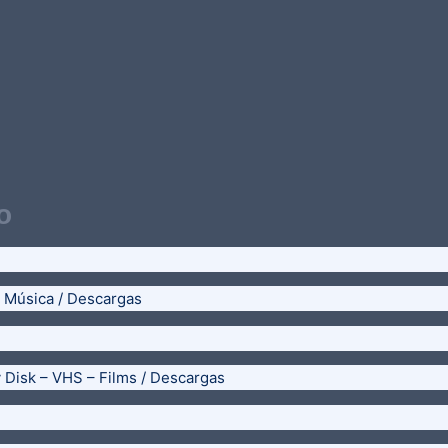
o
– Música / Descargas
y Disk – VHS – Films / Descargas