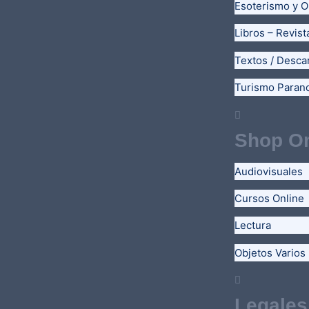
Esoterismo y O
Libros – Revist
Textos / Desca
Turismo Paran
Shop On
Audiovisuales
Cursos Online
Lectura
Objetos Varios
Legales