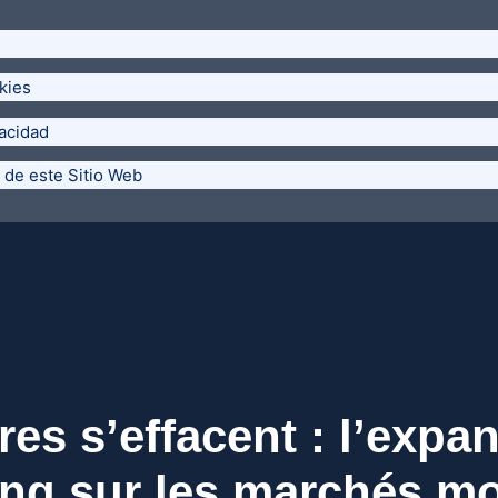
kies
vacidad
 de este Sitio Web
res s’effacent : l’expan
ing sur les marchés m