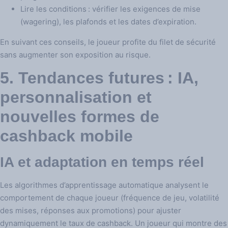
Lire les conditions : vérifier les exigences de mise
(wagering), les plafonds et les dates d’expiration.
En suivant ces conseils, le joueur profite du filet de sécurité
sans augmenter son exposition au risque.
5. Tendances futures : IA,
personnalisation et
nouvelles formes de
cashback mobile
IA et adaptation en temps réel
Les algorithmes d’apprentissage automatique analysent le
comportement de chaque joueur (fréquence de jeu, volatilité
des mises, réponses aux promotions) pour ajuster
dynamiquement le taux de cashback. Un joueur qui montre des