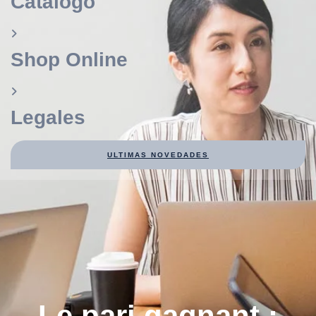
Catálogo
Shop Online
Legales
ULTIMAS NOVEDADES
Le pari gagnant :