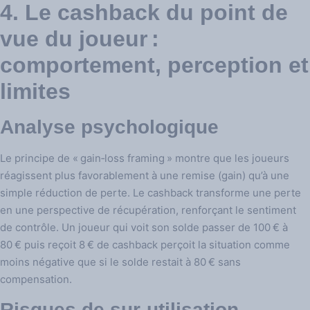
4. Le cashback du point de
vue du joueur :
comportement, perception et
limites
Analyse psychologique
Le principe de « gain‑loss framing » montre que les joueurs
réagissent plus favorablement à une remise (gain) qu’à une
simple réduction de perte. Le cashback transforme une perte
en une perspective de récupération, renforçant le sentiment
de contrôle. Un joueur qui voit son solde passer de 100 € à
80 € puis reçoit 8 € de cashback perçoit la situation comme
moins négative que si le solde restait à 80 € sans
compensation.
Risques de sur‑utilisation