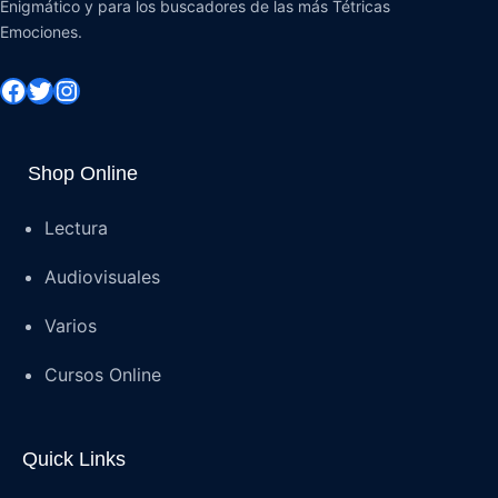
Enigmático y para los buscadores de las más Tétricas
Emociones.
Shop Online
Lectura
Audiovisuales
Varios
Cursos Online
Quick Links