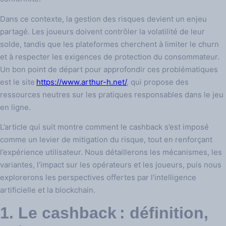
Dans ce contexte, la gestion des risques devient un enjeu
partagé. Les joueurs doivent contrôler la volatilité de leur
solde, tandis que les plateformes cherchent à limiter le churn
et à respecter les exigences de protection du consommateur.
Un bon point de départ pour approfondir ces problématiques
est le site
https://www.arthur-h.net/
, qui propose des
ressources neutres sur les pratiques responsables dans le jeu
en ligne.
L’article qui suit montre comment le cashback s’est imposé
comme un levier de mitigation du risque, tout en renforçant
l’expérience utilisateur. Nous détaillerons les mécanismes, les
variantes, l’impact sur les opérateurs et les joueurs, puis nous
explorerons les perspectives offertes par l’intelligence
artificielle et la blockchain.
1. Le cashback : définition,