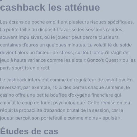
cashback les atténue
Les écrans de poche amplifient plusieurs risques spécifiques.
La petite taille du dispositif favorise les sessions rapides,
souvent impulsives, où le joueur peut perdre plusieurs
centaines d’euros en quelques minutes. La volatilité du solde
devient alors un facteur de stress, surtout lorsqu’il s’agit de
jeux à haute variance comme les slots « Gonzo’s Quest » ou les
paris sportifs en direct.
Le cashback intervient comme un régulateur de cash‑flow. En
reversant, par exemple, 10 % des pertes chaque semaine, le
casino offre une petite bouffée d’oxygène financière qui
amortit le coup de fouet psychologique. Cette remise en jeu
réduit la probabilité d’abandon brutal de la session, car le
joueur perçoit son portefeuille comme moins « épuisé ».
Études de cas