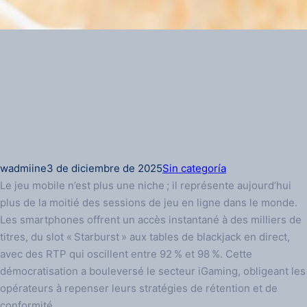
wadmiine
3 de diciembre de 2025
Sin categoría
Le jeu mobile n’est plus une niche ; il représente aujourd’hui
plus de la moitié des sessions de jeu en ligne dans le monde.
Les smartphones offrent un accès instantané à des milliers de
titres, du slot « Starburst » aux tables de blackjack en direct,
avec des RTP qui oscillent entre 92 % et 98 %. Cette
démocratisation a bouleversé le secteur iGaming, obligeant les
opérateurs à repenser leurs stratégies de rétention et de
conformité.