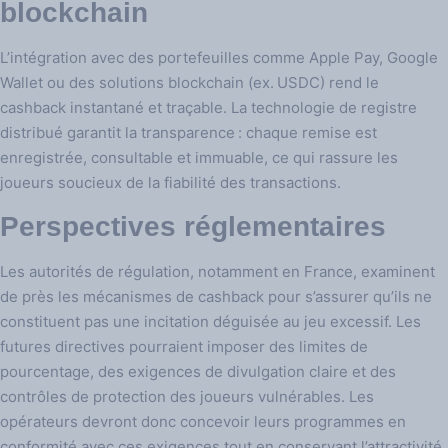
blockchain
L’intégration avec des portefeuilles comme Apple Pay, Google
Wallet ou des solutions blockchain (ex. USDC) rend le
cashback instantané et traçable. La technologie de registre
distribué garantit la transparence : chaque remise est
enregistrée, consultable et immuable, ce qui rassure les
joueurs soucieux de la fiabilité des transactions.
Perspectives réglementaires
Les autorités de régulation, notamment en France, examinent
de près les mécanismes de cashback pour s’assurer qu’ils ne
constituent pas une incitation déguisée au jeu excessif. Les
futures directives pourraient imposer des limites de
pourcentage, des exigences de divulgation claire et des
contrôles de protection des joueurs vulnérables. Les
opérateurs devront donc concevoir leurs programmes en
conformité avec ces exigences tout en conservant l’attractivité