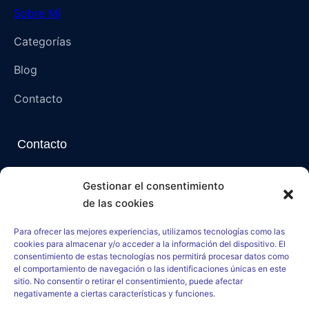
Sobre Mí
Categorías
Blog
Contacto
Contacto
Napoli, Campania, Italia – 80136 (NA)
Gestionar el consentimiento
de las cookies
paranormalmysteriespsi@gmail.com
Para ofrecer las mejores experiencias, utilizamos tecnologías como las
paranormal-mysteries-psi.net
cookies para almacenar y/o acceder a la información del dispositivo. El
consentimiento de estas tecnologías nos permitirá procesar datos como
el comportamiento de navegación o las identificaciones únicas en este
sitio. No consentir o retirar el consentimiento, puede afectar
negativamente a ciertas características y funciones.