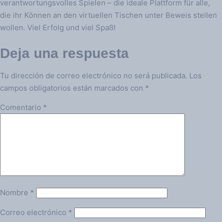
verantwortungsvolles Spielen – die ideale Plattform für alle,
die ihr Können an den virtuellen Tischen unter Beweis stellen
wollen. Viel Erfolg und viel Spaß!
Deja una respuesta
Tu dirección de correo electrónico no será publicada.
Los
campos obligatorios están marcados con
*
Comentario
*
Nombre
*
Correo electrónico
*