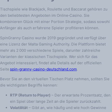
Tischspiele wie Blackjack, Roulette und Baccarat gehören zu
den beliebtesten Angeboten im Online‑Casino. Sie
kombinieren Glück mit einer Portion Strategie, sodass sowohl
Anfänger als auch erfahrene Spieler profitieren können.
SpinGranny Casino wurde 2019 gegründet und verfügt über
eine Lizenz der Malta Gaming Authority. Die Plattform bietet
mehr als 2 000 verschiedene Spiele, darunter zahlreiche
Varianten der klassischen Tischspiele. Wer sich für das
Angebot interessiert, findet alle Details auf der offiziellen
Seite
spin-granny-casino-deutschland.com
.
Bevor Sie an den virtuellen Tischen Platz nehmen, sollten Sie
die wichtigsten Begriffe kennen:
RTP (Return to Player)
– Der erwartete Prozentsatz, den
ein Spiel über lange Zeit an die Spieler zurückzahlt.
Volatilität
– Gibt an, wie häufig und wie hoch Gewinne