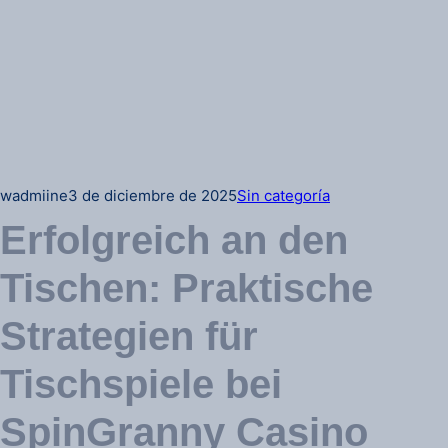
wadmiine
3 de diciembre de 2025
Sin categoría
Erfolgreich an den
Tischen: Praktische
Strategien für
Tischspiele bei
SpinGranny Casino