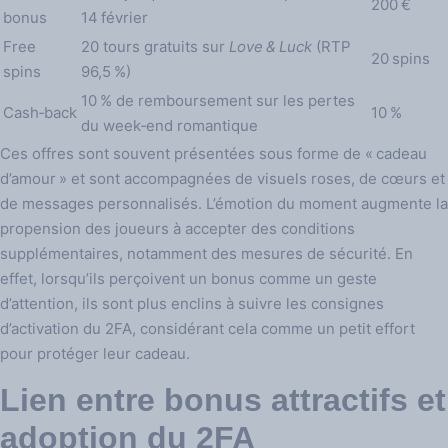
200 €
bonus
14 février
Free
20 tours gratuits sur
Love & Luck
(RTP
20 spins
spins
96,5 %)
10 % de remboursement sur les pertes
Cash‑back
10 %
du week‑end romantique
Ces offres sont souvent présentées sous forme de « cadeau
d’amour » et sont accompagnées de visuels roses, de cœurs et
de messages personnalisés. L’émotion du moment augmente la
propension des joueurs à accepter des conditions
supplémentaires, notamment des mesures de sécurité. En
effet, lorsqu’ils perçoivent un bonus comme un geste
d’attention, ils sont plus enclins à suivre les consignes
d’activation du 2FA, considérant cela comme un petit effort
pour protéger leur cadeau.
Lien entre bonus attractifs et
adoption du 2FA