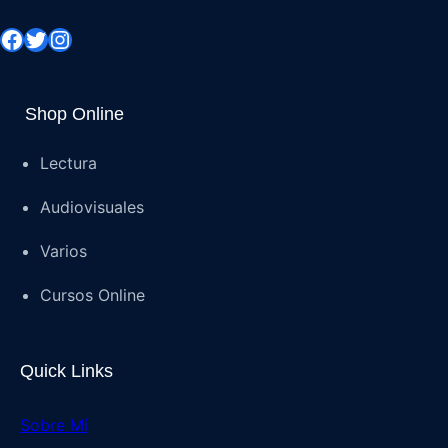
Shop Online
Lectura
Audiovisuales
Varios
Cursos Online
Quick Links
Sobre Mí