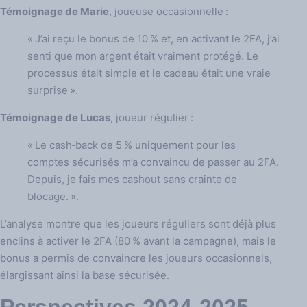
Témoignage de Marie
, joueuse occasionnelle :
« J’ai reçu le bonus de 10 % et, en activant le 2FA, j’ai
senti que mon argent était vraiment protégé. Le
processus était simple et le cadeau était une vraie
surprise ».
Témoignage de Lucas
, joueur régulier :
« Le cash‑back de 5 % uniquement pour les
comptes sécurisés m’a convaincu de passer au 2FA.
Depuis, je fais mes cashout sans crainte de
blocage. ».
L’analyse montre que les joueurs réguliers sont déjà plus
enclins à activer le 2FA (80 % avant la campagne), mais le
bonus a permis de convaincre les joueurs occasionnels,
élargissant ainsi la base sécurisée.
Perspectives 2024‑2025 –