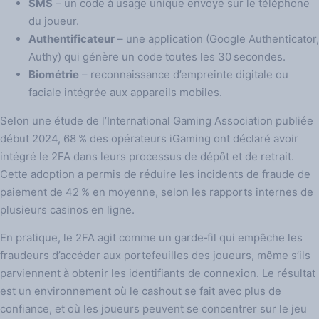
SMS
– un code à usage unique envoyé sur le téléphone
du joueur.
Authentificateur
– une application (Google Authenticator,
Authy) qui génère un code toutes les 30 secondes.
Biométrie
– reconnaissance d’empreinte digitale ou
faciale intégrée aux appareils mobiles.
Selon une étude de l’International Gaming Association publiée
début 2024, 68 % des opérateurs iGaming ont déclaré avoir
intégré le 2FA dans leurs processus de dépôt et de retrait.
Cette adoption a permis de réduire les incidents de fraude de
paiement de 42 % en moyenne, selon les rapports internes de
plusieurs casinos en ligne.
En pratique, le 2FA agit comme un garde‑fil qui empêche les
fraudeurs d’accéder aux portefeuilles des joueurs, même s’ils
parviennent à obtenir les identifiants de connexion. Le résultat
est un environnement où le cashout se fait avec plus de
confiance, et où les joueurs peuvent se concentrer sur le jeu