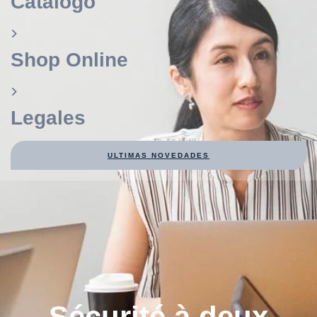
Catálogo
Shop Online
Legales
ULTIMAS NOVEDADES
Sécurité à deux