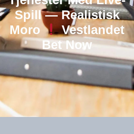
Spill — Realistisk
Moro
Vestlandet
Bet Now