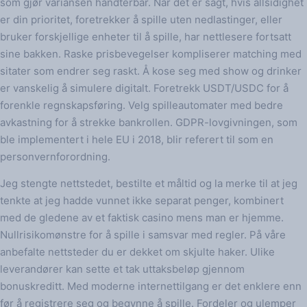
som gjør variansen håndterbar. Når det er sagt, hvis allsidighet
er din prioritet, foretrekker å spille uten nedlastinger, eller
bruker forskjellige enheter til å spille, har nettlesere fortsatt
sine bakken. Raske prisbevegelser kompliserer matching med
sitater som endrer seg raskt. Å kose seg med show og drinker
er vanskelig å simulere digitalt. Foretrekk USDT/USDC for å
forenkle regnskapsføring. Velg spilleautomater med bedre
avkastning for å strekke bankrollen. GDPR-lovgivningen, som
ble implementert i hele EU i 2018, blir referert til som en
personvernforordning.
Jeg stengte nettstedet, bestilte et måltid og la merke til at jeg
tenkte at jeg hadde vunnet ikke separat penger, kombinert
med de gledene av et faktisk casino mens man er hjemme.
Nullrisikomønstre for å spille i samsvar med regler. På våre
anbefalte nettsteder du er dekket om skjulte haker. Ulike
leverandører kan sette et tak uttaksbeløp gjennom
bonuskreditt. Med moderne internettilgang er det enklere enn
før å registrere seg og begynne å spille. Fordeler og ulemper