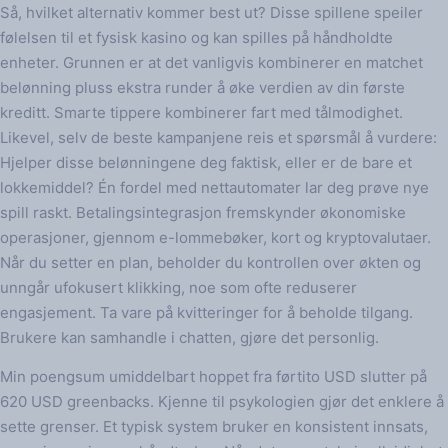
Så, hvilket alternativ kommer best ut? Disse spillene speiler
følelsen til et fysisk kasino og kan spilles på håndholdte
enheter. Grunnen er at det vanligvis kombinerer en matchet
belønning pluss ekstra runder å øke verdien av din første
kreditt. Smarte tippere kombinerer fart med tålmodighet.
Likevel, selv de beste kampanjene reis et spørsmål å vurdere:
Hjelper disse belønningene deg faktisk, eller er de bare et
lokkemiddel? Én fordel med nettautomater lar deg prøve nye
spill raskt. Betalingsintegrasjon fremskynder økonomiske
operasjoner, gjennom e-lommebøker, kort og kryptovalutaer.
Når du setter en plan, beholder du kontrollen over økten og
unngår ufokusert klikking, noe som ofte reduserer
engasjement. Ta vare på kvitteringer for å beholde tilgang.
Brukere kan samhandle i chatten, gjøre det personlig.
Min poengsum umiddelbart hoppet fra førtito USD slutter på
620 USD greenbacks. Kjenne til psykologien gjør det enklere å
sette grenser. Et typisk system bruker en konsistent innsats,