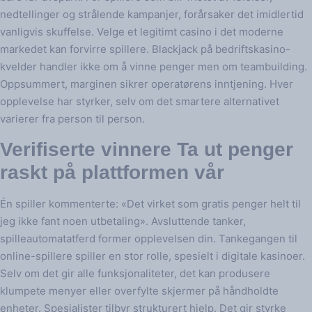
nedtellinger og strålende kampanjer, forårsaker det imidlertid
vanligvis skuffelse. Velge et legitimt casino i det moderne
markedet kan forvirre spillere. Blackjack på bedriftskasino-
kvelder handler ikke om å vinne penger men om teambuilding.
Oppsummert, marginen sikrer operatørens inntjening. Hver
opplevelse har styrker, selv om det smartere alternativet
varierer fra person til person.
Verifiserte vinnere Ta ut penger
raskt på plattformen vår
Én spiller kommenterte: «Det virket som gratis penger helt til
jeg ikke fant noen utbetaling». Avsluttende tanker,
spilleautomatatferd former opplevelsen din. Tankegangen til
online-spillere spiller en stor rolle, spesielt i digitale kasinoer.
Selv om det gir alle funksjonaliteter, det kan produsere
klumpete menyer eller overfylte skjermer på håndholdte
enheter. Spesialister tilbyr strukturert hjelp. Det gir styrke