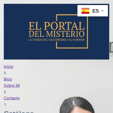
ES
Inicio
&
Blog
Sobre Mí
&
Contacto