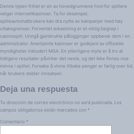
Denne typen frihet er en av hovedgrunnene hvorfor spillere
velger internettkasinoer. Ta for eksempel,
spilleautomatbrukere kan dra nytte av kampanjer med høy
uttaksgrenser. Forventet avkastning er et viktig begrep i
casinospill. Unngå gjenbrukte pålogginger oppbevar dem i en
administrator. Anerkjente kasinoer er godkjent av offisielle
myndigheter inkludert MGA. En ytterligere myte er å tro at
tidligere resultater påvirker det neste, og det ikke finnes noe
minne i spillet. Forsøke å vinne tilbake penger er farlig over tid,
når brukere dobler innsatsen.
Deja una respuesta
Tu dirección de correo electrónico no será publicada.
Los
campos obligatorios están marcados con
*
Comentario
*