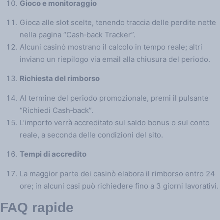
Gioco e monitoraggio
Gioca alle slot scelte, tenendo traccia delle perdite nette
nella pagina “Cash‑back Tracker”.
Alcuni casinò mostrano il calcolo in tempo reale; altri
inviano un riepilogo via email alla chiusura del periodo.
Richiesta del rimborso
Al termine del periodo promozionale, premi il pulsante
“Richiedi Cash‑back”.
L’importo verrà accreditato sul saldo bonus o sul conto
reale, a seconda delle condizioni del sito.
Tempi di accredito
La maggior parte dei casinò elabora il rimborso entro 24
ore; in alcuni casi può richiedere fino a 3 giorni lavorativi.
FAQ rapide