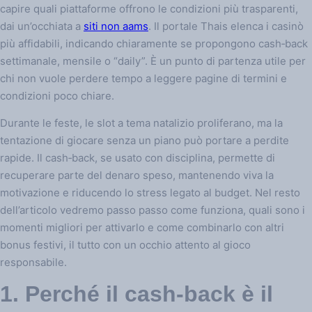
capire quali piattaforme offrono le condizioni più trasparenti,
dai un’occhiata a
siti non aams
. Il portale Thais elenca i casinò
più affidabili, indicando chiaramente se propongono cash‑back
settimanale, mensile o “daily”. È un punto di partenza utile per
chi non vuole perdere tempo a leggere pagine di termini e
condizioni poco chiare.
Durante le feste, le slot a tema natalizio proliferano, ma la
tentazione di giocare senza un piano può portare a perdite
rapide. Il cash‑back, se usato con disciplina, permette di
recuperare parte del denaro speso, mantenendo viva la
motivazione e riducendo lo stress legato al budget. Nel resto
dell’articolo vedremo passo passo come funziona, quali sono i
momenti migliori per attivarlo e come combinarlo con altri
bonus festivi, il tutto con un occhio attento al gioco
responsabile.
1. Perché il cash‑back è il