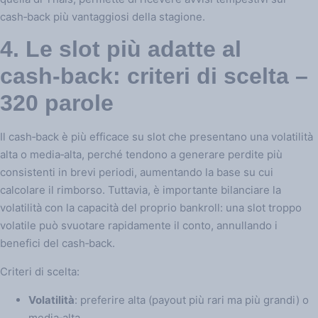
cash‑back più vantaggiosi della stagione.
4. Le slot più adatte al
cash‑back: criteri di scelta –
320 parole
Il cash‑back è più efficace su slot che presentano una volatilità
alta o media‑alta, perché tendono a generare perdite più
consistenti in brevi periodi, aumentando la base su cui
calcolare il rimborso. Tuttavia, è importante bilanciare la
volatilità con la capacità del proprio bankroll: una slot troppo
volatile può svuotare rapidamente il conto, annullando i
benefici del cash‑back.
Criteri di scelta:
Volatilità
: preferire alta (payout più rari ma più grandi) o
media‑alta.