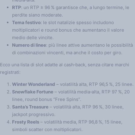
RTP
: un RTP ≥ 96 % garantisce che, a lungo termine, le
perdite siano moderate.
Tema festivo
: le slot natalizie spesso includono
moltiplicatori e round bonus che aumentano il valore
medio delle vincite.
Numero di linee
: più linee attive aumentano le possibilità
di combinazioni vincenti, ma anche il costo per giro.
Ecco una lista di slot adatte al cash‑back, senza citare marchi
registrati:
Winter Wonderland
– volatilità alta, RTP 96,5 %, 25 linee.
Snowflake Fortune
– volatilità media‑alta, RTP 97 %, 20
linee, round bonus “Free Spins”.
Santa’s Treasure
– volatilità alta, RTP 96 %, 30 linee,
jackpot progressivo.
Frosty Reels
– volatilità media, RTP 96,8 %, 15 linee,
simboli scatter con moltiplicatori.