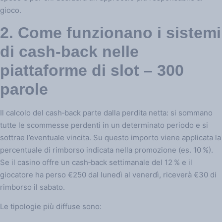
gioco.
2. Come funzionano i sistemi
di cash‑back nelle
piattaforme di slot – 300
parole
Il calcolo del cash‑back parte dalla perdita netta: si sommano
tutte le scommesse perdenti in un determinato periodo e si
sottrae l’eventuale vincita. Su questo importo viene applicata la
percentuale di rimborso indicata nella promozione (es. 10 %).
Se il casino offre un cash‑back settimanale del 12 % e il
giocatore ha perso €250 dal lunedì al venerdì, riceverà €30 di
rimborso il sabato.
Le tipologie più diffuse sono: