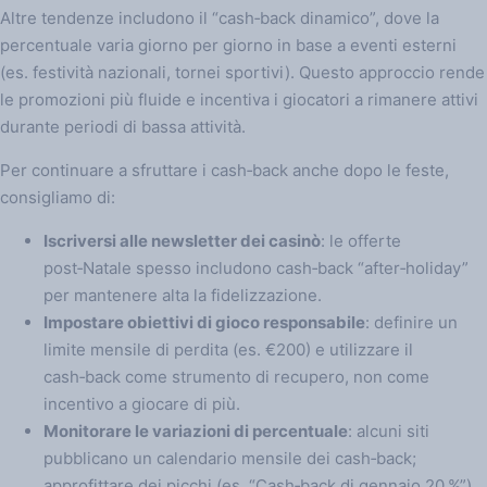
Altre tendenze includono il “cash‑back dinamico”, dove la
percentuale varia giorno per giorno in base a eventi esterni
(es. festività nazionali, tornei sportivi). Questo approccio rende
le promozioni più fluide e incentiva i giocatori a rimanere attivi
durante periodi di bassa attività.
Per continuare a sfruttare i cash‑back anche dopo le feste,
consigliamo di:
Iscriversi alle newsletter dei casinò
: le offerte
post‑Natale spesso includono cash‑back “after‑holiday”
per mantenere alta la fidelizzazione.
Impostare obiettivi di gioco responsabile
: definire un
limite mensile di perdita (es. €200) e utilizzare il
cash‑back come strumento di recupero, non come
incentivo a giocare di più.
Monitorare le variazioni di percentuale
: alcuni siti
pubblicano un calendario mensile dei cash‑back;
approfittare dei picchi (es. “Cash‑back di gennaio 20 %”)