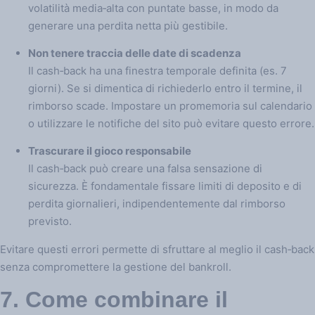
volatilità media‑alta con puntate basse, in modo da
generare una perdita netta più gestibile.
Non tenere traccia delle date di scadenza
Il cash‑back ha una finestra temporale definita (es. 7
giorni). Se si dimentica di richiederlo entro il termine, il
rimborso scade. Impostare un promemoria sul calendario
o utilizzare le notifiche del sito può evitare questo errore.
Trascurare il gioco responsabile
Il cash‑back può creare una falsa sensazione di
sicurezza. È fondamentale fissare limiti di deposito e di
perdita giornalieri, indipendentemente dal rimborso
previsto.
Evitare questi errori permette di sfruttare al meglio il cash‑back
senza compromettere la gestione del bankroll.
7. Come combinare il