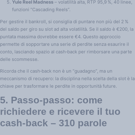
Yule Reel Madness
– volatilità alta, RTP 95,9 %, 40 linee,
funzioni “Cascading Reels”.
Per gestire il bankroll, si consiglia di puntare non più del 2 %
del saldo per giro su slot ad alta volatilità. Se il saldo è €200, la
puntata massima dovrebbe essere €4. Questo approccio
permette di sopportare una serie di perdite senza esaurire il
conto, lasciando spazio al cash‑back per rimborsare una parte
delle scommesse.
Ricorda che il cash‑back non è un “guadagno”, ma un
meccanismo di recupero: la disciplina nella scelta della slot è la
chiave per trasformare le perdite in opportunità future.
5. Passo‑passo: come
richiedere e ricevere il tuo
cash‑back – 310 parole