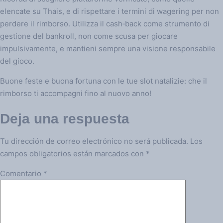
elencate su Thais, e di rispettare i termini di wagering per non
perdere il rimborso. Utilizza il cash‑back come strumento di
gestione del bankroll, non come scusa per giocare
impulsivamente, e mantieni sempre una visione responsabile
del gioco.
Buone feste e buona fortuna con le tue slot natalizie: che il
rimborso ti accompagni fino al nuovo anno!
Deja una respuesta
Tu dirección de correo electrónico no será publicada.
Los
campos obligatorios están marcados con
*
Comentario
*