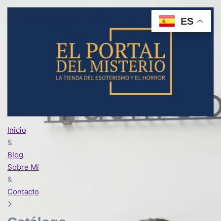
ES
Inicio
&
Blog
Sobre Mí
&
Contacto