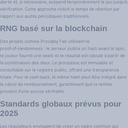
alerte et, si nécessaire, suspend temporairement le jeu jusqu’à
vérification. Cette approche réduit le temps de réaction par
rapport aux audits périodiques traditionnels.
RNG basé sur la blockchain
Des projets comme Provably Fair utilisent le
proof‑of‑randomness : le serveur publie un hash avant le spin,
le joueur fournit une seed, et le résultat est calculé à partir de
la combinaison des deux. Le processus est immuable et
consultable sur le registre public, offrant une transparence
totale. Pour le cash‑back, le même hash peut être intégré dans
le calcul du remboursement, garantissant que la remise
provient d’une source vérifiable.
Standards globaux prévus pour
2025
Les régulateurs envisagent de créer un cadre commun qui