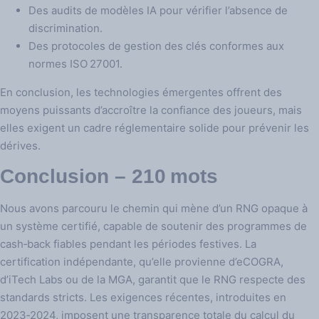
Des audits de modèles IA pour vérifier l’absence de
discrimination.
Des protocoles de gestion des clés conformes aux
normes ISO 27001.
En conclusion, les technologies émergentes offrent des
moyens puissants d’accroître la confiance des joueurs, mais
elles exigent un cadre réglementaire solide pour prévenir les
dérives.
Conclusion – 210 mots
Nous avons parcouru le chemin qui mène d’un RNG opaque à
un système certifié, capable de soutenir des programmes de
cash‑back fiables pendant les périodes festives. La
certification indépendante, qu’elle provienne d’eCOGRA,
d’iTech Labs ou de la MGA, garantit que le RNG respecte des
standards stricts. Les exigences récentes, introduites en
2023‑2024, imposent une transparence totale du calcul du