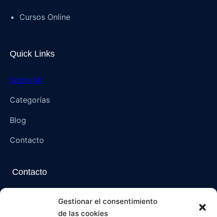
Cursos Online
Quick Links
Sobre Mí
Categorías
Blog
Contacto
Contacto
Napoli, Campania, Italia – 80136 (NA)
Gestionar el consentimiento
de las cookies