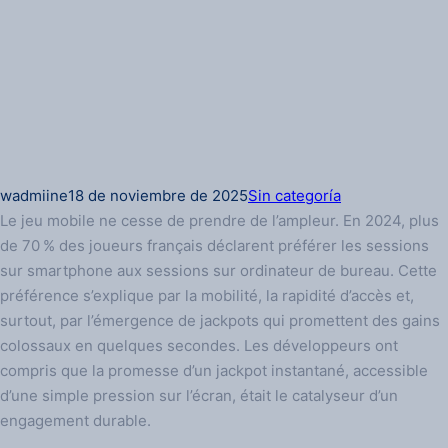
wadmiine
18 de noviembre de 2025
Sin categoría
Le jeu mobile ne cesse de prendre de l’ampleur. En 2024, plus
de 70 % des joueurs français déclarent préférer les sessions
sur smartphone aux sessions sur ordinateur de bureau. Cette
préférence s’explique par la mobilité, la rapidité d’accès et,
surtout, par l’émergence de jackpots qui promettent des gains
colossaux en quelques secondes. Les développeurs ont
compris que la promesse d’un jackpot instantané, accessible
d’une simple pression sur l’écran, était le catalyseur d’un
engagement durable.