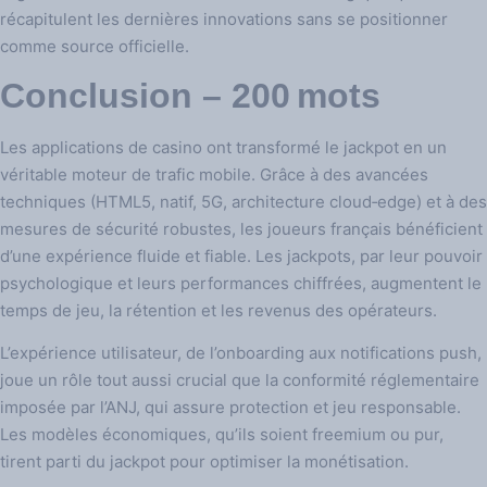
récapitulent les dernières innovations sans se positionner
comme source officielle.
Conclusion – 200 mots
Les applications de casino ont transformé le jackpot en un
véritable moteur de trafic mobile. Grâce à des avancées
techniques (HTML5, natif, 5G, architecture cloud‑edge) et à des
mesures de sécurité robustes, les joueurs français bénéficient
d’une expérience fluide et fiable. Les jackpots, par leur pouvoir
psychologique et leurs performances chiffrées, augmentent le
temps de jeu, la rétention et les revenus des opérateurs.
L’expérience utilisateur, de l’onboarding aux notifications push,
joue un rôle tout aussi crucial que la conformité réglementaire
imposée par l’ANJ, qui assure protection et jeu responsable.
Les modèles économiques, qu’ils soient freemium ou pur,
tirent parti du jackpot pour optimiser la monétisation.