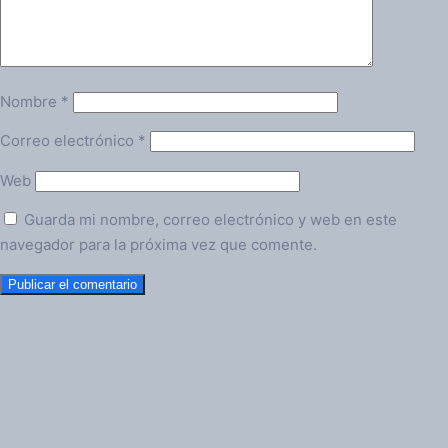
Nombre
*
Correo electrónico
*
Web
Guarda mi nombre, correo electrónico y web en este
navegador para la próxima vez que comente.