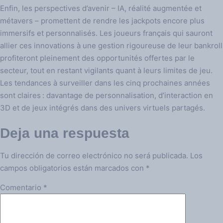
Enfin, les perspectives d’avenir – IA, réalité augmentée et
métavers – promettent de rendre les jackpots encore plus
immersifs et personnalisés. Les joueurs français qui sauront
allier ces innovations à une gestion rigoureuse de leur bankroll
profiteront pleinement des opportunités offertes par le
secteur, tout en restant vigilants quant à leurs limites de jeu.
Les tendances à surveiller dans les cinq prochaines années
sont claires : davantage de personnalisation, d’interaction en
3D et de jeux intégrés dans des univers virtuels partagés.
Deja una respuesta
Tu dirección de correo electrónico no será publicada.
Los
campos obligatorios están marcados con
*
Comentario
*