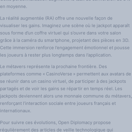
en moyenne.
La réalité augmentée (RA) offre une nouvelle façon de
visualiser les gains. Imaginez une scène où le jackpot apparaît
sous forme d’un coffre virtuel qui s’ouvre dans votre salon
grâce à la caméra du smartphone, projetant des pièces en 3D.
Cette immersion renforce l’engagement émotionnel et pousse
les joueurs à rester plus longtemps dans l’application.
Le métavers représente la prochaine frontière. Des
plateformes comme « CasinoVerse » permettent aux avatars de
se réunir dans un casino virtuel, de participer à des jackpots
partagés et de voir les gains se répartir en temps réel. Les
jackpots deviennent alors une monnaie commune du métavers,
renforçant l’interaction sociale entre joueurs français et
internationaux.
Pour suivre ces évolutions, Open Diplomacy propose
régulièrement des articles de veille technologique qui