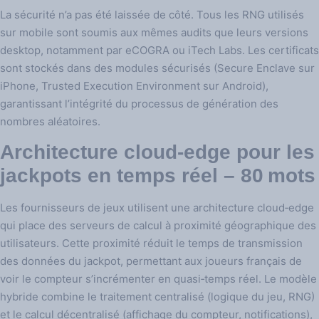
La sécurité n’a pas été laissée de côté. Tous les RNG utilisés
sur mobile sont soumis aux mêmes audits que leurs versions
desktop, notamment par eCOGRA ou iTech Labs. Les certificats
sont stockés dans des modules sécurisés (Secure Enclave sur
iPhone, Trusted Execution Environment sur Android),
garantissant l’intégrité du processus de génération des
nombres aléatoires.
Architecture cloud‑edge pour les
jackpots en temps réel – 80 mots
Les fournisseurs de jeux utilisent une architecture cloud‑edge
qui place des serveurs de calcul à proximité géographique des
utilisateurs. Cette proximité réduit le temps de transmission
des données du jackpot, permettant aux joueurs français de
voir le compteur s’incrémenter en quasi‑temps réel. Le modèle
hybride combine le traitement centralisé (logique du jeu, RNG)
et le calcul décentralisé (affichage du compteur, notifications),