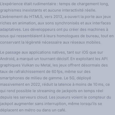
L’expérience était rudimentaire : temps de chargement long,
graphismes inexistants et aucune interactivité réelle.
L’avènement du HTML5, vers 2013, a ouvert la porte aux jeux
riches en animation, aux sons synchronisés et aux interfaces
adaptatives. Les développeurs ont pu créer des machines à
sous qui ressemblaient à leurs homologues de bureau, tout en
conservant la légèreté nécessaire aux réseaux mobiles.
Le passage aux applications natives, tant sur iOS que sur
Android, a marqué un tournant décisif. En exploitant les API
graphiques Vulkan ou Metal, les jeux offrent désormais des
taux de rafraîchissement de 60 fps, même sur des
smartphones de milieu de gamme. Le 5G, déployé
massivement en 2022, réduit la latence à moins de 10 ms, ce
qui rend possible le streaming de jackpots en temps réel
depuis les serveurs cloud. Les joueurs voient le compteur du
jackpot augmenter sans interruption, même lorsqu’ils se
déplacent en métro ou dans un café.