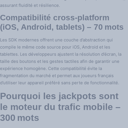
assurant fluidité et résilience.
Compatibilité cross‑platform
(iOS, Android, tablets) – 70 mots
Les SDK modernes offrent une couche d’abstraction qui
compile le même code source pour iOS, Android et les
tablettes. Les développeurs ajustent la résolution d’écran, la
taille des boutons et les gestes tactiles afin de garantir une
expérience homogène. Cette compatibilité évite la
fragmentation du marché et permet aux joueurs français
d’utiliser leur appareil préféré sans perte de fonctionnalité.
Pourquoi les jackpots sont
le moteur du trafic mobile –
300 mots