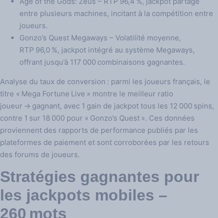
Age of the Gods: Zeus – RTP 96,4 %, jackpot partagé
entre plusieurs machines, incitant à la compétition entre
joueurs.
Gonzo’s Quest Megaways – Volatilité moyenne,
RTP 96,0 %, jackpot intégré au système Megaways,
offrant jusqu’à 117 000 combinaisons gagnantes.
Analyse du taux de conversion : parmi les joueurs français, le
titre « Mega Fortune Live » montre le meilleur ratio
joueur → gagnant, avec 1 gain de jackpot tous les 12 000 spins,
contre 1 sur 18 000 pour « Gonzo’s Quest ». Ces données
proviennent des rapports de performance publiés par les
plateformes de paiement et sont corroborées par les retours
des forums de joueurs.
Stratégies gagnantes pour
les jackpots mobiles –
260 mots