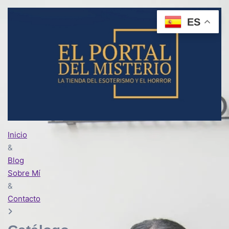
ES
Inicio
&
Blog
Sobre Mí
&
Contacto