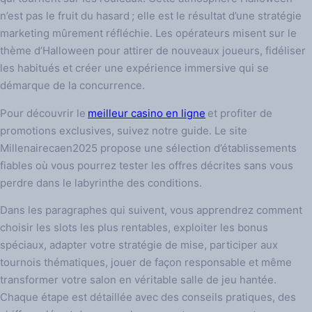
n’est pas le fruit du hasard ; elle est le résultat d’une stratégie
marketing mûrement réfléchie. Les opérateurs misent sur le
thème d’Halloween pour attirer de nouveaux joueurs, fidéliser
les habitués et créer une expérience immersive qui se
démarque de la concurrence.
Pour découvrir le
meilleur casino en ligne
et profiter de
promotions exclusives, suivez notre guide. Le site
Millenairecaen2025 propose une sélection d’établissements
fiables où vous pourrez tester les offres décrites sans vous
perdre dans le labyrinthe des conditions.
Dans les paragraphes qui suivent, vous apprendrez comment
choisir les slots les plus rentables, exploiter les bonus
spéciaux, adapter votre stratégie de mise, participer aux
tournois thématiques, jouer de façon responsable et même
transformer votre salon en véritable salle de jeu hantée.
Chaque étape est détaillée avec des conseils pratiques, des