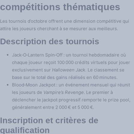
compétitions thématiques
Les tournois d’octobre offrent une dimension compétitive qui
attire les joueurs cherchant à se mesurer aux meilleurs.
Description des tournois
Jack‑O‑Lantern Spin‑Off : un tournoi hebdomadaire où
chaque joueur reçoit 100 000 crédits virtuels pour jouer
exclusivement sur
Halloween Jack
. Le classement se
base sur le total des gains réalisés en 60 minutes.
Blood‑Moon Jackpot : un événement mensuel qui réunit
les joueurs de
Vampire’s Revenge
. Le premier à
déclencher le jackpot progressif remporte le prize pool,
généralement entre 2 000 € et 5 000 €.
Inscription et critères de
qualification