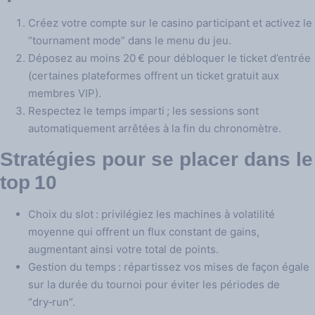
Créez votre compte sur le casino participant et activez le
“tournament mode” dans le menu du jeu.
Déposez au moins 20 € pour débloquer le ticket d’entrée
(certaines plateformes offrent un ticket gratuit aux
membres VIP).
Respectez le temps imparti ; les sessions sont
automatiquement arrêtées à la fin du chronomètre.
Stratégies pour se placer dans le
top 10
Choix du slot : privilégiez les machines à volatilité
moyenne qui offrent un flux constant de gains,
augmentant ainsi votre total de points.
Gestion du temps : répartissez vos mises de façon égale
sur la durée du tournoi pour éviter les périodes de
“dry‑run”.