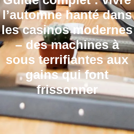
l’automne hanté dans
les casinos modernes
– des machines à
sous terrifiantes aux
gains qui font
frissonner