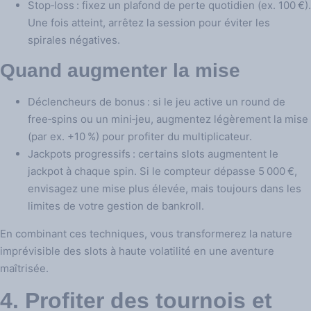
Stop‑loss : fixez un plafond de perte quotidien (ex. 100 €).
Une fois atteint, arrêtez la session pour éviter les
spirales négatives.
Quand augmenter la mise
Déclencheurs de bonus : si le jeu active un round de
free‑spins ou un mini‑jeu, augmentez légèrement la mise
(par ex. +10 %) pour profiter du multiplicateur.
Jackpots progressifs : certains slots augmentent le
jackpot à chaque spin. Si le compteur dépasse 5 000 €,
envisagez une mise plus élevée, mais toujours dans les
limites de votre gestion de bankroll.
En combinant ces techniques, vous transformerez la nature
imprévisible des slots à haute volatilité en une aventure
maîtrisée.
4. Profiter des tournois et