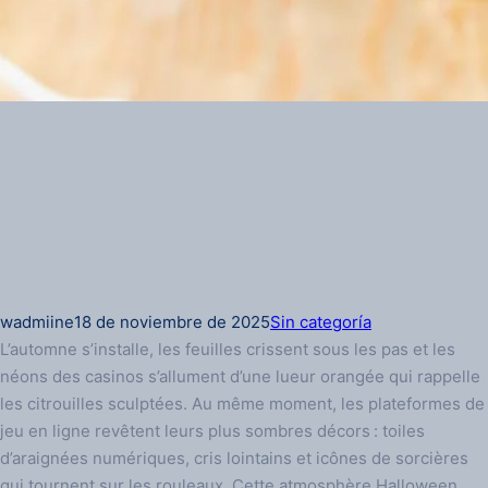
wadmiine
18 de noviembre de 2025
Sin categoría
L’automne s’installe, les feuilles crissent sous les pas et les
néons des casinos s’allument d’une lueur orangée qui rappelle
les citrouilles sculptées. Au même moment, les plateformes de
jeu en ligne revêtent leurs plus sombres décors : toiles
d’araignées numériques, cris lointains et icônes de sorcières
qui tournent sur les rouleaux. Cette atmosphère Halloween