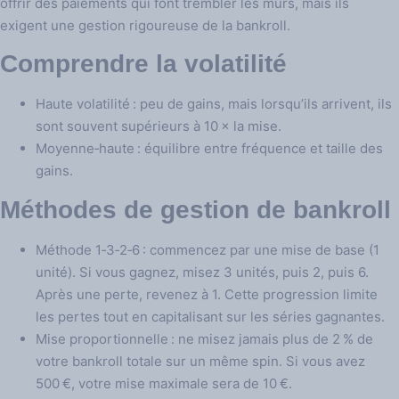
offrir des paiements qui font trembler les murs, mais ils
exigent une gestion rigoureuse de la bankroll.
Comprendre la volatilité
Haute volatilité : peu de gains, mais lorsqu’ils arrivent, ils
sont souvent supérieurs à 10 × la mise.
Moyenne‑haute : équilibre entre fréquence et taille des
gains.
Méthodes de gestion de bankroll
Méthode 1‑3‑2‑6 : commencez par une mise de base (1
unité). Si vous gagnez, misez 3 unités, puis 2, puis 6.
Après une perte, revenez à 1. Cette progression limite
les pertes tout en capitalisant sur les séries gagnantes.
Mise proportionnelle : ne misez jamais plus de 2 % de
votre bankroll totale sur un même spin. Si vous avez
500 €, votre mise maximale sera de 10 €.