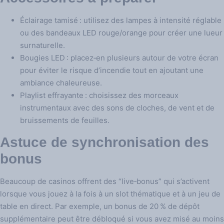
Éclairage tamisé : utilisez des lampes à intensité réglable
ou des bandeaux LED rouge/orange pour créer une lueur
surnaturelle.
Bougies LED : placez‑en plusieurs autour de votre écran
pour éviter le risque d’incendie tout en ajoutant une
ambiance chaleureuse.
Playlist effrayante : choisissez des morceaux
instrumentaux avec des sons de cloches, de vent et de
bruissements de feuilles.
Astuce de synchronisation des
bonus
Beaucoup de casinos offrent des “live‑bonus” qui s’activent
lorsque vous jouez à la fois à un slot thématique et à un jeu de
table en direct. Par exemple, un bonus de 20 % de dépôt
supplémentaire peut être débloqué si vous avez misé au moins