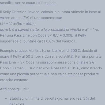
sconfitta senza esaurire il capitale.
Il Kelly Criterion, invece, calcola la puntata ottimale in base al
valore atteso (EV) di una scommessa:
( f^
= \frac{bp – q}{b} )
dove
b
è il payout netto,
p
la probabilità di vincita e
q* = 1‑p.
Per una Pass Line con Odds 3× (EV ≈ 0,008), il Kelly
suggerisce di puntare circa 0,8 % del bankroll.
Esempio pratico: Martina ha un bankroll di 500 €, decide di
usare il Kelly al 50 % (per ridurre la volatilità). Per una puntata
Pass Line + 3× Odds, la sua scommessa consigliata è 2 €.
Dopo 100 mani, il suo bankroll è passato a 515 €, dimostrando
come una piccola percentuale ben calcolata possa produrre
crescita costante.
Altri consigli utili:
Stabilisci un limite di perdita giornaliero (es. 5 % del
bankroll).