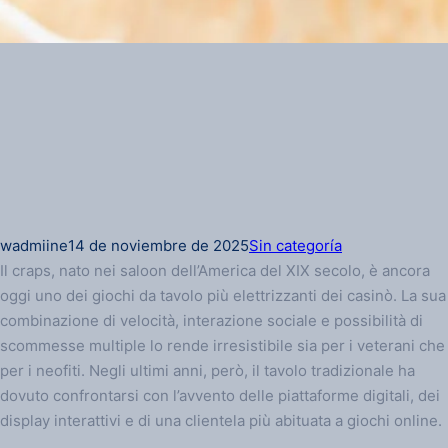
wadmiine
14 de noviembre de 2025
Sin categoría
Il craps, nato nei saloon dell’America del XIX secolo, è ancora
oggi uno dei giochi da tavolo più elettrizzanti dei casinò. La sua
combinazione di velocità, interazione sociale e possibilità di
scommesse multiple lo rende irresistibile sia per i veterani che
per i neofiti. Negli ultimi anni, però, il tavolo tradizionale ha
dovuto confrontarsi con l’avvento delle piattaforme digitali, dei
display interattivi e di una clientela più abituata a giochi online.