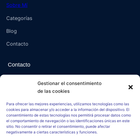
Sobre Mí
Categorías
Blog
Contacto
Contacto
Napoli, Campania, Italia – 80136 (NA)
Gestionar el consentimiento
de las cookies
paranormalmysteriespsi@gmail.com
Para ofrecer las mejores experiencias, utilizamos tecnologías como las
paranormal-mysteries-psi.net
cookies para almacenar y/o acceder a la información del dispositivo. El
consentimiento de estas tecnologías nos permitirá procesar datos como
el comportamiento de navegación o las identificaciones únicas en este
sitio. No consentir o retirar el consentimiento, puede afectar
negativamente a ciertas características y funciones.