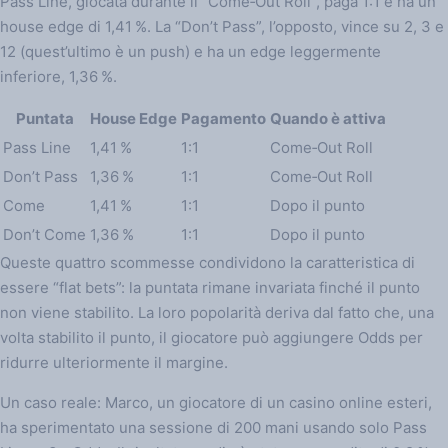
Pass Line, giocata durante il “Come‑Out Roll”, paga 1:1 e ha un
house edge di 1,41 %. La “Don’t Pass”, l’opposto, vince su 2, 3 e
12 (quest’ultimo è un push) e ha un edge leggermente
inferiore, 1,36 %.
Puntata
House Edge
Pagamento
Quando è attiva
Pass Line
1,41 %
1:1
Come‑Out Roll
Don’t Pass
1,36 %
1:1
Come‑Out Roll
Come
1,41 %
1:1
Dopo il punto
Don’t Come
1,36 %
1:1
Dopo il punto
Queste quattro scommesse condividono la caratteristica di
essere “flat bets”: la puntata rimane invariata finché il punto
non viene stabilito. La loro popolarità deriva dal fatto che, una
volta stabilito il punto, il giocatore può aggiungere Odds per
ridurre ulteriormente il margine.
Un caso reale: Marco, un giocatore di un casino online esteri,
ha sperimentato una sessione di 200 mani usando solo Pass