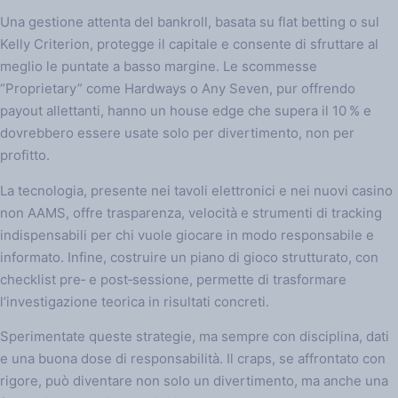
Una gestione attenta del bankroll, basata su flat betting o sul
Kelly Criterion, protegge il capitale e consente di sfruttare al
meglio le puntate a basso margine. Le scommesse
“Proprietary” come Hardways o Any Seven, pur offrendo
payout allettanti, hanno un house edge che supera il 10 % e
dovrebbero essere usate solo per divertimento, non per
profitto.
La tecnologia, presente nei tavoli elettronici e nei nuovi casino
non AAMS, offre trasparenza, velocità e strumenti di tracking
indispensabili per chi vuole giocare in modo responsabile e
informato. Infine, costruire un piano di gioco strutturato, con
checklist pre‑ e post‑sessione, permette di trasformare
l’investigazione teorica in risultati concreti.
Sperimentate queste strategie, ma sempre con disciplina, dati
e una buona dose di responsabilità. Il craps, se affrontato con
rigore, può diventare non solo un divertimento, ma anche una