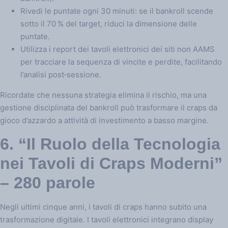
Rivedi le puntate ogni 30 minuti: se il bankroll scende
sotto il 70 % del target, riduci la dimensione delle
puntate.
Utilizza i report dei tavoli elettronici dei siti non AAMS
per tracciare la sequenza di vincite e perdite, facilitando
l’analisi post‑sessione.
Ricordate che nessuna strategia elimina il rischio, ma una
gestione disciplinata del bankroll può trasformare il craps da
gioco d’azzardo a attività di investimento a basso margine.
6. “Il Ruolo della Tecnologia
nei Tavoli di Craps Moderni”
– 280 parole
Negli ultimi cinque anni, i tavoli di craps hanno subito una
trasformazione digitale. I tavoli elettronici integrano display