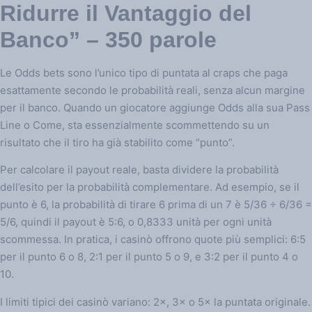
Ridurre il Vantaggio del
Banco” – 350 parole
Le Odds bets sono l’unico tipo di puntata al craps che paga
esattamente secondo le probabilità reali, senza alcun margine
per il banco. Quando un giocatore aggiunge Odds alla sua Pass
Line o Come, sta essenzialmente scommettendo su un
risultato che il tiro ha già stabilito come “punto”.
Per calcolare il payout reale, basta dividere la probabilità
dell’esito per la probabilità complementare. Ad esempio, se il
punto è 6, la probabilità di tirare 6 prima di un 7 è 5/36 ÷ 6/36 =
5/6, quindi il payout è 5:6, o 0,8333 unità per ogni unità
scommessa. In pratica, i casinò offrono quote più semplici: 6:5
per il punto 6 o 8, 2:1 per il punto 5 o 9, e 3:2 per il punto 4 o
10.
I limiti tipici dei casinò variano: 2×, 3× o 5× la puntata originale.