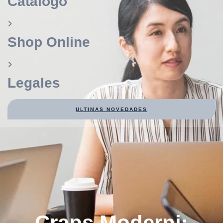
Catálogo
Shop Online
Legales
ULTIMAS NOVEDADES
Craps Moderni: