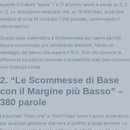
quando il tiratore “spara” 7 o 11 al primo lancio e perde su 2, 3
o 12. Le simulazioni mostrano che, su 10 000 mani, la perdita
media è di circa 14 unità per 1 000 puntate, confermando il
valore teorico.
Questa base matematica è fondamentale per capire perché
alcune scommesse, pur sembrando allettanti, hanno un
vantaggio del banco che supera il 10 %. Solo chi conosce la
differenza tra payout nominale e probabilità reale può costruire
una strategia solida.
2. “Le Scommesse di Base
con il Margine più Basso” –
380 parole
Le puntate “Pass Line” e “Don’t Pass” sono il punto di partenza
per qualsiasi giocatore che mira al profitto a lungo termine. La