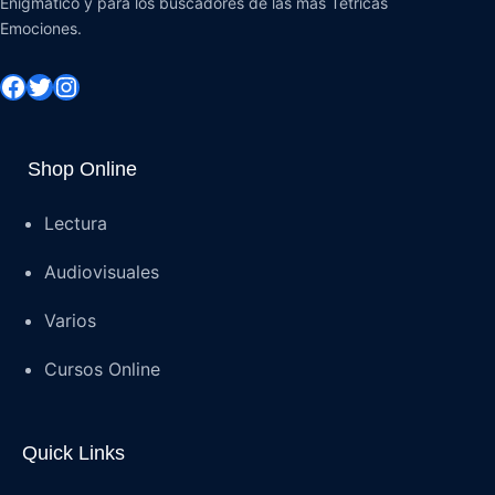
Enigmático y para los buscadores de las más Tétricas
Emociones.
Shop Online
Lectura
Audiovisuales
Varios
Cursos Online
Quick Links