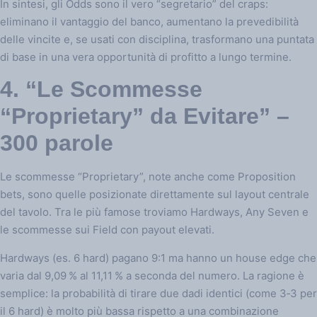
In sintesi, gli Odds sono il vero “segretario” del craps:
eliminano il vantaggio del banco, aumentano la prevedibilità
delle vincite e, se usati con disciplina, trasformano una puntata
di base in una vera opportunità di profitto a lungo termine.
4. “Le Scommesse
“Proprietary” da Evitare” –
300 parole
Le scommesse “Proprietary”, note anche come Proposition
bets, sono quelle posizionate direttamente sul layout centrale
del tavolo. Tra le più famose troviamo Hardways, Any Seven e
le scommesse sui Field con payout elevati.
Hardways (es. 6 hard) pagano 9:1 ma hanno un house edge che
varia dal 9,09 % al 11,11 % a seconda del numero. La ragione è
semplice: la probabilità di tirare due dadi identici (come 3‑3 per
il 6 hard) è molto più bassa rispetto a una combinazione