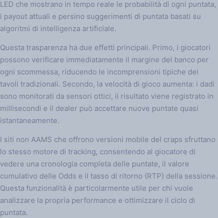
LED che mostrano in tempo reale le probabilità di ogni puntata,
i payout attuali e persino suggerimenti di puntata basati su
algoritmi di intelligenza artificiale.
Questa trasparenza ha due effetti principali. Primo, i giocatori
possono verificare immediatamente il margine del banco per
ogni scommessa, riducendo le incomprensioni tipiche dei
tavoli tradizionali. Secondo, la velocità di gioco aumenta: i dadi
sono monitorati da sensori ottici, il risultato viene registrato in
millisecondi e il dealer può accettare nuove puntate quasi
istantaneamente.
I siti non AAMS che offrono versioni mobile del craps sfruttano
lo stesso motore di tracking, consentendo al giocatore di
vedere una cronologia completa delle puntate, il valore
cumulativo delle Odds e il tasso di ritorno (RTP) della sessione.
Questa funzionalità è particolarmente utile per chi vuole
analizzare la propria performance e ottimizzare il ciclo di
puntata.