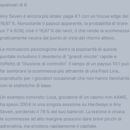
qualsiasi di 6.
Any Seven è ancora più letale: paga 4:1 con un house edge del
16,67 %. Nonostante il payout apparente, la probabilità di tirare
un 7 è 6/36, cioè il 16,67 % dei lanci, il che rende la scommessa
praticamente neutra dal punto di vista del ritorno atteso.
Le motivazioni psicologiche dietro la popolarità di queste
puntate includono il desiderio di “grandi vincite” rapide e
l’effetto di “illusione di controllo”. Il lampo di un payout 10:1 può
far sembrare la scommessa più attraente di una Pass Line,
soprattutto per i giocatori occasionali che non hanno familiarità
con le statistiche di base.
Un esempio concreto: Luca, giocatore di un casino non AAMS,
ha speso 200 € in una singola sessione su Hardways e Any
Seven, perdendo il 78 % del suo bankroll. La lezione è chiara:
le scommesse ad alto margine possono dare brevi picchi di
adrenalina, ma erodono rapidamente il capitale.