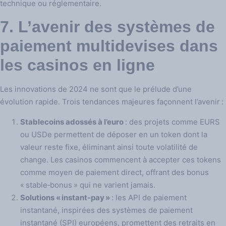
technique ou réglementaire.
7. L’avenir des systèmes de
paiement multidevises dans
les casinos en ligne
Les innovations de 2024 ne sont que le prélude d’une
évolution rapide. Trois tendances majeures façonnent l’avenir :
Stablecoins adossés à l’euro
: des projets comme EURS
ou USDe permettent de déposer en un token dont la
valeur reste fixe, éliminant ainsi toute volatilité de
change. Les casinos commencent à accepter ces tokens
comme moyen de paiement direct, offrant des bonus
« stable‑bonus » qui ne varient jamais.
Solutions « instant‑pay »
: les API de paiement
instantané, inspirées des systèmes de paiement
instantané (SPI) européens, promettent des retraits en