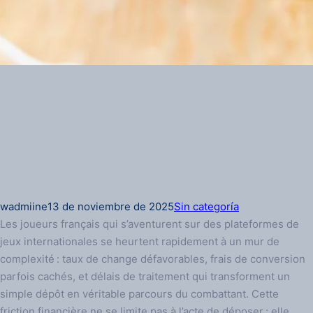
wadmiine
13 de noviembre de 2025
Sin categoría
Les joueurs français qui s’aventurent sur des plateformes de
jeux internationales se heurtent rapidement à un mur de
complexité : taux de change défavorables, frais de conversion
parfois cachés, et délais de traitement qui transforment un
simple dépôt en véritable parcours du combattant. Cette
friction financière ne se limite pas à l’acte de déposer ; elle