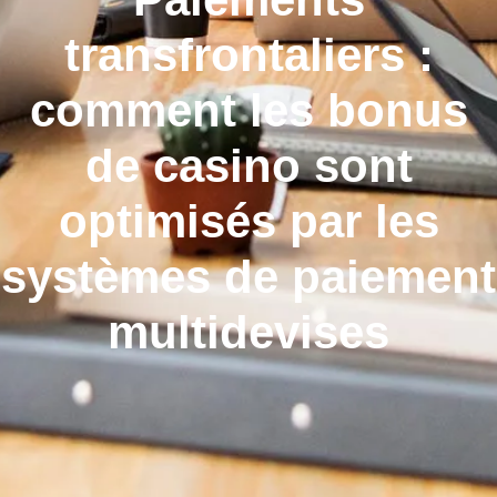
transfrontaliers :
comment les bonus
de casino sont
optimisés par les
systèmes de paiement
multidevises