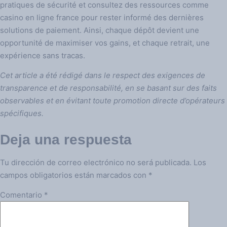
pratiques de sécurité et consultez des ressources comme
casino en ligne france pour rester informé des dernières
solutions de paiement. Ainsi, chaque dépôt devient une
opportunité de maximiser vos gains, et chaque retrait, une
expérience sans tracas.
Cet article a été rédigé dans le respect des exigences de
transparence et de responsabilité, en se basant sur des faits
observables et en évitant toute promotion directe d’opérateurs
spécifiques.
Deja una respuesta
Tu dirección de correo electrónico no será publicada.
Los
campos obligatorios están marcados con
*
Comentario
*