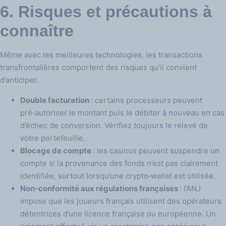
6. Risques et précautions à
connaître
Même avec les meilleures technologies, les transactions
transfrontalières comportent des risques qu’il convient
d’anticiper.
Double facturation
: certains processeurs peuvent
pré‑autoriser le montant puis le débiter à nouveau en cas
d’échec de conversion. Vérifiez toujours le relevé de
votre portefeuille.
Blocage de compte
: les casinos peuvent suspendre un
compte si la provenance des fonds n’est pas clairement
identifiée, surtout lorsqu’une crypto‑wallet est utilisée.
Non‑conformité aux régulations françaises
: l’ANJ
impose que les joueurs français utilisent des opérateurs
détentrices d’une licence française ou européenne. Un