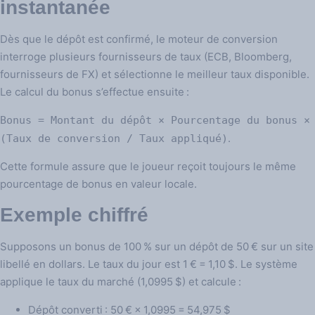
instantanée
Dès que le dépôt est confirmé, le moteur de conversion
interroge plusieurs fournisseurs de taux (ECB, Bloomberg,
fournisseurs de FX) et sélectionne le meilleur taux disponible.
Le calcul du bonus s’effectue ensuite :
Bonus = Montant du dépôt × Pourcentage du bonus ×
.
(Taux de conversion / Taux appliqué)
Cette formule assure que le joueur reçoit toujours le même
pourcentage de bonus en valeur locale.
Exemple chiffré
Supposons un bonus de 100 % sur un dépôt de 50 € sur un site
libellé en dollars. Le taux du jour est 1 € = 1,10 $. Le système
applique le taux du marché (1,0995 $) et calcule :
Dépôt converti : 50 € × 1,0995 = 54,975 $