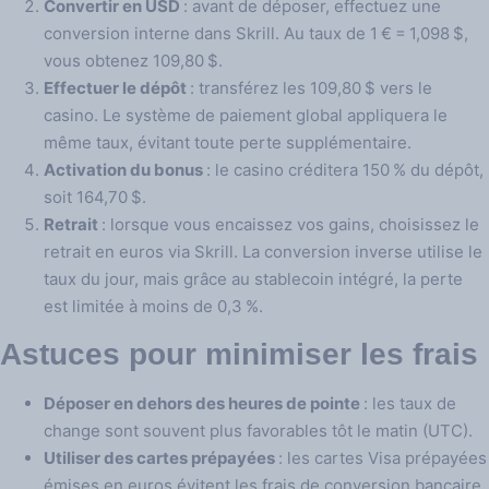
Convertir en USD
: avant de déposer, effectuez une
conversion interne dans Skrill. Au taux de 1 € = 1,098 $,
vous obtenez 109,80 $.
Effectuer le dépôt
: transférez les 109,80 $ vers le
casino. Le système de paiement global appliquera le
même taux, évitant toute perte supplémentaire.
Activation du bonus
: le casino créditera 150 % du dépôt,
soit 164,70 $.
Retrait
: lorsque vous encaissez vos gains, choisissez le
retrait en euros via Skrill. La conversion inverse utilise le
taux du jour, mais grâce au stablecoin intégré, la perte
est limitée à moins de 0,3 %.
Astuces pour minimiser les frais
Déposer en dehors des heures de pointe
: les taux de
change sont souvent plus favorables tôt le matin (UTC).
Utiliser des cartes prépayées
: les cartes Visa prépayées
émises en euros évitent les frais de conversion bancaire.