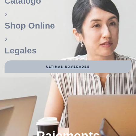
Catálogo
Shop Online
Legales
ULTIMAS NOVEDADES
Paiements