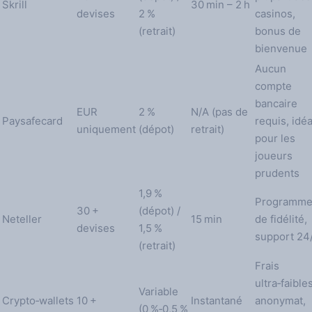
Skrill
30 min – 2 h
devises
2 %
casinos,
(retrait)
bonus de
bienvenue
Aucun
compte
bancaire
EUR
2 %
N/A (pas de
Paysafecard
requis, idéa
uniquement
(dépot)
retrait)
pour les
joueurs
prudents
1,9 %
Programm
30 +
(dépot) /
Neteller
15 min
de fidélité,
devises
1,5 %
support 24
(retrait)
Frais
ultra‑faibles
Variable
Crypto‑wallets
10 +
Instantané
anonymat,
(0 %‑0,5 %