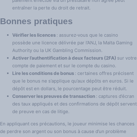
paiement effectué via un prestataire non agréé peut
entraîner la perte du droit de retrait.
Bonnes pratiques
Vérifier les licences
: assurez‑vous que le casino
possède une licence délivrée par l’ANJ, la Malta Gaming
Authority ou la UK Gambling Commission.
Activer l’authentification à deux facteurs (2FA)
sur votre
compte de paiement et sur le compte du casino.
Lire les conditions de bonus
: certaines offres précisent
que le bonus ne s’applique qu’aux dépôts en euros. Si le
dépôt est en dollars, le pourcentage peut être réduit.
Conserver les preuves de transaction
: captures d’écran
des taux appliqués et des confirmations de dépôt servent
de preuve en cas de litige.
En appliquant ces précautions, le joueur minimise les chances
de perdre son argent ou son bonus à cause d’un problème