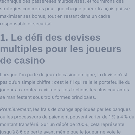
technique des passerelles multidevises, et fournirons des
stratégies concrètes pour que chaque joueur français puisse
maximiser ses bonus, tout en restant dans un cadre
responsable et sécurisé.
1. Le défi des devises
multiples pour les joueurs
de casino
Lorsque l’on parle de jeux de casino en ligne, la devise n’est
pas qu’un simple chiffre ; c’est le fil qui relie le portefeuille du
joueur aux rouleaux virtuels. Les frictions les plus courantes
se manifestent sous trois formes principales.
Premièrement
, les frais de change appliqués par les banques
ou les processeurs de paiement peuvent varier de 1 % à 4 % du
montant transféré. Sur un dépôt de 200 €, cela représente
jusqu’à 8 € de perte avant même que le joueur ne voie le