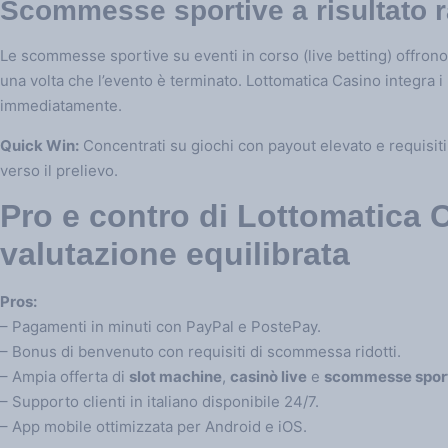
Scommesse sportive a risultato 
Le scommesse sportive su eventi in corso (live betting) offrono l
una volta che l’evento è terminato. Lottomatica Casino integra i r
immediatamente.
Quick Win:
Concentrati su giochi con payout elevato e requisit
verso il prelievo.
Pro e contro di Lottomatica 
valutazione equilibrata
Pros:
– Pagamenti in minuti con PayPal e PostePay.
– Bonus di benvenuto con requisiti di scommessa ridotti.
– Ampia offerta di
slot machine
,
casinò live
e
scommesse spor
– Supporto clienti in italiano disponibile 24/7.
– App mobile ottimizzata per Android e iOS.