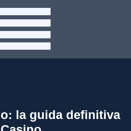
: la guida definitiva
a Casino