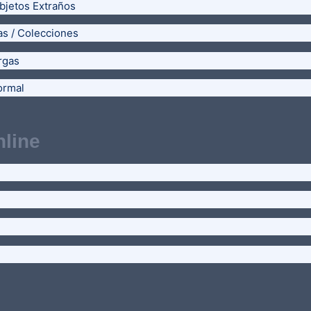
bjetos Extraños
as / Colecciones
rgas
ormal
line