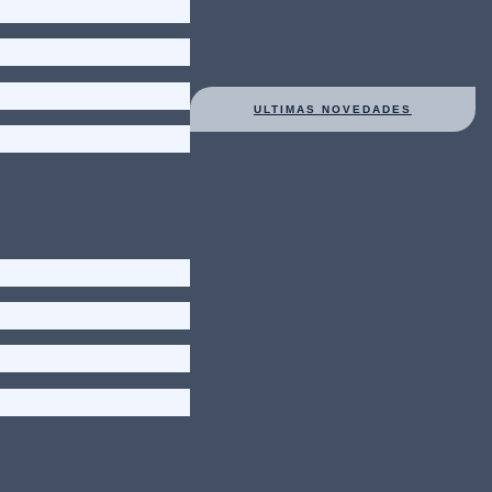
ULTIMAS NOVEDADES