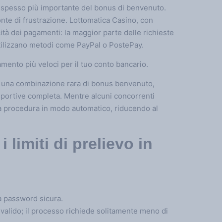
è spesso più importante del bonus di benvenuto.
onte di frustrazione. Lottomatica Casino, con
ità dei pagamenti: la maggior parte delle richieste
 utilizzano metodi come PayPal o PostePay.
amento più veloci per il tuo conto bancario.
fre una combinazione rara di bonus benvenuto,
sportive completa. Mentre alcuni concorrenti
e la procedura in modo automatico, riducendo al
 limiti di prelievo in
na password sicura.
 valido; il processo richiede solitamente meno di