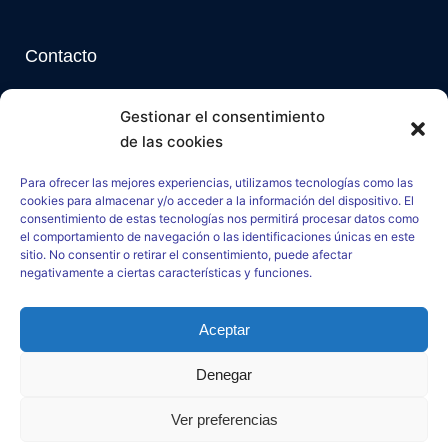
Contacto
Napoli, Campania, Italia – 80136 (NA)
Gestionar el consentimiento
de las cookies
paranormalmysteriespsi@gmail.com
Para ofrecer las mejores experiencias, utilizamos tecnologías como las
paranormal-mysteries-psi.net
cookies para almacenar y/o acceder a la información del dispositivo. El
consentimiento de estas tecnologías nos permitirá procesar datos como
el comportamiento de navegación o las identificaciones únicas en este
sitio. No consentir o retirar el consentimiento, puede afectar
negativamente a ciertas características y funciones.
–
Aviso Legal
–
Política de Cookies
–
Política de Privacidad
–
Aceptar
Logos Oficiales de este Sitio Web
–
Denegar
Powered by
Startupzy, Hostinger and Wordpress for Paranormal
Mysteries Psi – Tomás Donato Gallo 2023 – 2024.
Ver preferencias