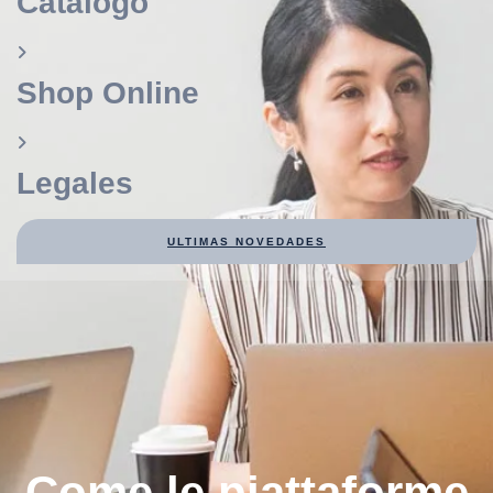
Catálogo
Shop Online
Legales
ULTIMAS NOVEDADES
Come le piattaforme