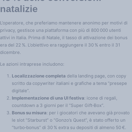
natalizie
L’operatore, che preferiamo mantenere anonimo per motivi di
privacy, gestisce una piattaforma con più di 800 000 utenti
attivi in Italia. Prima di Natale, il tasso di attivazione dei bonus
era del 22 %. L’obiettivo era raggiungere il 30 % entro il 31
dicembre.
Le azioni intraprese includono:
Localizzazione completa
della landing page, con copy
scritto da copywriter italiani e grafiche a tema “presepe
digitale”.
Implementazione di una UI festiva
: icone di regali,
countdown a 3 giorni per il “Super Gift‑Box”.
Bonus su misura
: per i giocatori che avevano già provato
le slot “Starburst” o “Gonzo’s Quest”, è stato offerto un
“turbo‑bonus” di 30 % extra su depositi di almeno 50 €.