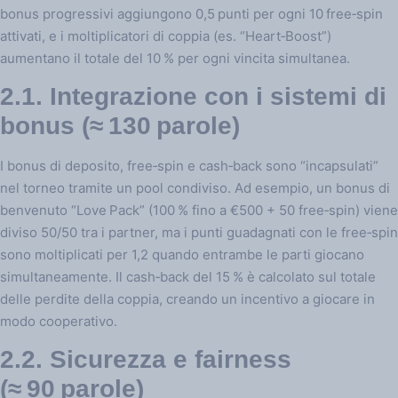
bonus progressivi aggiungono 0,5 punti per ogni 10 free‑spin
attivati, e i moltiplicatori di coppia (es. “Heart‑Boost”)
aumentano il totale del 10 % per ogni vincita simultanea.
2.1. Integrazione con i sistemi di
bonus (≈ 130 parole)
I bonus di deposito, free‑spin e cash‑back sono “incapsulati”
nel torneo tramite un pool condiviso. Ad esempio, un bonus di
benvenuto “Love Pack” (100 % fino a €500 + 50 free‑spin) viene
diviso 50/50 tra i partner, ma i punti guadagnati con le free‑spin
sono moltiplicati per 1,2 quando entrambe le parti giocano
simultaneamente. Il cash‑back del 15 % è calcolato sul totale
delle perdite della coppia, creando un incentivo a giocare in
modo cooperativo.
2.2. Sicurezza e fairness
(≈ 90 parole)