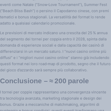
eventi come Natale (“Snow‑Love Tournament”), Summer Fest
(“Beach Bliss Bash”) o persino il Capodanno cinese, con premi
tematici e bonus stagionali. La versatilità del format lo rende
adatto a qualsiasi calendario promozionale.
Le previsioni di mercato indicano una crescita del 25 % annua
del segmento dei tornei per coppia entro il 2028, spinta dalla
domanda di esperienze sociali e dalla capacità dei casinò di
differenziarsi in un mercato saturo. I “nuovi casino online più
diffusi” e i “migliori nuovi casino online” stanno già includendo
questi format nei loro road‑map di prodotto, segno che il futuro
del gioco d’azzardo sarà sempre più collaborativo.
Conclusione – ≈ 200 parole
I tornei per coppie rappresentano una convergenza vincente
tra tecnologia avanzata, marketing stagionale e design dei
bonus. Grazie a meccaniche di matchmaking, algoritmi di
punteggio e bonus condivisi, questi eventi trasformano una