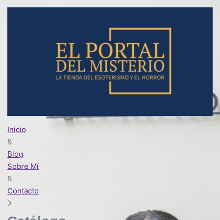
Inicio
&
Blog
Sobre Mí
&
Contacto