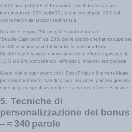
(150 % fino a €600 + 75 free‑spin). Il risultato è stato un
incremento del 28 % nell’ARPU e una crescita del 22 % del
valore medio del jackpot settimanale.
Un altro esempio, “StarVegas”, ha introdotto un
“Double‑Cash‑back” del 20 % per le coppie che hanno superato
€5 000 di scommesse totali entro la mezzanotte del
Black Friday. Il tasso di conversione delle offerte è passato dal
3,5 % al 6,8 %, dimostrando l’efficacia di incentivi temporizzati.
Questi dati suggeriscono che il Black Friday è il terreno ideale
per sperimentare formati di torneo innovativi, poiché i giocatori
sono già predisposti a spendere e a cercare offerte esclusive.
5. Tecniche di
personalizzazione dei bonus
– ≈ 340 parole