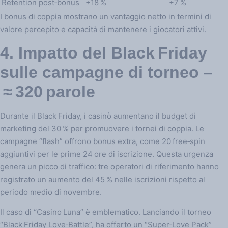
Retention post‑bonus
+18 %
+7 %
I bonus di coppia mostrano un vantaggio netto in termini di
valore percepito e capacità di mantenere i giocatori attivi.
4. Impatto del Black Friday
sulle campagne di torneo –
≈ 320 parole
Durante il Black Friday, i casinò aumentano il budget di
marketing del 30 % per promuovere i tornei di coppia. Le
campagne “flash” offrono bonus extra, come 20 free‑spin
aggiuntivi per le prime 24 ore di iscrizione. Questa urgenza
genera un picco di traffico: tre operatori di riferimento hanno
registrato un aumento del 45 % nelle iscrizioni rispetto al
periodo medio di novembre.
Il caso di “Casino Luna” è emblematico. Lanciando il torneo
“Black Friday Love‑Battle”, ha offerto un “Super‑Love Pack”