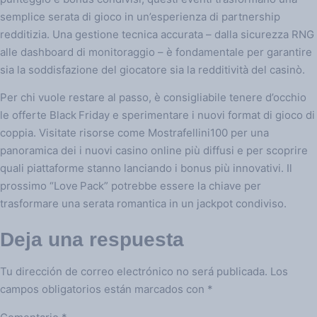
semplice serata di gioco in un’esperienza di partnership
redditizia. Una gestione tecnica accurata – dalla sicurezza RNG
alle dashboard di monitoraggio – è fondamentale per garantire
sia la soddisfazione del giocatore sia la redditività del casinò.
Per chi vuole restare al passo, è consigliabile tenere d’occhio
le offerte Black Friday e sperimentare i nuovi format di gioco di
coppia. Visitate risorse come Mostrafellini100 per una
panoramica dei i nuovi casino online più diffusi e per scoprire
quali piattaforme stanno lanciando i bonus più innovativi. Il
prossimo “Love Pack” potrebbe essere la chiave per
trasformare una serata romantica in un jackpot condiviso.
Deja una respuesta
Tu dirección de correo electrónico no será publicada.
Los
campos obligatorios están marcados con
*