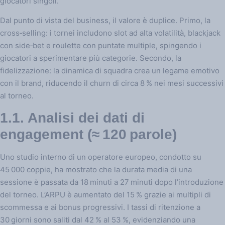
giocatori singoli.
Dal punto di vista del business, il valore è duplice. Primo, la
cross‑selling: i tornei includono slot ad alta volatilità, blackjack
con side‑bet e roulette con puntate multiple, spingendo i
giocatori a sperimentare più categorie. Secondo, la
fidelizzazione: la dinamica di squadra crea un legame emotivo
con il brand, riducendo il churn di circa 8 % nei mesi successivi
al torneo.
1.1. Analisi dei dati di
engagement (≈ 120 parole)
Uno studio interno di un operatore europeo, condotto su
45 000 coppie, ha mostrato che la durata media di una
sessione è passata da 18 minuti a 27 minuti dopo l’introduzione
del torneo. L’ARPU è aumentato del 15 % grazie ai multipli di
scommessa e ai bonus progressivi. I tassi di ritenzione a
30 giorni sono saliti dal 42 % al 53 %, evidenziando una