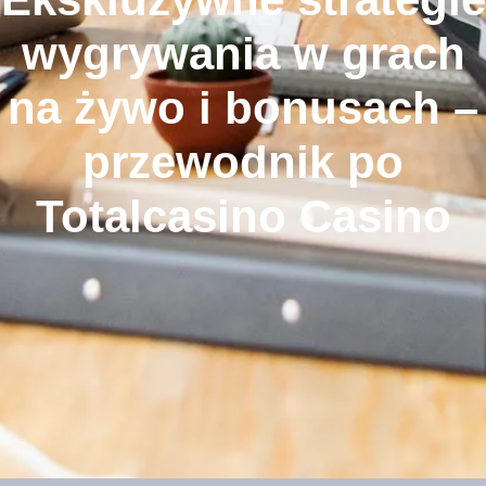
wygrywania w grach
na żywo i bonusach –
przewodnik po
Totalcasino Casino