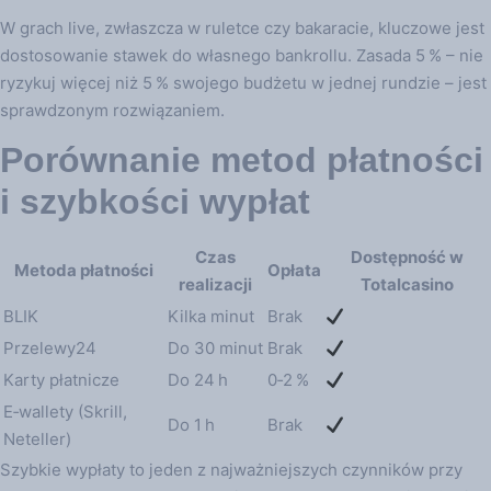
W grach live, zwłaszcza w ruletce czy bakaracie, kluczowe jest
dostosowanie stawek do własnego bankrollu. Zasada 5 % – nie
ryzykuj więcej niż 5 % swojego budżetu w jednej rundzie – jest
sprawdzonym rozwiązaniem.
Porównanie metod płatności
i szybkości wypłat
Czas
Dostępność w
Metoda płatności
Opłata
realizacji
Totalcasino
BLIK
Kilka minut
Brak
Przelewy24
Do 30 minut
Brak
Karty płatnicze
Do 24 h
0‑2 %
E‑wallety (Skrill,
Do 1 h
Brak
Neteller)
Szybkie wypłaty to jeden z najważniejszych czynników przy