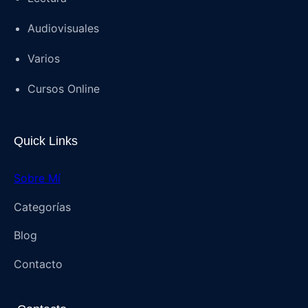
Audiovisuales
Varios
Cursos Online
Quick Links
Sobre Mí
Categorías
Blog
Contacto