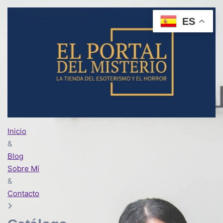
ES
Inicio
&
Blog
Sobre Mí
&
Contacto