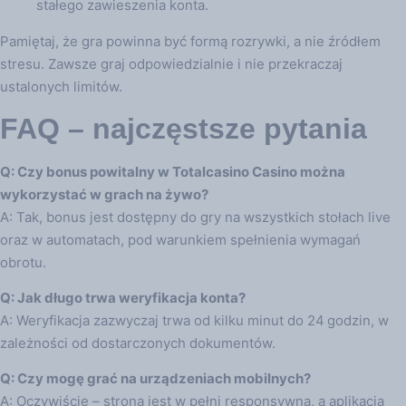
stałego zawieszenia konta.
Pamiętaj, że gra powinna być formą rozrywki, a nie źródłem
stresu. Zawsze graj odpowiedzialnie i nie przekraczaj
ustalonych limitów.
FAQ – najczęstsze pytania
Q: Czy bonus powitalny w Totalcasino Casino można
wykorzystać w grach na żywo?
A: Tak, bonus jest dostępny do gry na wszystkich stołach live
oraz w automatach, pod warunkiem spełnienia wymagań
obrotu.
Q: Jak długo trwa weryfikacja konta?
A: Weryfikacja zazwyczaj trwa od kilku minut do 24 godzin, w
zależności od dostarczonych dokumentów.
Q: Czy mogę grać na urządzeniach mobilnych?
A: Oczywiście – strona jest w pełni responsywna, a aplikacja