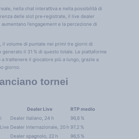
ale, nella chat interattiva e nella possibilità di
enza delle slot pre‑registrate, il live dealer
che aumentano l’engagement e la percezione di
 il volume di puntate nei primi tre giorni di
no generato il 31 % di questo totale. Le piattaforme
 trattenere il giocatore più a lungo, grazie a
po giorno.
lanciano tornei
Dealer Live
RTP medio
i
Dealer italiano, 24 h
96,8 %
 Live
Dealer internazionale, 20 h
97,2 %
Dealer spagnolo, 22 h
96,5 %