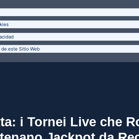
kies
vacidad
 de este Sitio Web
ta: i Tornei Live che 
tenano Jackpot da Re