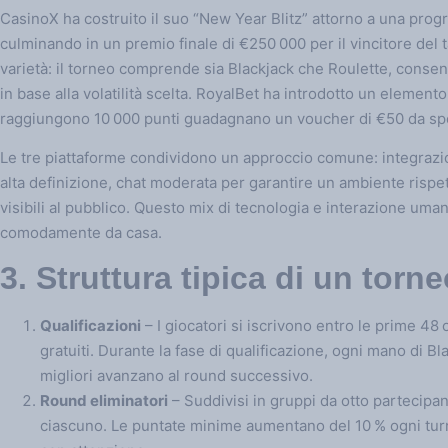
CasinoX ha costruito il suo “New Year Blitz” attorno a una prog
culminando in un premio finale di €250 000 per il vincitore del t
varietà: il torneo comprende sia Blackjack che Roulette, conse
in base alla volatilità scelta. RoyalBet ha introdotto un elemento 
raggiungono 10 000 punti guadagnano un voucher di €50 da spe
Le tre piattaforme condividono un approccio comune: integrazi
alta definizione, chat moderata per garantire un ambiente rispe
visibili al pubblico. Questo mix di tecnologia e interazione uman
comodamente da casa.
3. Struttura tipica di un tor
Qualificazioni
– I giocatori si iscrivono entro le prime 48 
gratuiti. Durante la fase di qualificazione, ogni mano di Bl
migliori avanzano al round successivo.
Round eliminatori
– Suddivisi in gruppi da otto partecipa
ciascuno. Le puntate minime aumentano del 10 % ogni turno