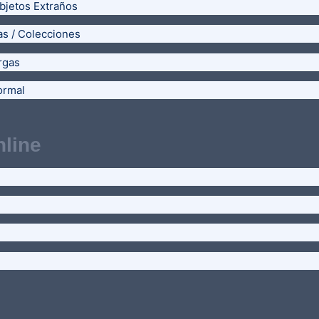
bjetos Extraños
as / Colecciones
rgas
ormal
line