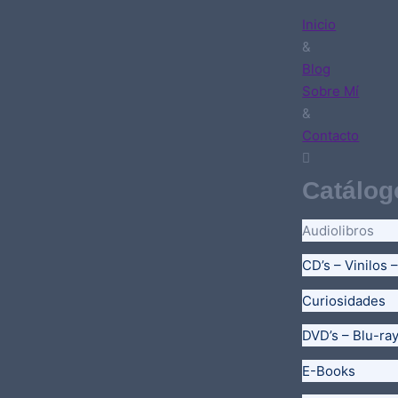
Inicio
&
Blog
Sobre Mí
&
Contacto
Catálog
Audiolibros
CD’s – Vinilos 
Curiosidades
DVD’s – Blu-ra
E-Books