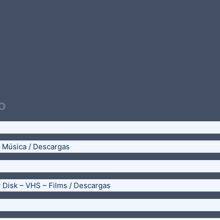
o
– Música / Descargas
y Disk – VHS – Films / Descargas