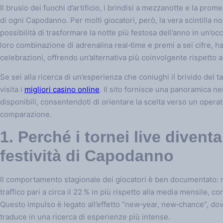
Il brusio dei fuochi d’artificio, i brindisi a mezzanotte e la prom
di ogni Capodanno. Per molti giocatori, però, la vera scintilla no
possibilità di trasformare la notte più festosa dell’anno in un’occa
loro combinazione di adrenalina real‑time e premi a sei cifre, h
celebrazioni, offrendo un’alternativa più coinvolgente rispetto 
Se sei alla ricerca di un’esperienza che coniughi il brivido del 
visita i
migliori casino online
. Il sito fornisce una panoramica ne
disponibili, consentendoti di orientare la scelta verso un opera
comparazione.
1. Perché i tornei live diventa
festività di Capodanno
Il comportamento stagionale dei giocatori è ben documentato: nei
traffico pari a circa il 22 % in più rispetto alla media mensile,
Questo impulso è legato all’effetto “new‑year, new‑chance”, dove
traduce in una ricerca di esperienze più intense.