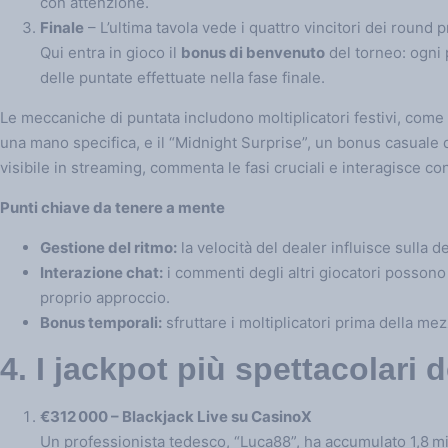
con attenzione.
Finale
– L’ultima tavola vede i quattro vincitori dei roun
Qui entra in gioco il
bonus di benvenuto
del torneo: ogni 
delle puntate effettuate nella fase finale.
Le meccaniche di puntata includono moltiplicatori festivi, come 
una mano specifica, e il “Midnight Surprise”, un bonus casuale de
visibile in streaming, commenta le fasi cruciali e interagisce con
Punti chiave da tenere a mente
Gestione del ritmo:
la velocità del dealer influisce sulla 
Interazione chat:
i commenti degli altri giocatori posson
proprio approccio.
Bonus temporali:
sfruttare i moltiplicatori prima della me
4. I jackpot più spettacolari 
€312 000 – Blackjack Live su CasinoX
Un professionista tedesco, “Luca88”, ha accumulato 1,8 mili