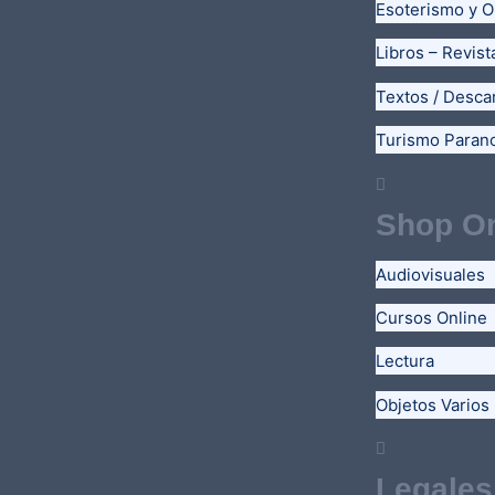
Esoterismo y O
Libros – Revist
Textos / Desca
Turismo Paran
Shop On
Audiovisuales
Cursos Online
Lectura
Objetos Varios
Legales