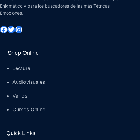
Enigmático y para los buscadores de las más Tétricas
Emociones.
Shop Online
Lectura
Audiovisuales
Varios
Cursos Online
Quick Links