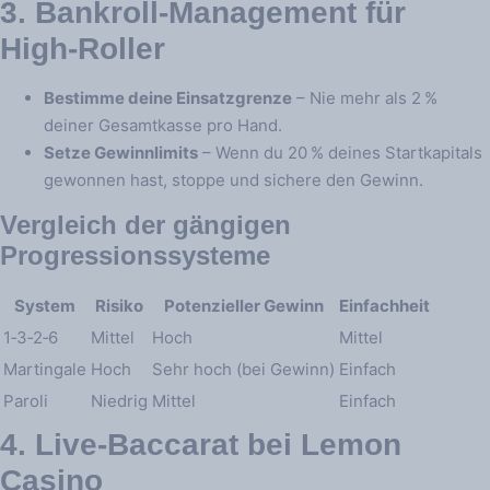
3. Bankroll‑Management für
High‑Roller
Bestimme deine Einsatzgrenze
– Nie mehr als 2 %
deiner Gesamtkasse pro Hand.
Setze Gewinnlimits
– Wenn du 20 % deines Startkapitals
gewonnen hast, stoppe und sichere den Gewinn.
Vergleich der gängigen
Progressionssysteme
System
Risiko
Potenzieller Gewinn
Einfachheit
1‑3‑2‑6
Mittel
Hoch
Mittel
Martingale
Hoch
Sehr hoch (bei Gewinn)
Einfach
Paroli
Niedrig
Mittel
Einfach
4. Live‑Baccarat bei Lemon
Casino