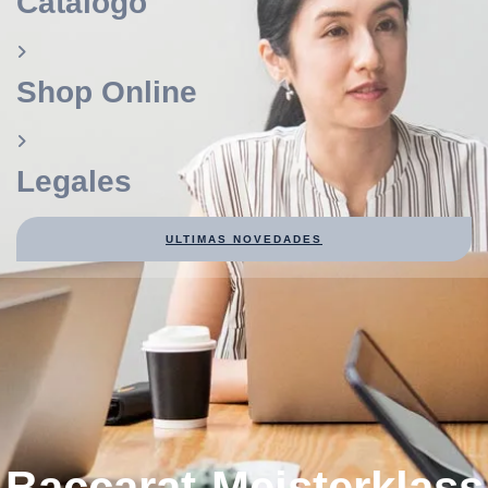
Catálogo
Shop Online
Legales
ULTIMAS NOVEDADES
Baccarat‑Meisterklass