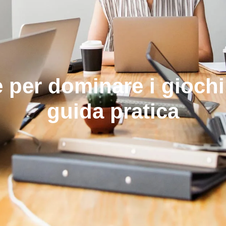
 per dominare i giochi
guida pratica