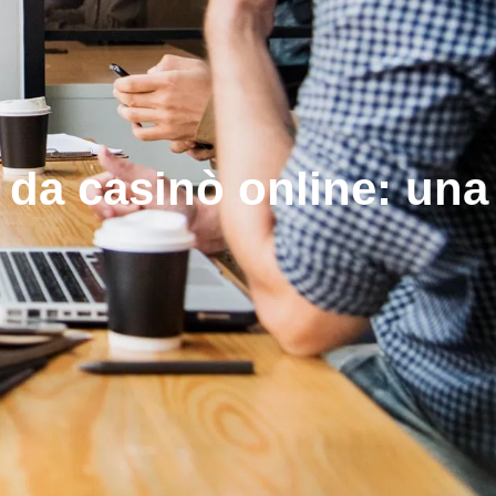
 da casinò online: una