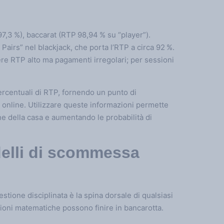
7,3 %), baccarat (RTP 98,94 % su “player”).
Pairs” nel blackjack, che porta l’RTP a circa 92 %.
vere RTP alto ma pagamenti irregolari; per sessioni
percentuali di RTP, fornendo un punto di
o online. Utilizzare queste informazioni permette
ine della casa e aumentando le probabilità di
delli di scommessa
estione disciplinata è la spina dorsale di qualsiasi
sioni matematiche possono finire in bancarotta.