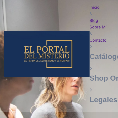
Inicio
&
Blog
Sobre Mí
&
Contacto
Catálog
Shop On
Legales