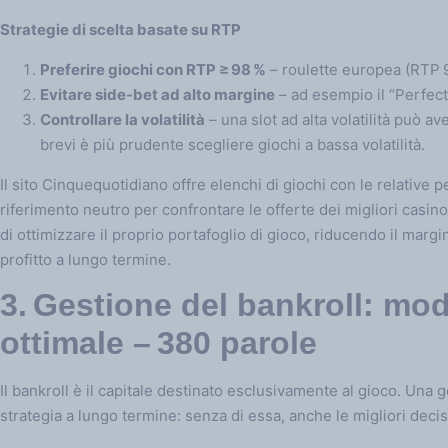
Strategie di scelta basate su RTP
Preferire giochi con RTP ≥ 98 %
– roulette europea (RTP 9
Evitare side‑bet ad alto margine
– ad esempio il “Perfect 
Controllare la volatilità
– una slot ad alta volatilità può a
brevi è più prudente scegliere giochi a bassa volatilità.
Il sito Cinquequotidiano offre elenchi di giochi con le relative 
riferimento neutro per confrontare le offerte dei migliori casin
di ottimizzare il proprio portafoglio di gioco, riducendo il marg
profitto a lungo termine.
3. Gestione del bankroll: mo
ottimale – 380 parole
Il bankroll è il capitale destinato esclusivamente al gioco. Una g
strategia a lungo termine: senza di essa, anche le migliori deci