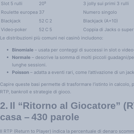
Slot 5 rulli
20⁵
3 jolly sui primi 3 rulli
Roulette europea
37
Numero singolo
Blackjack
52 C 2
Blackjack (A+10)
Video‑poker
52 C 5
Coppia di Jacks o super
Le distribuzioni più comuni nei casinò includono:
Binomiale
– usata per conteggi di successi in slot o video
Normale
– descrive la somma di molti piccoli guadagni/perd
lunghe sessioni.
Poisson
– adatta a eventi rari, come l’attivazione di un ja
Capire queste basi permette di trasformare l’istinto in calcolo, 
RTP, bankroll e strategie di gioco.
2. Il “Ritorno al Giocatore” (
casa – 430 parole
Il RTP (Return to Player) indica la percentuale di denaro scomm