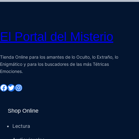
El Portal del Misterio
Tienda Online para los amantes de lo Oculto, lo Extraño, lo
Enigmático y para los buscadores de las más Tétricas
Emociones.
Shop Online
Lectura