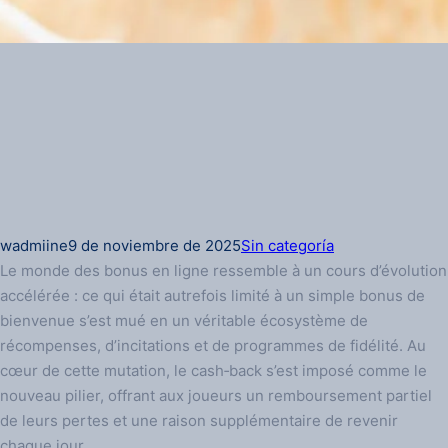
wadmiine
9 de noviembre de 2025
Sin categoría
Le monde des bonus en ligne ressemble à un cours d’évolution
accélérée : ce qui était autrefois limité à un simple bonus de
bienvenue s’est mué en un véritable écosystème de
récompenses, d’incitations et de programmes de fidélité. Au
cœur de cette mutation, le cash‑back s’est imposé comme le
nouveau pilier, offrant aux joueurs un remboursement partiel
de leurs pertes et une raison supplémentaire de revenir
chaque jour.