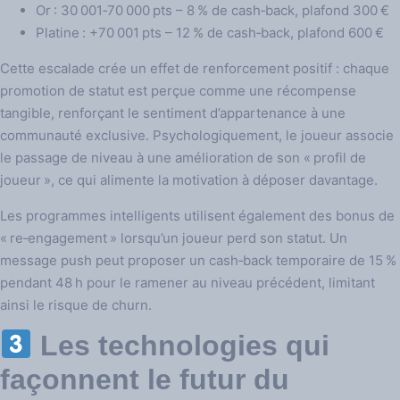
Or : 30 001‑70 000 pts – 8 % de cash‑back, plafond 300 €
Platine : +70 001 pts – 12 % de cash‑back, plafond 600 €
Cette escalade crée un effet de renforcement positif : chaque
promotion de statut est perçue comme une récompense
tangible, renforçant le sentiment d’appartenance à une
communauté exclusive. Psychologiquement, le joueur associe
le passage de niveau à une amélioration de son « profil de
joueur », ce qui alimente la motivation à déposer davantage.
Les programmes intelligents utilisent également des bonus de
« re‑engagement » lorsqu’un joueur perd son statut. Un
message push peut proposer un cash‑back temporaire de 15 %
pendant 48 h pour le ramener au niveau précédent, limitant
ainsi le risque de churn.
Les technologies qui
façonnent le futur du