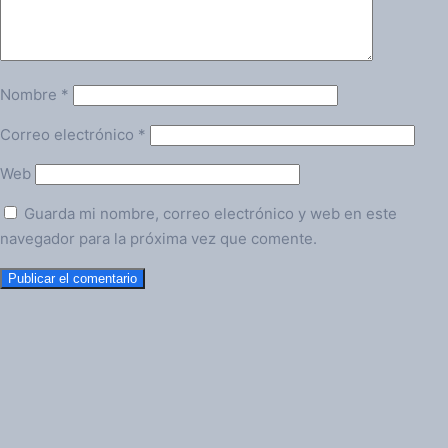
Nombre
*
Correo electrónico
*
Web
Guarda mi nombre, correo electrónico y web en este
navegador para la próxima vez que comente.