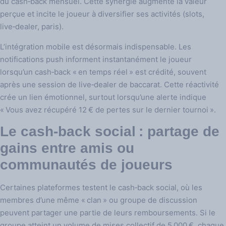
du cash‑back mensuel. Cette synergie augmente la valeur
perçue et incite le joueur à diversifier ses activités (slots,
live‑dealer, paris).
L’intégration mobile est désormais indispensable. Les
notifications push informent instantanément le joueur
lorsqu’un cash‑back « en temps réel » est crédité, souvent
après une session de live‑dealer de baccarat. Cette réactivité
crée un lien émotionnel, surtout lorsqu’une alerte indique
« Vous avez récupéré 12 € de pertes sur le dernier tournoi ».
Le cash‑back social : partage de
gains entre amis ou
communautés de joueurs
Certaines plateformes testent le cash‑back social, où les
membres d’une même « clan » ou groupe de discussion
peuvent partager une partie de leurs remboursements. Si le
groupe atteint un volume de mises collectif de 5 000 €, chaque