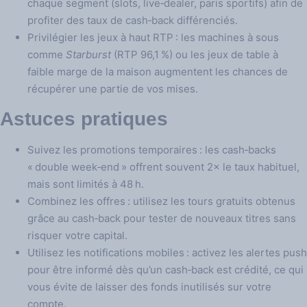
chaque segment (slots, live‑dealer, paris sportifs) afin de
profiter des taux de cash‑back différenciés.
Privilégier les jeux à haut RTP : les machines à sous
comme
Starburst
(RTP 96,1 %) ou les jeux de table à
faible marge de la maison augmentent les chances de
récupérer une partie de vos mises.
Astuces pratiques
Suivez les promotions temporaires : les cash‑backs
« double week‑end » offrent souvent 2× le taux habituel,
mais sont limités à 48 h.
Combinez les offres : utilisez les tours gratuits obtenus
grâce au cash‑back pour tester de nouveaux titres sans
risquer votre capital.
Utilisez les notifications mobiles : activez les alertes push
pour être informé dès qu’un cash‑back est crédité, ce qui
vous évite de laisser des fonds inutilisés sur votre
compte.