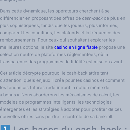
Dans cette dynamique, les opérateurs cherchent à se
différencier en proposant des offres de
cash‑back
de plus en
plus sophistiquées, tandis que les joueurs, plus informés,
comparent les conditions, les plafonds et la fréquence des
remboursements. Pour ceux qui souhaitent explorer les
meilleures options, le site
casino en ligne fiable
propose une
sélection neutre de plateformes réglementées, où la
transparence des programmes de fidélité est mise en avant.
Cet article décrypte pourquoi le cash‑back attire tant
d’attention, quels enjeux il crée pour les casinos et comment
les tendances futures redéfiniront la notion même de
« bonus ». Nous aborderons les mécanismes de calcul, les
modèles de programmes intelligents, les technologies
émergentes et les stratégies à adopter pour profiter de ces
nouvelles offres sans perdre le contrôle de sa bankroll.
Les bases du cash‑back :