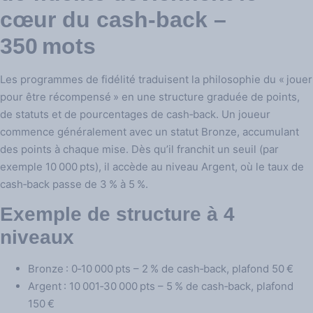
cœur du cash‑back –
350 mots
Les programmes de fidélité traduisent la philosophie du « jouer
pour être récompensé » en une structure graduée de points,
de statuts et de pourcentages de cash‑back. Un joueur
commence généralement avec un statut Bronze, accumulant
des points à chaque mise. Dès qu’il franchit un seuil (par
exemple 10 000 pts), il accède au niveau Argent, où le taux de
cash‑back passe de 3 % à 5 %.
Exemple de structure à 4
niveaux
Bronze : 0‑10 000 pts – 2 % de cash‑back, plafond 50 €
Argent : 10 001‑30 000 pts – 5 % de cash‑back, plafond
150 €