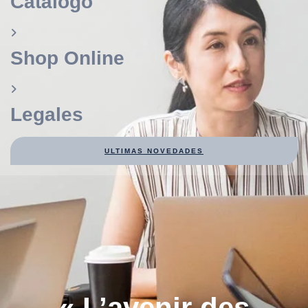
Catálogo
Shop Online
Legales
ULTIMAS NOVEDADES
« L’avenir des