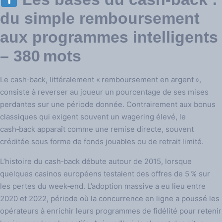
du simple remboursement
aux programmes intelligents
– 380 mots
Le cash‑back, littéralement « remboursement en argent »,
consiste à reverser au joueur un pourcentage de ses mises
perdantes sur une période donnée. Contrairement aux bonus
classiques qui exigent souvent un wagering élevé, le
cash‑back apparaît comme une remise directe, souvent
créditée sous forme de fonds jouables ou de retrait limité.
L’histoire du cash‑back débute autour de 2015, lorsque
quelques casinos européens testaient des offres de 5 % sur
les pertes du week‑end. L’adoption massive a eu lieu entre
2020 et 2022, période où la concurrence en ligne a poussé les
opérateurs à enrichir leurs programmes de fidélité pour retenir