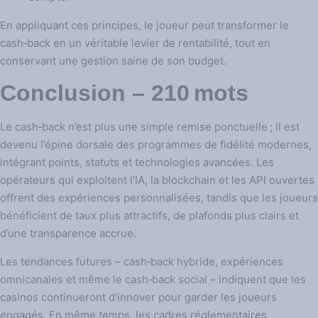
En appliquant ces principes, le joueur peut transformer le
cash‑back en un véritable levier de rentabilité, tout en
conservant une gestion saine de son budget.
Conclusion – 210 mots
Le cash‑back n’est plus une simple remise ponctuelle ; il est
devenu l’épine dorsale des programmes de fidélité modernes,
intégrant points, statuts et technologies avancées. Les
opérateurs qui exploitent l’IA, la blockchain et les API ouvertes
offrent des expériences personnalisées, tandis que les joueurs
bénéficient de taux plus attractifs, de plafonds plus clairs et
d’une transparence accrue.
Les tendances futures – cash‑back hybride, expériences
omnicanales et même le cash‑back social – indiquent que les
casinos continueront d’innover pour garder les joueurs
engagés. En même temps, les cadres réglementaires