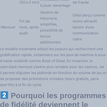
(30 s‑2 min)
de fraude
à jouer davantage
Gestion de
Délai perçu comme
trésorerie
Fin de
moins attractif,
simplifiée,
Mensuel
mois, après
besoin d’une
possibilité de
audit
communication
bonus
claire
additionnels
Le modèle instantané séduit les joueurs qui recherchent une
gratification rapide, notamment sur les jeux de machine à sous
à haute volatilité comme
Book of Dead
. En revanche, le
cash‑back mensuel s’avère plus rentable pour les casinos, car
il permet d’ajuster les plafonds en fonction du volume de jeu et
de proposer des promotions croisées (tours gratuits, paris
sportifs) à la fin du cycle.
Pourquoi les programmes
de fidélité deviennent le