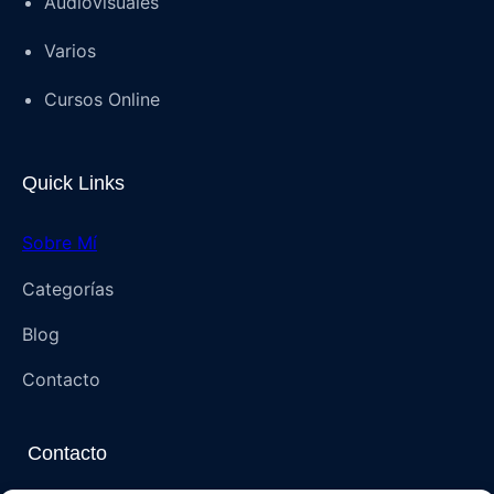
Audiovisuales
Varios
Cursos Online
Quick Links
Sobre Mí
Categorías
Blog
Contacto
Contacto