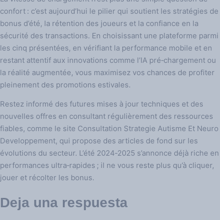
confort : c’est aujourd’hui le pilier qui soutient les stratégies de
bonus d’été, la rétention des joueurs et la confiance en la
sécurité des transactions. En choisissant une plateforme parmi
les cinq présentées, en vérifiant la performance mobile et en
restant attentif aux innovations comme l’IA pré‑chargement ou
la réalité augmentée, vous maximisez vos chances de profiter
pleinement des promotions estivales.
Restez informé des futures mises à jour techniques et des
nouvelles offres en consultant régulièrement des ressources
fiables, comme le site Consultation Strategie Autisme Et Neuro
Developpement, qui propose des articles de fond sur les
évolutions du secteur. L’été 2024‑2025 s’annonce déjà riche en
performances ultra‑rapides ; il ne vous reste plus qu’à cliquer,
jouer et récolter les bonus.
Deja una respuesta