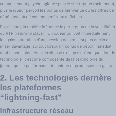
comportement psychologique : plus le site répond rapidement,
plus le joueur perçoit les bonus de bienvenue ou les offres de
dépôt instantané comme généreux et fiables.
Par ailleurs, la rapidité influence la perception de la volatilité et
du RTP (return to player). Un joueur qui voit immédiatement
les gains potentiels d’une session de slots est plus enclin à
miser davantage, surtout lorsqu’un bonus de dépôt immédiat
double son solde. Ainsi, la vitesse n’est pas qu’une question de
technologie ; c’est une composante de la psychologie du
joueur, qui lie performance technique et promesses de gains.
2. Les technologies derrière
les plateformes
“lightning‑fast”
Infrastructure réseau