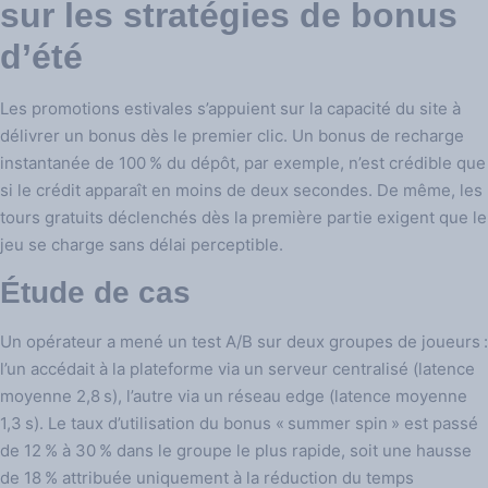
sur les stratégies de bonus
d’été
Les promotions estivales s’appuient sur la capacité du site à
délivrer un bonus dès le premier clic. Un bonus de recharge
instantanée de 100 % du dépôt, par exemple, n’est crédible que
si le crédit apparaît en moins de deux secondes. De même, les
tours gratuits déclenchés dès la première partie exigent que le
jeu se charge sans délai perceptible.
Étude de cas
Un opérateur a mené un test A/B sur deux groupes de joueurs :
l’un accédait à la plateforme via un serveur centralisé (latence
moyenne 2,8 s), l’autre via un réseau edge (latence moyenne
1,3 s). Le taux d’utilisation du bonus « summer spin » est passé
de 12 % à 30 % dans le groupe le plus rapide, soit une hausse
de 18 % attribuée uniquement à la réduction du temps