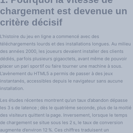
chargement est devenue un
critère décisif
L’histoire du jeu en ligne a commencé avec des
téléchargements lourds et des installations longues. Au milieu
des années 2000, les joueurs devaient installer des clients
dédiés, parfois plusieurs gigaoctets, avant même de pouvoir
placer un pari sportif ou faire tourner une machine à sous.
L’avènement du HTML5 a permis de passer à des jeux
instantanés, accessibles depuis le navigateur sans aucune
installation.
Les études récentes montrent qu’un taux d’abandon dépasse
les 3 s de latence ; dès le quatrième seconde, plus de la moitié
des visiteurs quittent la page. Inversement, lorsque le temps
de chargement se situe sous les 2 s, le taux de conversion
augmente d’environ 12 %. Ces chiffres traduisent un