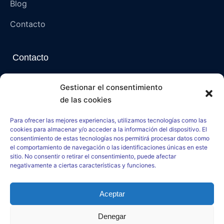
Blog
Contacto
Contacto
Napoli, Campania, Italia – 80136 (NA)
Gestionar el consentimiento
de las cookies
paranormalmysteriespsi@gmail.com
Para ofrecer las mejores experiencias, utilizamos tecnologías como las
paranormal-mysteries-psi.net
cookies para almacenar y/o acceder a la información del dispositivo. El
consentimiento de estas tecnologías nos permitirá procesar datos como
el comportamiento de navegación o las identificaciones únicas en este
sitio. No consentir o retirar el consentimiento, puede afectar
negativamente a ciertas características y funciones.
–
Aviso Legal
–
Política de Cookies
–
Política de Privacidad
–
Aceptar
Logos Oficiales de este Sitio Web
–
Denegar