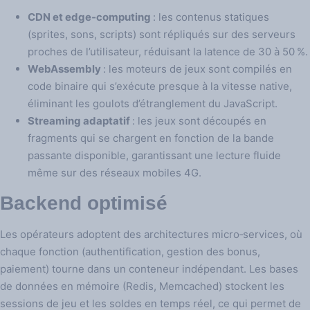
CDN et edge‑computing
: les contenus statiques
(sprites, sons, scripts) sont répliqués sur des serveurs
proches de l’utilisateur, réduisant la latence de 30 à 50 %.
WebAssembly
: les moteurs de jeux sont compilés en
code binaire qui s’exécute presque à la vitesse native,
éliminant les goulots d’étranglement du JavaScript.
Streaming adaptatif
: les jeux sont découpés en
fragments qui se chargent en fonction de la bande
passante disponible, garantissant une lecture fluide
même sur des réseaux mobiles 4G.
Backend optimisé
Les opérateurs adoptent des architectures micro‑services, où
chaque fonction (authentification, gestion des bonus,
paiement) tourne dans un conteneur indépendant. Les bases
de données en mémoire (Redis, Memcached) stockent les
sessions de jeu et les soldes en temps réel, ce qui permet de