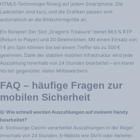
HTML5‑Technologie flüssig auf jedem Smartphone. Die
Ladezeiten sind kurz, und die Grafiken passen sich
automatisch an die Bildschirmgröße an.
Ein Beispiel: Der Slot „Dragon’s Treasure“ bietet 96,5 % RTP
(Return to Player) und 20 Gewinnlinien. Mit einem Einsatz von
1 € pro Spin können Sie bei einem Treffer bis zu 500 €
gewinnen. Dank der stabilen mobilen Infrastruktur wird jede
Auszahlung innerhalb von 24 Stunden bearbeitet – ein klarer
Vorteil gegenüber vielen Mitbewerbern.
FAQ – häufige Fragen zur
mobilen Sicherheit
Q: Wie schnell werden Auszahlungen auf meinem Handy
bearbeitet?
A: Slotlounge Casino verarbeitet Auszahlungen in der Regel
innerhalb von 24 Stunden. E‑Wallets wie Skrill oder Neteller