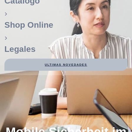
Catálogo
Shop Online
Legales
ULTIMAS NOVEDADES
Mobile Sicherheit im