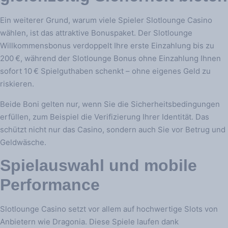
Ein weiterer Grund, warum viele Spieler Slotlounge Casino
wählen, ist das attraktive Bonuspaket. Der Slotlounge
Willkommensbonus verdoppelt Ihre erste Einzahlung bis zu
200 €, während der Slotlounge Bonus ohne Einzahlung Ihnen
sofort 10 € Spielguthaben schenkt – ohne eigenes Geld zu
riskieren.
Beide Boni gelten nur, wenn Sie die Sicherheitsbedingungen
erfüllen, zum Beispiel die Verifizierung Ihrer Identität. Das
schützt nicht nur das Casino, sondern auch Sie vor Betrug und
Geldwäsche.
Spielauswahl und mobile
Performance
Slotlounge Casino setzt vor allem auf hochwertige Slots von
Anbietern wie Dragonia. Diese Spiele laufen dank