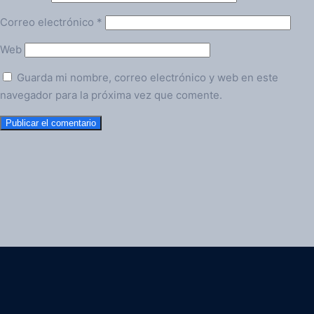
Correo electrónico
*
Web
Guarda mi nombre, correo electrónico y web en este
navegador para la próxima vez que comente.