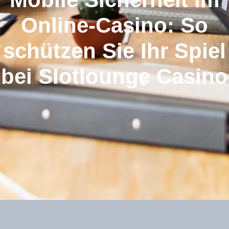
Online‑Casino: So
schützen Sie Ihr Spiel
bei Slotlounge Casino