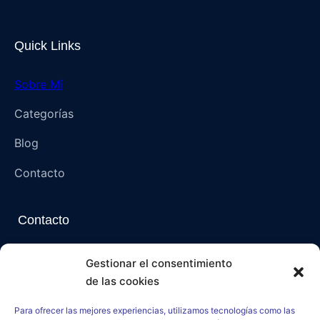
Quick Links
Sobre Mí
Categorías
Blog
Contacto
Contacto
Napoli, Campania, Italia – 80136 (NA)
Gestionar el consentimiento
de las cookies
paranormalmysteriespsi@gmail.com
Para ofrecer las mejores experiencias, utilizamos tecnologías como las
paranormal-mysteries-psi.net