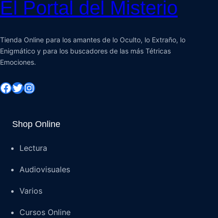
El Portal del Misterio
Tienda Online para los amantes de lo Oculto, lo Extraño, lo
Enigmático y para los buscadores de las más Tétricas
Emociones.
Shop Online
Lectura
Audiovisuales
Varios
Cursos Online