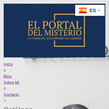
ES
Inicio
&
Blog
Sobre Mí
&
Contacto