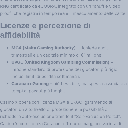
RNG certificato da eCOGRA, integrato con un “shuffle video
proof” che registra in tempo reale il mescolamento delle carte.
Licenze e percezione di
affidabilità
MGA (Malta Gaming Authority)
– richiede audit
trimestrali e un capitale minimo di €1 milione.
UKGC (United Kingdom Gambling Commission)
–
impone standard di protezione dei giocatori più rigidi,
inclusi limiti di perdita settimanali.
Curacao eGaming
– più flessibile, ma spesso associata a
tempi di payout più lunghi.
Casino X opera con licenza MGA e UKGC, garantendo ai
giocatori un alto livello di protezione e la possibilità di
richiedere auto‑esclusione tramite il “Self‑Exclusion Portal”.
Casino Y, con licenza Curacao, offre una maggiore varietà di