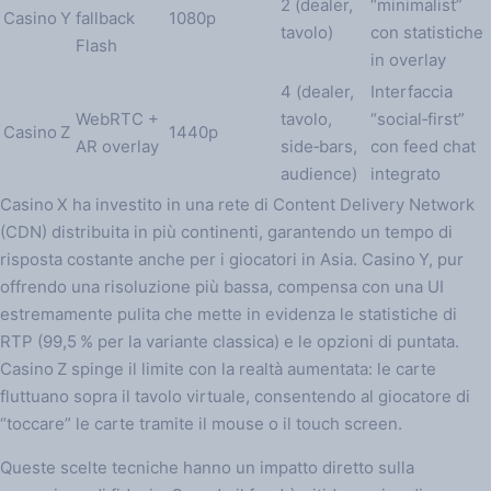
2 (dealer,
“minimalist”
Casino Y
fallback
1080p
tavolo)
con statistiche
Flash
in overlay
4 (dealer,
Interfaccia
WebRTC +
tavolo,
“social‑first”
Casino Z
1440p
AR overlay
side‑bars,
con feed chat
audience)
integrato
Casino X ha investito in una rete di Content Delivery Network
(CDN) distribuita in più continenti, garantendo un tempo di
risposta costante anche per i giocatori in Asia. Casino Y, pur
offrendo una risoluzione più bassa, compensa con una UI
estremamente pulita che mette in evidenza le statistiche di
RTP (99,5 % per la variante classica) e le opzioni di puntata.
Casino Z spinge il limite con la realtà aumentata: le carte
fluttuano sopra il tavolo virtuale, consentendo al giocatore di
“toccare” le carte tramite il mouse o il touch screen.
Queste scelte tecniche hanno un impatto diretto sulla