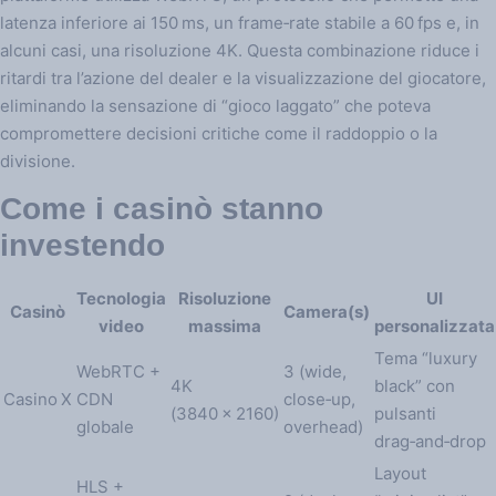
latenza inferiore ai 150 ms, un frame‑rate stabile a 60 fps e, in
alcuni casi, una risoluzione 4K. Questa combinazione riduce i
ritardi tra l’azione del dealer e la visualizzazione del giocatore,
eliminando la sensazione di “gioco laggato” che poteva
compromettere decisioni critiche come il raddoppio o la
divisione.
Come i casinò stanno
investendo
Tecnologia
Risoluzione
UI
Casinò
Camera(s)
video
massima
personalizzata
Tema “luxury
WebRTC +
3 (wide,
4K
black” con
Casino X
CDN
close‑up,
(3840 × 2160)
pulsanti
globale
overhead)
drag‑and‑drop
Layout
HLS +