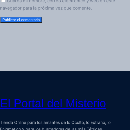
Guarda mi nombre, correo electrónico y web en este
navegador para la próxima vez que comente.
El Portal del Misterio
Tienda Online para los amantes de lo Oculto, lo Extraño, lo
Enigmático y para los buscadores de las más Tétricas