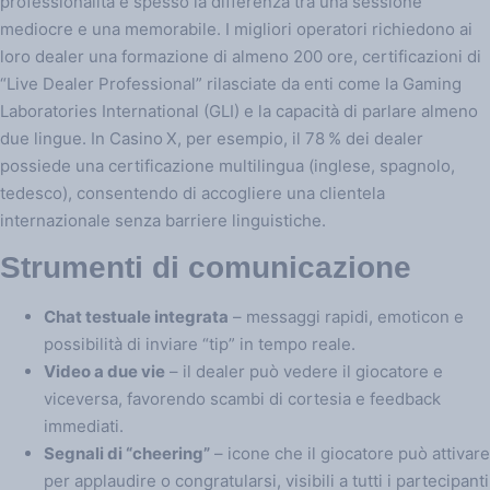
professionalità è spesso la differenza tra una sessione
mediocre e una memorabile. I migliori operatori richiedono ai
loro dealer una formazione di almeno 200 ore, certificazioni di
“Live Dealer Professional” rilasciate da enti come la Gaming
Laboratories International (GLI) e la capacità di parlare almeno
due lingue. In Casino X, per esempio, il 78 % dei dealer
possiede una certificazione multilingua (inglese, spagnolo,
tedesco), consentendo di accogliere una clientela
internazionale senza barriere linguistiche.
Strumenti di comunicazione
Chat testuale integrata
– messaggi rapidi, emoticon e
possibilità di inviare “tip” in tempo reale.
Video a due vie
– il dealer può vedere il giocatore e
viceversa, favorendo scambi di cortesia e feedback
immediati.
Segnali di “cheering”
– icone che il giocatore può attivare
per applaudire o congratularsi, visibili a tutti i partecipanti