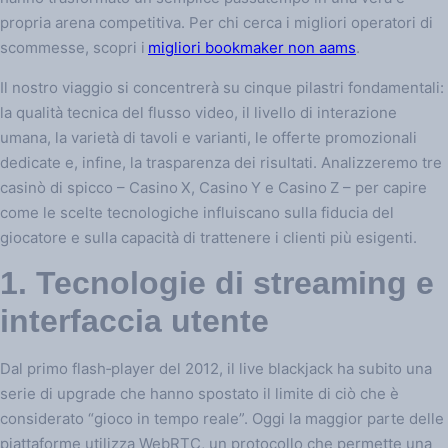
propria arena competitiva. Per chi cerca i migliori operatori di
scommesse, scopri i
migliori bookmaker non aams
.
Il nostro viaggio si concentrerà su cinque pilastri fondamentali:
la qualità tecnica del flusso video, il livello di interazione
umana, la varietà di tavoli e varianti, le offerte promozionali
dedicate e, infine, la trasparenza dei risultati. Analizzeremo tre
casinò di spicco – Casino X, Casino Y e Casino Z – per capire
come le scelte tecnologiche influiscano sulla fiducia del
giocatore e sulla capacità di trattenere i clienti più esigenti.
1. Tecnologie di streaming e
interfaccia utente
Dal primo flash‑player del 2012, il live blackjack ha subito una
serie di upgrade che hanno spostato il limite di ciò che è
considerato “gioco in tempo reale”. Oggi la maggior parte delle
piattaforme utilizza WebRTC, un protocollo che permette una