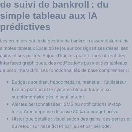
de suivi de bankroll : du
simple tableau aux IA
prédictives
Les premiers outils de gestion de bankroll ressemblaient à de
simples tableaux Excel où le joueur consignait ses mises, ses
gains et ses pertes. Aujourd’hui, les plateformes offrent des
interfaces graphiques, des notifications push et des tableaux
de bord interactifs. Les fonctionnalités de base comprennent :
Budget quotidien, hebdomadaire, mensuel : l’utilisateur
fixe un plafond et le système bloque toute mise
supplémentaire dès le seuil atteint.
Alertes personnalisées : SMS ou notifications in‑app
lorsqu’une dépense dépasse 80 % du budget prévu.
Historique détaillé : visualisation des gains, des pertes et
du retour sur mise (RTP) par jeu et par période.