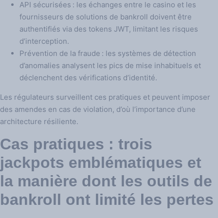
API sécurisées : les échanges entre le casino et les
fournisseurs de solutions de bankroll doivent être
authentifiés via des tokens JWT, limitant les risques
d’interception.
Prévention de la fraude : les systèmes de détection
d’anomalies analysent les pics de mise inhabituels et
déclenchent des vérifications d’identité.
Les régulateurs surveillent ces pratiques et peuvent imposer
des amendes en cas de violation, d’où l’importance d’une
architecture résiliente.
Cas pratiques : trois
jackpots emblématiques et
la manière dont les outils de
bankroll ont limité les pertes