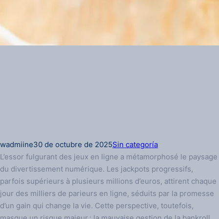
wadmiine
30 de octubre de 2025
Sin categoría
L’essor fulgurant des jeux en ligne a métamorphosé le paysage
du divertissement numérique. Les jackpots progressifs,
parfois supérieurs à plusieurs millions d’euros, attirent chaque
jour des milliers de parieurs en ligne, séduits par la promesse
d’un gain qui change la vie. Cette perspective, toutefois,
masque un risque majeur : la mauvaise gestion de la bankroll.