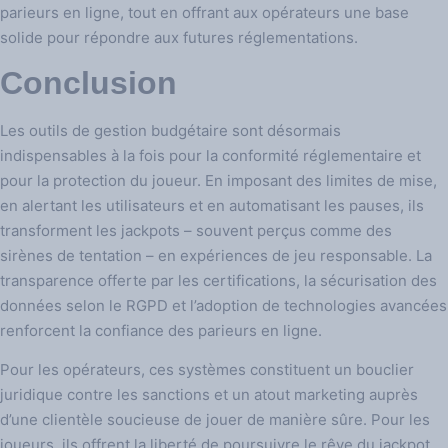
parieurs en ligne, tout en offrant aux opérateurs une base
solide pour répondre aux futures réglementations.
Conclusion
Les outils de gestion budgétaire sont désormais
indispensables à la fois pour la conformité réglementaire et
pour la protection du joueur. En imposant des limites de mise,
en alertant les utilisateurs et en automatisant les pauses, ils
transforment les jackpots – souvent perçus comme des
sirènes de tentation – en expériences de jeu responsable. La
transparence offerte par les certifications, la sécurisation des
données selon le RGPD et l’adoption de technologies avancées
renforcent la confiance des parieurs en ligne.
Pour les opérateurs, ces systèmes constituent un bouclier
juridique contre les sanctions et un atout marketing auprès
d’une clientèle soucieuse de jouer de manière sûre. Pour les
joueurs, ils offrent la liberté de poursuivre le rêve du jackpot