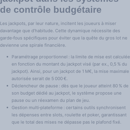
de contrôle budgétaire
Les jackpots, par leur nature, incitent les joueurs à miser
davantage que d’habitude. Cette dynamique nécessite des
garde‑fous spécifiques pour éviter que la quête du gros lot ne
devienne une spirale financière.
Paramétrage proportionnel : la limite de mise est calculée
en fonction du montant du jackpot visé (par ex., 0,5 % du
jackpot). Ainsi, pour un jackpot de 1 M€, la mise maximale
autorisée serait de 5 000 €.
Déclencheur de pause : dès que le joueur atteint 80 % de
son budget dédié au jackpot, le système propose une
pause ou un réexamen du plan de jeu.
Gestion multi‑plateforme : certains outils synchronisent
les dépenses entre slots, roulette et poker, garantissant
que le total des mises ne dépasse pas le plafond fixé.