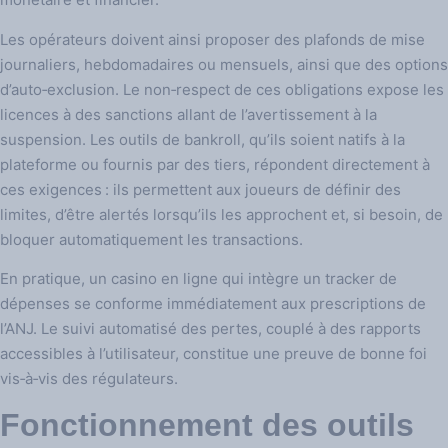
Les opérateurs doivent ainsi proposer des plafonds de mise
journaliers, hebdomadaires ou mensuels, ainsi que des options
d’auto‑exclusion. Le non‑respect de ces obligations expose les
licences à des sanctions allant de l’avertissement à la
suspension. Les outils de bankroll, qu’ils soient natifs à la
plateforme ou fournis par des tiers, répondent directement à
ces exigences : ils permettent aux joueurs de définir des
limites, d’être alertés lorsqu’ils les approchent et, si besoin, de
bloquer automatiquement les transactions.
En pratique, un casino en ligne qui intègre un tracker de
dépenses se conforme immédiatement aux prescriptions de
l’ANJ. Le suivi automatisé des pertes, couplé à des rapports
accessibles à l’utilisateur, constitue une preuve de bonne foi
vis‑à‑vis des régulateurs.
Fonctionnement des outils