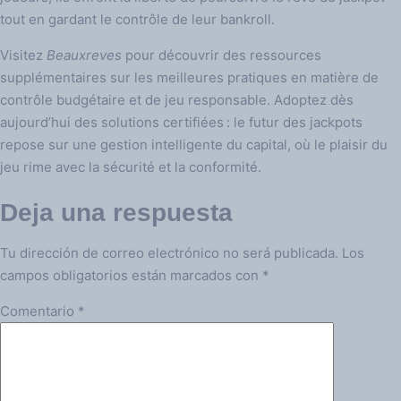
tout en gardant le contrôle de leur bankroll.
Visitez
Beauxreves
pour découvrir des ressources
supplémentaires sur les meilleures pratiques en matière de
contrôle budgétaire et de jeu responsable. Adoptez dès
aujourd’hui des solutions certifiées : le futur des jackpots
repose sur une gestion intelligente du capital, où le plaisir du
jeu rime avec la sécurité et la conformité.
Deja una respuesta
Tu dirección de correo electrónico no será publicada.
Los
campos obligatorios están marcados con
*
Comentario
*