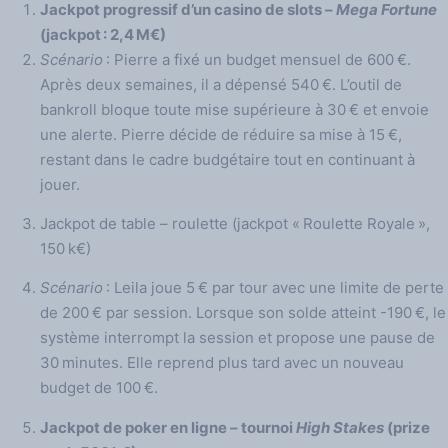
Jackpot progressif d’un casino de slots –
Mega Fortune
(jackpot : 2,4 M€)
Scénario
: Pierre a fixé un budget mensuel de 600 €.
Après deux semaines, il a dépensé 540 €. L’outil de
bankroll bloque toute mise supérieure à 30 € et envoie
une alerte. Pierre décide de réduire sa mise à 15 €,
restant dans le cadre budgétaire tout en continuant à
jouer.
Jackpot de table – roulette (jackpot « Roulette Royale »,
150 k€)
Scénario
: Leila joue 5 € par tour avec une limite de perte
de 200 € par session. Lorsque son solde atteint -190 €, le
système interrompt la session et propose une pause de
30 minutes. Elle reprend plus tard avec un nouveau
budget de 100 €.
Jackpot de poker en ligne – tournoi
High Stakes
(prize