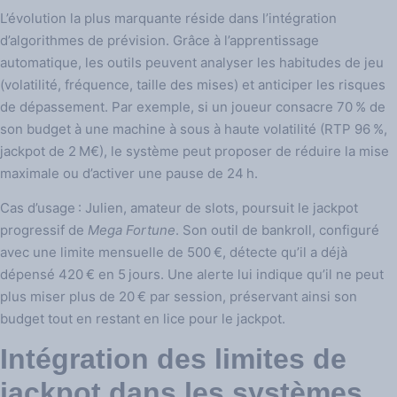
L’évolution la plus marquante réside dans l’intégration
d’algorithmes de prévision. Grâce à l’apprentissage
automatique, les outils peuvent analyser les habitudes de jeu
(volatilité, fréquence, taille des mises) et anticiper les risques
de dépassement. Par exemple, si un joueur consacre 70 % de
son budget à une machine à sous à haute volatilité (RTP 96 %,
jackpot de 2 M€), le système peut proposer de réduire la mise
maximale ou d’activer une pause de 24 h.
Cas d’usage : Julien, amateur de slots, poursuit le jackpot
progressif de
Mega Fortune
. Son outil de bankroll, configuré
avec une limite mensuelle de 500 €, détecte qu’il a déjà
dépensé 420 € en 5 jours. Une alerte lui indique qu’il ne peut
plus miser plus de 20 € par session, préservant ainsi son
budget tout en restant en lice pour le jackpot.
Intégration des limites de
jackpot dans les systèmes