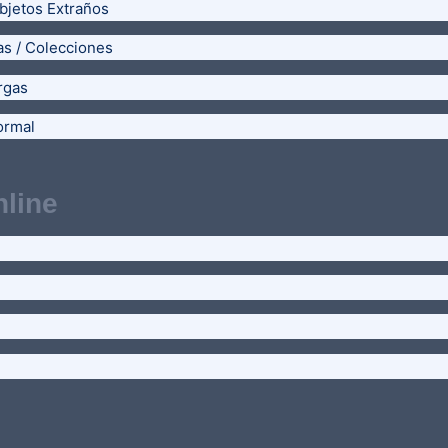
bjetos Extraños
as / Colecciones
rgas
ormal
line