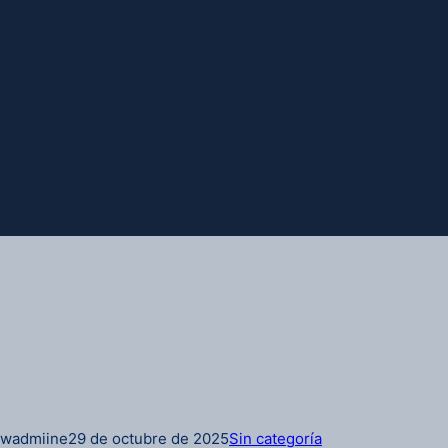
wadmiine
29 de octubre de 2025
Sin categoría