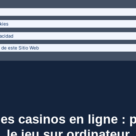
kies
vacidad
 de este Sitio Web
es casinos en ligne : 
le jeu sur ordinateur