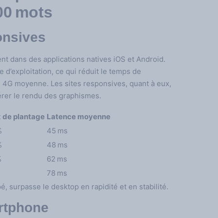
400 mots
onsives
t dans des applications natives iOS et Android.
d’exploitation, ce qui réduit le temps de
4G moyenne. Les sites responsives, quant à eux,
lérer le rendu des graphismes.
 de plantage
Latence moyenne
%
45 ms
%
48 ms
%
62 ms
78 ms
é, surpasse le desktop en rapidité et en stabilité.
rtphone