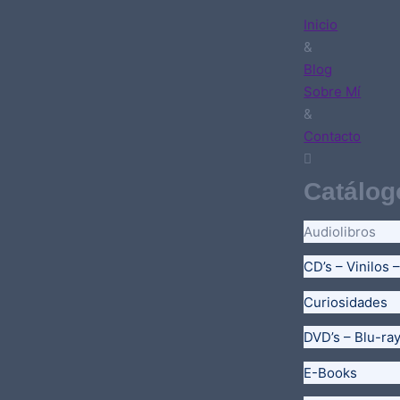
Inicio
&
Blog
Sobre Mí
&
Contacto
Catálog
Audiolibros
CD’s – Vinilos 
Curiosidades
DVD’s – Blu-ra
E-Books