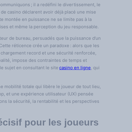
mmuniquons ; il a redéfini le divertissement, le
s de casino déclarent avoir déjà placé une mise
te montée en puissance ne se limite pas à la
 mises et même la perception du jeu responsable.
teur de bureau, persuadés que la puissance d’un
Cette réticence crée un paradoxe : alors que les
 chargement record et une sécurité renforcée,
éalité, impose des contraintes de temps et
 sujet en consultant le site
casino en ligne
, qui
 mobilité totale qui libère le joueur de tout lieu,
p, et une expérience utilisateur (UX) pensée
s la sécurité, la rentabilité et les perspectives
écisif pour les joueurs