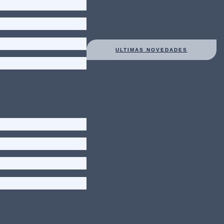
ULTIMAS NOVEDADES