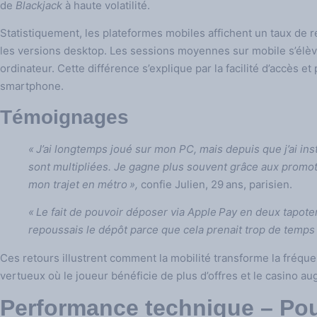
de
Blackjack
à haute volatilité.
Statistiquement, les plateformes mobiles affichent un taux de 
les versions desktop. Les sessions moyennes sur mobile s’élève
ordinateur. Cette différence s’explique par la facilité d’accès e
smartphone.
Témoignages
« J’ai longtemps joué sur mon PC, mais depuis que j’ai inst
sont multipliées. Je gagne plus souvent grâce aux promo
mon trajet en métro »,
confie Julien, 29 ans, parisien.
« Le fait de pouvoir déposer via Apple Pay en deux tapote
repoussais le dépôt parce que cela prenait trop de temps 
Ces retours illustrent comment la mobilité transforme la fréque
vertueux où le joueur bénéficie de plus d’offres et le casino 
Performance technique – Pou