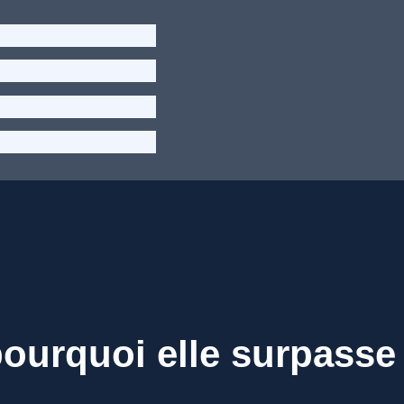
pourquoi elle surpasse