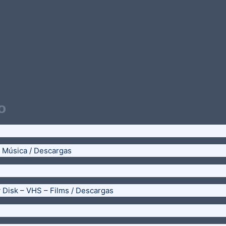
o
– Música / Descargas
y Disk – VHS – Films / Descargas