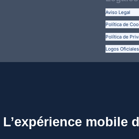
Aviso Legal
Política de Coo
Política de Pri
Logos Oficiales
L’expérience mobile d