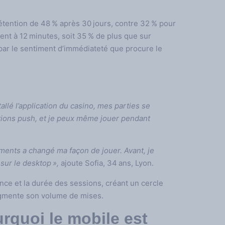
rétention de 48 % après 30 jours, contre 32 % pour
nt à 12 minutes, soit 35 % de plus que sur
t par le sentiment d’immédiateté que procure le
allé l’application du casino, mes parties se
tions push, et je peux même jouer pendant
ments a changé ma façon de jouer. Avant, je
sur le desktop »,
ajoute Sofia, 34 ans, Lyon.
nce et la durée des sessions, créant un cercle
augmente son volume de mises.
rquoi le mobile est