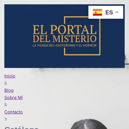
ES
Inicio
&
Blog
Sobre Mí
&
Contacto