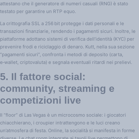
attestano che il generatore di numeri casuali (RNG) è stato
testato per garantire un RTP equo.
La crittografia SSL a 256 bit protegge i dati personali e le
transazioni finanziarie, rendendo i pagamenti sicuri. Inoltre, le
piattaforme adottano sistemi di verifica dell’identità (KYC) per
prevenire frodi e riciclaggio di denaro. Kutt, nella sua sezione
“pagamenti sicuri”, confronta i metodi di deposito (carta,
e‑wallet, criptovaluta) e segnala eventuali ritardi nei prelievi.
5. Il fattore social:
community, streaming e
competizioni live
Il “floor” di Las Vegas è un microcosmo sociale: i giocatori
chiacchierano, i croupier intrattengono e le luci creano
un’atmosfera di festa. Online, la socialità si manifesta in forme
diverse. Le chat room integrate ai tavoli live permettono di