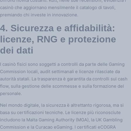
offrono novità costanti. Kutt, nelle sue recensioni, evidenzia i
casinò che aggiornano mensilmente il catalogo di tavoli,
premiando chi investe in innovazione.
4. Sicurezza e affidabilità:
licenze, RNG e protezione
dei dati
I casinò fisici sono soggetti a controlli da parte delle Gaming
Commission locali, audit settimanali e licenze rilasciate da
autorità statali. La trasparenza è garantita da controlli sul cash
flow, sulla gestione delle scommesse e sulla formazione del
personale.
Nel mondo digitale, la sicurezza è altrettanto rigorosa, ma si
basa su certificazioni tecniche. Le licenze più riconosciute
includono la Malta Gaming Authority (MGA), la UK Gambling
Commission e la Curacao eGaming. I certificati eCOGRA