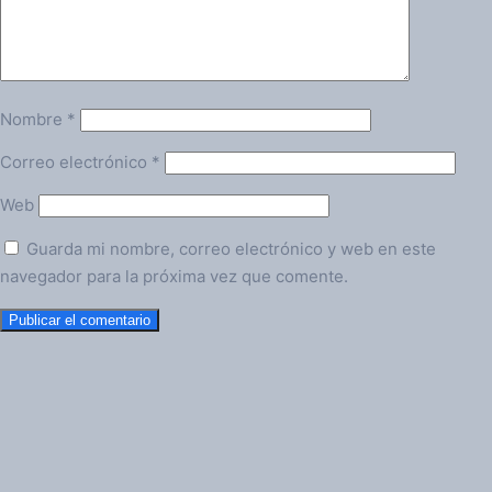
Nombre
*
Correo electrónico
*
Web
Guarda mi nombre, correo electrónico y web en este
navegador para la próxima vez que comente.