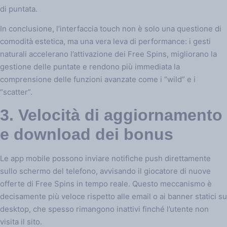
di puntata.
In conclusione, l’interfaccia touch non è solo una questione di
comodità estetica, ma una vera leva di performance: i gesti
naturali accelerano l’attivazione dei Free Spins, migliorano la
gestione delle puntate e rendono più immediata la
comprensione delle funzioni avanzate come i “wild” e i
“scatter”.
3. Velocità di aggiornamento
e download dei bonus
Le app mobile possono inviare notifiche push direttamente
sullo schermo del telefono, avvisando il giocatore di nuove
offerte di Free Spins in tempo reale. Questo meccanismo è
decisamente più veloce rispetto alle email o ai banner statici su
desktop, che spesso rimangono inattivi finché l’utente non
visita il sito.