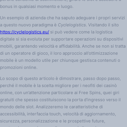
bonus in qualsiasi momento e luogo.
Un esempio di azienda che ha saputo adeguare i propri servizi
a questo nuovo paradigma è
Cyclelogistics
. Visitando il sito
https://cyclelogistics.eu/
si può vedere come la logistica
digitale si sia evoluta per supportare operazioni su dispositivi
mobili, garantendo velocità e affidabilità. Anche se non si tratta
di un operatore di gioco, il loro approccio all’ottimizzazione
mobile è un modello utile per chiunque gestisca contenuti o
promozioni online.
Lo scopo di questo articolo è dimostrare, passo dopo passo,
perché il mobile è la scelta migliore per i neofiti dei casinò
online, con un’attenzione particolare ai Free Spins, quei giri
gratuiti che spesso costituiscono la porta d’ingresso verso il
mondo delle slot. Analizzeremo le caratteristiche di
accessibilità, interfaccia touch, velocità di aggiornamento,
sicurezza, personalizzazione e le prospettive future,