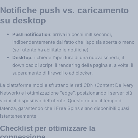
Notifiche push vs. caricamento
su desktop
Push notification
: arriva in pochi millisecondi,
indipendentemente dal fatto che l’app sia aperta o meno
(se l’utente ha abilitato le notifiche).
Desktop
: richiede l’apertura di una nuova scheda, il
download di script, il rendering della pagina e, a volte, il
superamento di firewall o ad blocker.
Le piattaforme mobile sfruttano le reti CDN (Content Delivery
Network) e l’ottimizzazione “edge”, posizionando i server più
vicini al dispositivo dell’utente. Questo riduce il tempo di
latenza, garantendo che i Free Spins siano disponibili quasi
istantaneamente.
Checklist per ottimizzare la
connessione