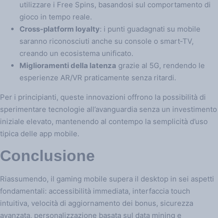
utilizzare i Free Spins, basandosi sul comportamento di
gioco in tempo reale.
Cross‑platform loyalty
: i punti guadagnati su mobile
saranno riconosciuti anche su console o smart‑TV,
creando un ecosistema unificato.
Miglioramenti della latenza
grazie al 5G, rendendo le
esperienze AR/VR praticamente senza ritardi.
Per i principianti, queste innovazioni offrono la possibilità di
sperimentare tecnologie all’avanguardia senza un investimento
iniziale elevato, mantenendo al contempo la semplicità d’uso
tipica delle app mobile.
Conclusione
Riassumendo, il gaming mobile supera il desktop in sei aspetti
fondamentali: accessibilità immediata, interfaccia touch
intuitiva, velocità di aggiornamento dei bonus, sicurezza
avanzata, personalizzazione basata sul data mining e