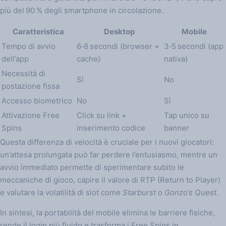
più del 90 % degli smartphone in circolazione.
Caratteristica
Desktop
Mobile
Tempo di avvio
6‑8 secondi (browser +
3‑5 secondi (app
dell’app
cache)
nativa)
Necessità di
Sì
No
postazione fissa
Accesso biometrico
No
Sì
Attivazione Free
Click su link +
Tap unico su
Spins
inserimento codice
banner
Questa differenza di velocità è cruciale per i nuovi giocatori:
un’attesa prolungata può far perdere l’entusiasmo, mentre un
avvio immediato permette di sperimentare subito le
meccaniche di gioco, capire il valore di RTP (Return to Player)
e valutare la volatilità di slot come
Starburst
o
Gonzo’s Quest
.
In sintesi, la portabilità del mobile elimina le barriere fisiche,
rende il login più fluido e trasforma i Free Spins in