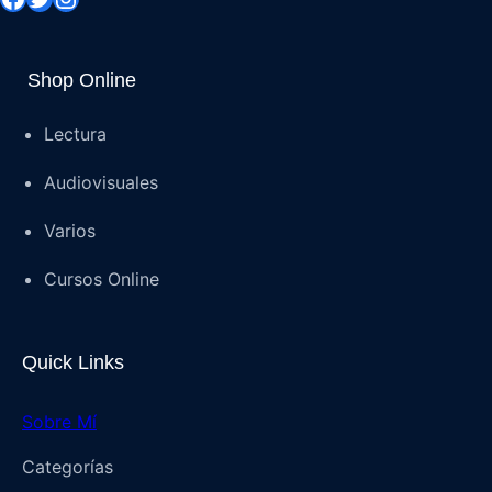
Shop Online
Lectura
Audiovisuales
Varios
Cursos Online
Quick Links
Sobre Mí
Categorías