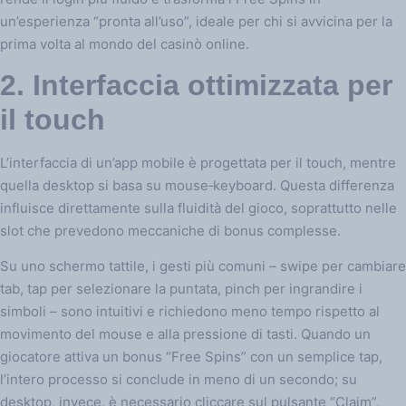
un’esperienza “pronta all’uso”, ideale per chi si avvicina per la
prima volta al mondo del casinò online.
2. Interfaccia ottimizzata per
il touch
L’interfaccia di un’app mobile è progettata per il touch, mentre
quella desktop si basa su mouse‑keyboard. Questa differenza
influisce direttamente sulla fluidità del gioco, soprattutto nelle
slot che prevedono meccaniche di bonus complesse.
Su uno schermo tattile, i gesti più comuni – swipe per cambiare
tab, tap per selezionare la puntata, pinch per ingrandire i
simboli – sono intuitivi e richiedono meno tempo rispetto al
movimento del mouse e alla pressione di tasti. Quando un
giocatore attiva un bonus “Free Spins” con un semplice tap,
l’intero processo si conclude in meno di un secondo; su
desktop, invece, è necessario cliccare sul pulsante “Claim”,