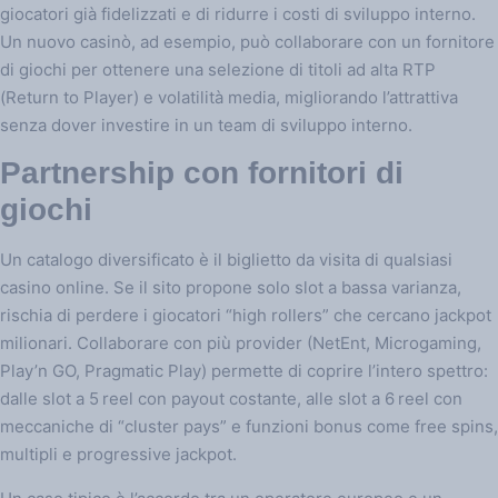
giocatori già fidelizzati e di ridurre i costi di sviluppo interno.
Un nuovo casinò, ad esempio, può collaborare con un fornitore
di giochi per ottenere una selezione di titoli ad alta RTP
(Return to Player) e volatilità media, migliorando l’attrattiva
senza dover investire in un team di sviluppo interno.
Partnership con fornitori di
giochi
Un catalogo diversificato è il biglietto da visita di qualsiasi
casino online. Se il sito propone solo slot a bassa varianza,
rischia di perdere i giocatori “high rollers” che cercano jackpot
milionari. Collaborare con più provider (NetEnt, Microgaming,
Play’n GO, Pragmatic Play) permette di coprire l’intero spettro:
dalle slot a 5 reel con payout costante, alle slot a 6 reel con
meccaniche di “cluster pays” e funzioni bonus come free spins,
multipli e progressive jackpot.