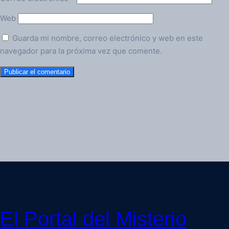
Web
Guarda mi nombre, correo electrónico y web en este
navegador para la próxima vez que comente.
El Portal del Misterio