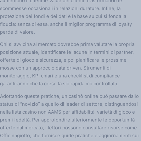
aumentano il Lifetime Value dei clienti, trasformando le
scommesse occasionali in relazioni durature. Infine, la
protezione dei fondi e dei dati è la base su cui si fonda la
fiducia: senza di essa, anche il miglior programma di loyalty
perde di valore.
Chi si avvicina al mercato dovrebbe prima valutare la propria
posizione attuale, identificare le lacune in termini di partner,
offerte di gioco e sicurezza, e poi pianificare le prossime
mosse con un approccio data‑driven. Strumenti di
monitoraggio, KPI chiari e una checklist di compliance
garantiranno che la crescita sia rapida ma controllata.
Adottando queste pratiche, un casinò online può passare dallo
status di “novizio” a quello di leader di settore, distinguendosi
nella lista casino non AAMS per affidabilità, varietà di gioco e
premi fedeltà. Per approfondire ulteriormente le opportunità
offerte dal mercato, i lettori possono consultare risorse come
Officinagiotto, che fornisce guide pratiche e aggiornamenti sui