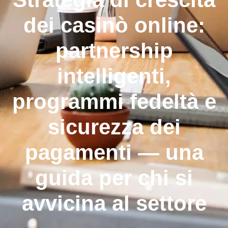
dei casinò online:
partnership
intelligenti,
programmi fedeltà e
sicurezza dei
pagamenti — una
guida per chi si
avvicina al settore