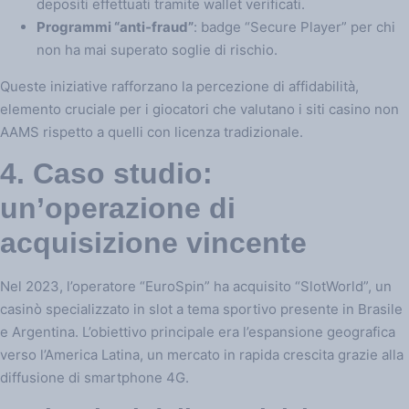
depositi effettuati tramite wallet verificati.
Programmi “anti‑fraud”
: badge “Secure Player” per chi
non ha mai superato soglie di rischio.
Queste iniziative rafforzano la percezione di affidabilità,
elemento cruciale per i giocatori che valutano i siti casino non
AAMS rispetto a quelli con licenza tradizionale.
4. Caso studio:
un’operazione di
acquisizione vincente
Nel 2023, l’operatore “EuroSpin” ha acquisito “SlotWorld”, un
casinò specializzato in slot a tema sportivo presente in Brasile
e Argentina. L’obiettivo principale era l’espansione geografica
verso l’America Latina, un mercato in rapida crescita grazie alla
diffusione di smartphone 4G.