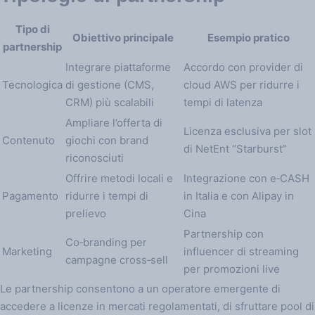
Tipo di
Obiettivo principale
Esempio pratico
partnership
Integrare piattaforme
Accordo con provider di
Tecnologica
di gestione (CMS,
cloud AWS per ridurre i
CRM) più scalabili
tempi di latenza
Ampliare l’offerta di
Licenza esclusiva per slot
Contenuto
giochi con brand
di NetEnt “Starburst”
riconosciuti
Offrire metodi locali e
Integrazione con e‑CASH
Pagamento
ridurre i tempi di
in Italia e con Alipay in
prelievo
Cina
Partnership con
Co‑branding per
Marketing
influencer di streaming
campagne cross‑sell
per promozioni live
Le partnership consentono a un operatore emergente di
accedere a licenze in mercati regolamentati, di sfruttare pool di