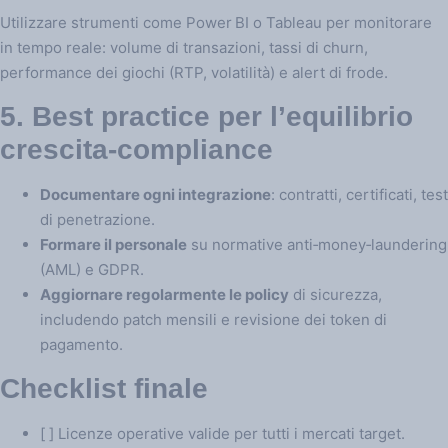
Utilizzare strumenti come Power BI o Tableau per monitorare
in tempo reale: volume di transazioni, tassi di churn,
performance dei giochi (RTP, volatilità) e alert di frode.
5. Best practice per l’equilibrio
crescita‑compliance
Documentare ogni integrazione
: contratti, certificati, test
di penetrazione.
Formare il personale
su normative anti‑money‑laundering
(AML) e GDPR.
Aggiornare regolarmente le policy
di sicurezza,
includendo patch mensili e revisione dei token di
pagamento.
Checklist finale
[ ] Licenze operative valide per tutti i mercati target.