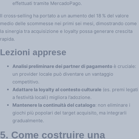
effettuati tramite MercadoPago.
Il cross‑selling ha portato a un aumento del 18 % del valore
medio delle scommesse nei primi sei mesi, dimostrando come
la sinergia tra acquisizione e loyalty possa generare crescita
rapida.
Lezioni apprese
Analisi preliminare dei partner di pagamento
è cruciale:
un provider locale può diventare un vantaggio
competitivo.
Adattare la loyalty al contesto culturale
(es. premi legati
a festività locali) migliora l’adozione.
Mantenere la continuità del catalogo
: non eliminare i
giochi più popolari del target acquisito, ma integrarli
gradualmente.
5. Come costruire una