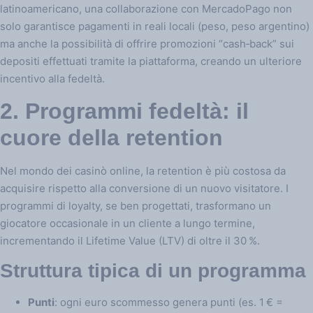
latinoamericano, una collaborazione con MercadoPago non
solo garantisce pagamenti in reali locali (peso, peso argentino)
ma anche la possibilità di offrire promozioni “cash‑back” sui
depositi effettuati tramite la piattaforma, creando un ulteriore
incentivo alla fedeltà.
2. Programmi fedeltà: il
cuore della retention
Nel mondo dei casinò online, la retention è più costosa da
acquisire rispetto alla conversione di un nuovo visitatore. I
programmi di loyalty, se ben progettati, trasformano un
giocatore occasionale in un cliente a lungo termine,
incrementando il Lifetime Value (LTV) di oltre il 30 %.
Struttura tipica di un programma
Punti
: ogni euro scommesso genera punti (es. 1 € =