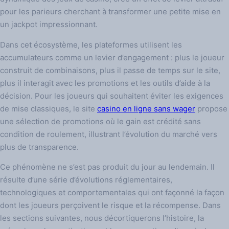
pour les parieurs cherchant à transformer une petite mise en
un jackpot impressionnant.
Dans cet écosystème, les plateformes utilisent les
accumulateurs comme un levier d’engagement : plus le joueur
construit de combinaisons, plus il passe de temps sur le site,
plus il interagit avec les promotions et les outils d’aide à la
décision. Pour les joueurs qui souhaitent éviter les exigences
de mise classiques, le site
casino en ligne sans wager
propose
une sélection de promotions où le gain est crédité sans
condition de roulement, illustrant l’évolution du marché vers
plus de transparence.
Ce phénomène ne s’est pas produit du jour au lendemain. Il
résulte d’une série d’évolutions réglementaires,
technologiques et comportementales qui ont façonné la façon
dont les joueurs perçoivent le risque et la récompense. Dans
les sections suivantes, nous décortiquerons l’histoire, la