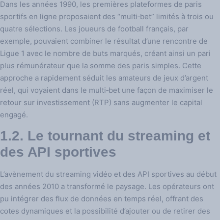
Dans les années 1990, les premières plateformes de paris
sportifs en ligne proposaient des “multi‑bet” limités à trois ou
quatre sélections. Les joueurs de football français, par
exemple, pouvaient combiner le résultat d’une rencontre de
Ligue 1 avec le nombre de buts marqués, créant ainsi un pari
plus rémunérateur que la somme des paris simples. Cette
approche a rapidement séduit les amateurs de jeux d’argent
réel, qui voyaient dans le multi‑bet une façon de maximiser le
retour sur investissement (RTP) sans augmenter le capital
engagé.
1.2. Le tournant du streaming et
des API sportives
L’avènement du streaming vidéo et des API sportives au début
des années 2010 a transformé le paysage. Les opérateurs ont
pu intégrer des flux de données en temps réel, offrant des
cotes dynamiques et la possibilité d’ajouter ou de retirer des