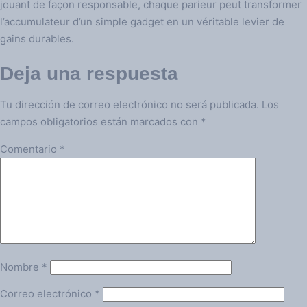
jouant de façon responsable, chaque parieur peut transformer
l’accumulateur d’un simple gadget en un véritable levier de
gains durables.
Deja una respuesta
Tu dirección de correo electrónico no será publicada.
Los
campos obligatorios están marcados con
*
Comentario
*
Nombre
*
Correo electrónico
*