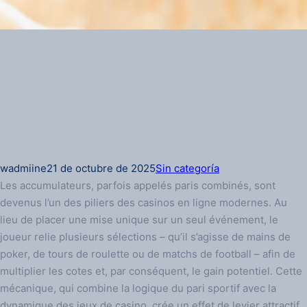
wadmiine
21 de octubre de 2025
Sin categoría
Les accumulateurs, parfois appelés paris combinés, sont
devenus l’un des piliers des casinos en ligne modernes. Au
lieu de placer une mise unique sur un seul événement, le
joueur relie plusieurs sélections – qu’il s’agisse de mains de
poker, de tours de roulette ou de matchs de football – afin de
multiplier les cotes et, par conséquent, le gain potentiel. Cette
mécanique, qui combine la logique du pari sportif avec la
dynamique des jeux de casino, crée un effet de levier attractif