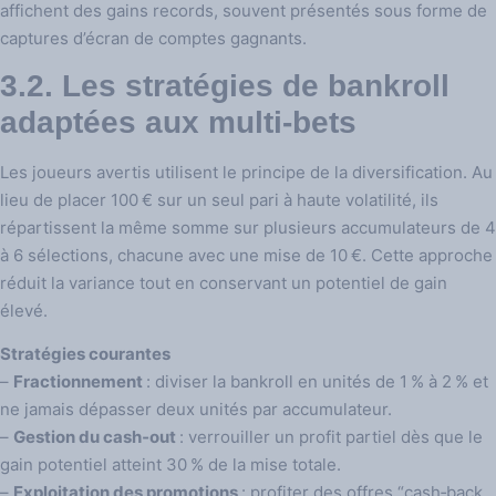
affichent des gains records, souvent présentés sous forme de
captures d’écran de comptes gagnants.
3.2. Les stratégies de bankroll
adaptées aux multi‑bets
Les joueurs avertis utilisent le principe de la diversification. Au
lieu de placer 100 € sur un seul pari à haute volatilité, ils
répartissent la même somme sur plusieurs accumulateurs de 4
à 6 sélections, chacune avec une mise de 10 €. Cette approche
réduit la variance tout en conservant un potentiel de gain
élevé.
Stratégies courantes
–
Fractionnement
: diviser la bankroll en unités de 1 % à 2 % et
ne jamais dépasser deux unités par accumulateur.
–
Gestion du cash‑out
: verrouiller un profit partiel dès que le
gain potentiel atteint 30 % de la mise totale.
–
Exploitation des promotions
: profiter des offres “cash‑back