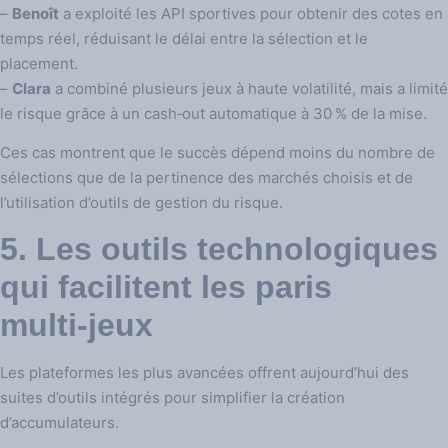
–
Benoît
a exploité les API sportives pour obtenir des cotes en
temps réel, réduisant le délai entre la sélection et le
placement.
–
Clara
a combiné plusieurs jeux à haute volatilité, mais a limité
le risque grâce à un cash‑out automatique à 30 % de la mise.
Ces cas montrent que le succès dépend moins du nombre de
sélections que de la pertinence des marchés choisis et de
l’utilisation d’outils de gestion du risque.
5. Les outils technologiques
qui facilitent les paris
multi‑jeux
Les plateformes les plus avancées offrent aujourd’hui des
suites d’outils intégrés pour simplifier la création
d’accumulateurs.