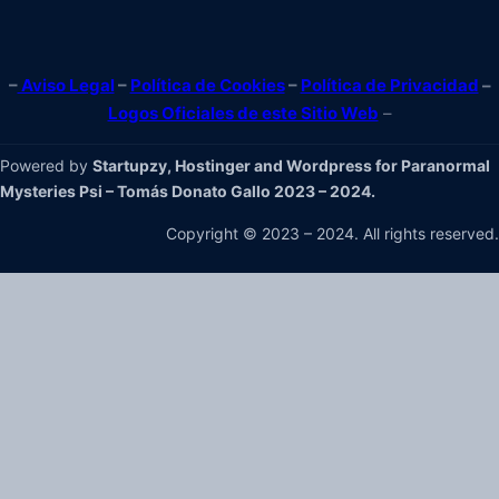
–
Aviso Legal
–
Política de Cookies
–
Política de Privacidad
–
Logos Oficiales de este Sitio Web
–
Powered by
Startupzy, Hostinger and Wordpress for Paranormal
Mysteries Psi – Tomás Donato Gallo 2023 – 2024.
Copyright © 2023 – 2024. All rights reserved.