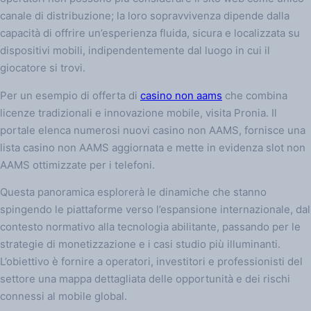
canale di distribuzione; la loro sopravvivenza dipende dalla
capacità di offrire un’esperienza fluida, sicura e localizzata su
dispositivi mobili, indipendentemente dal luogo in cui il
giocatore si trovi.
Per un esempio di offerta di
casino non aams
che combina
licenze tradizionali e innovazione mobile, visita Pronia. Il
portale elenca numerosi nuovi casino non AAMS, fornisce una
lista casino non AAMS aggiornata e mette in evidenza slot non
AAMS ottimizzate per i telefoni.
Questa panoramica esplorerà le dinamiche che stanno
spingendo le piattaforme verso l’espansione internazionale, dal
contesto normativo alla tecnologia abilitante, passando per le
strategie di monetizzazione e i casi studio più illuminanti.
L’obiettivo è fornire a operatori, investitori e professionisti del
settore una mappa dettagliata delle opportunità e dei rischi
connessi al mobile global.