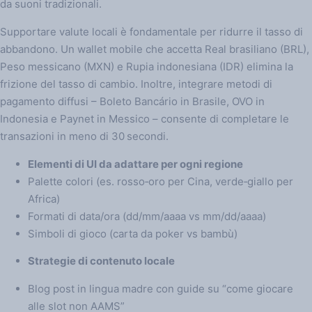
da suoni tradizionali.
Supportare valute locali è fondamentale per ridurre il tasso di
abbandono. Un wallet mobile che accetta Real brasiliano (BRL),
Peso messicano (MXN) e Rupia indonesiana (IDR) elimina la
frizione del tasso di cambio. Inoltre, integrare metodi di
pagamento diffusi – Boleto Bancário in Brasile, OVO in
Indonesia e Paynet in Messico – consente di completare le
transazioni in meno di 30 secondi.
Elementi di UI da adattare per ogni regione
Palette colori (es. rosso‑oro per Cina, verde‑giallo per
Africa)
Formati di data/ora (dd/mm/aaaa vs mm/dd/aaaa)
Simboli di gioco (carta da poker vs bambù)
Strategie di contenuto locale
Blog post in lingua madre con guide su “come giocare
alle slot non AAMS”