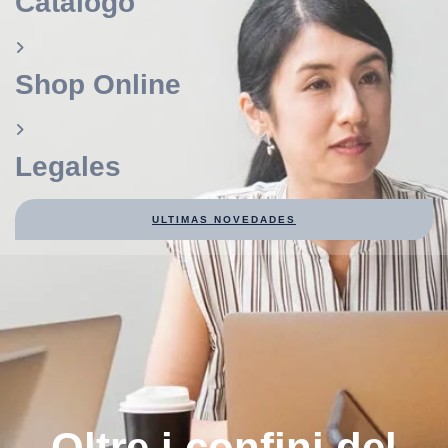
Catálogo
Shop Online
Legales
ULTIMAS NOVEDADES
Oltre i confini del