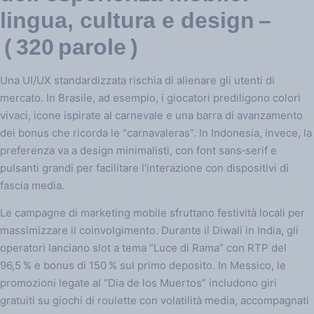
lingua, cultura e design –
( 320 parole )
Una UI/UX standardizzata rischia di alienare gli utenti di
mercato. In Brasile, ad esempio, i giocatori prediligono colori
vivaci, icone ispirate al carnevale e una barra di avanzamento
dei bonus che ricorda le “carnavaleras”. In Indonesia, invece, la
preferenza va a design minimalisti, con font sans‑serif e
pulsanti grandi per facilitare l’interazione con dispositivi di
fascia media.
Le campagne di marketing mobile sfruttano festività locali per
massimizzare il coinvolgimento. Durante il Diwali in India, gli
operatori lanciano slot a tema “Luce di Rama” con RTP del
96,5 % e bonus di 150 % sul primo deposito. In Messico, le
promozioni legate al “Dia de los Muertos” includono giri
gratuiti su giochi di roulette con volatilità media, accompagnati