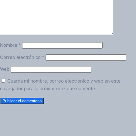
Nombre
*
Correo electrónico
*
Web
Guarda mi nombre, correo electrónico y web en este
navegador para la próxima vez que comente.