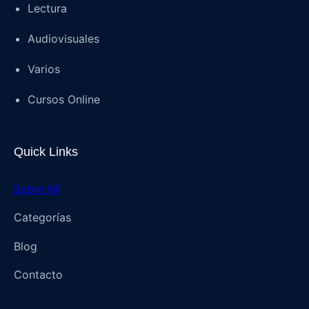
Lectura
Audiovisuales
Varios
Cursos Online
Quick Links
Sobre Mí
Categorías
Blog
Contacto