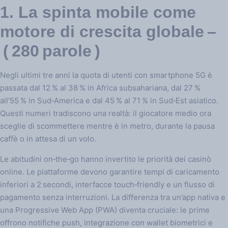
1. La spinta mobile come
motore di crescita globale –
( 280 parole )
Negli ultimi tre anni la quota di utenti con smartphone 5G è
passata dal 12 % al 38 % in Africa subsahariana, dal 27 %
all’55 % in Sud‑America e dal 45 % al 71 % in Sud‑Est asiatico.
Questi numeri tradiscono una realtà: il giocatore medio ora
sceglie di scommettere mentre è in metro, durante la pausa
caffè o in attesa di un volo.
Le abitudini on‑the‑go hanno invertito le priorità dei casinò
online. Le piattaforme devono garantire tempi di caricamento
inferiori a 2 secondi, interfacce touch‑friendly e un flusso di
pagamento senza interruzioni. La differenza tra un’app nativa e
una Progressive Web App (PWA) diventa cruciale: le prime
offrono notifiche push, integrazione con wallet biometrici e