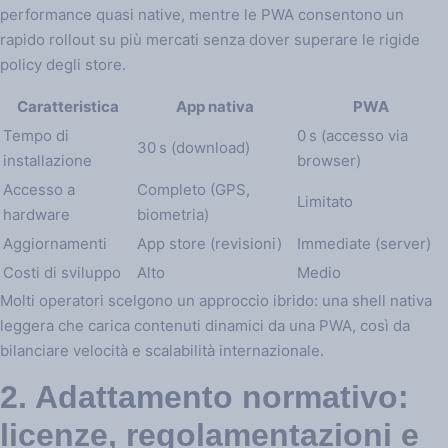
performance quasi native, mentre le PWA consentono un
rapido rollout su più mercati senza dover superare le rigide
policy degli store.
Caratteristica
App nativa
PWA
Tempo di
0 s (accesso via
30 s (download)
installazione
browser)
Accesso a
Completo (GPS,
Limitato
hardware
biometria)
Aggiornamenti
App store (revisioni)
Immediate (server)
Costi di sviluppo
Alto
Medio
Molti operatori scelgono un approccio ibrido: una shell nativa
leggera che carica contenuti dinamici da una PWA, così da
bilanciare velocità e scalabilità internazionale.
2. Adattamento normativo:
licenze, regolamentazioni e