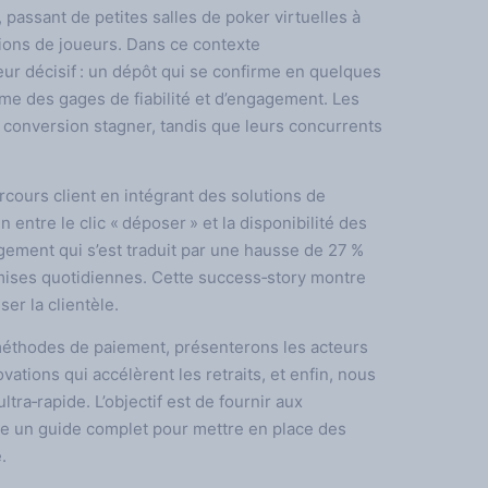
passant de petites salles de poker virtuelles à
lions de joueurs. Dans ce contexte
eur décisif : un dépôt qui se confirme en quelques
me des gages de fiabilité et d’engagement. Les
de conversion stagner, tandis que leurs concurrents
cours client en intégrant des solutions de
entre le clic « déposer » et la disponibilité des
ement qui s’est traduit par une hausse de 27 %
mises quotidiennes. Cette success‑story montre
ser la clientèle.
 méthodes de paiement, présenterons les acteurs
vations qui accélèrent les retraits, et enfin, nous
tra‑rapide. L’objectif est de fournir aux
ie un guide complet pour mettre en place des
.