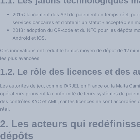
1.1. Les jalons technologiques m
2015 : lancement des API de paiement en temps réel, perm
services bancaires et d’obtenir un statut « accepté » en 
2018 : adoption du QR‑code et du NFC pour les dépôts mob
Android et iOS.
Ces innovations ont réduit le temps moyen de dépôt de 12 min
les plus avancées.
1.2. Le rôle des licences et des a
Les autorités de jeu, comme l’ARJEL en France ou la Malta Gam
opérateurs prouvent la conformité de leurs systèmes de paieme
des contrôles KYC et AML, car les licences ne sont accordées 
réel.
2. Les acteurs qui redéfiniss
dépôts