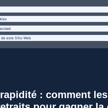
kies
vacidad
 de este Sitio Web
 rapidité : comment les
retraits pour gagner la