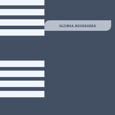
ULTIMAS NOVEDADES